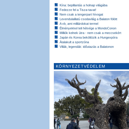
Kína: bepillantás a holnap világába
Fedezze fel a Tisza-tavat!
Nem csak a tengerpart hívogat
Levendulaillatú csodavilág a Balaton fölött
A vb, ami milliárdokat termel
Élményekkel teli hétvége a MondoConon
Milliók kelnek útra - nem csak a meccsekért
Japán és Korea beköltözik a Hungexpóra
Átalakult a sportzóna
Villák, legendák: időutazás a Balatonon
KÖRNYEZETVÉDELEM