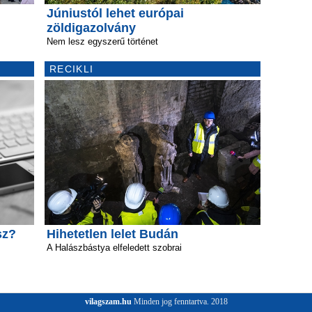
Júniustól lehet európai
zöldigazolvány
Nem lesz egyszerű történet
RECIKLI
sz?
Hihetetlen lelet Budán
A Halászbástya elfeledett szobrai
vilagszam.hu
Minden jog fenntartva. 2018