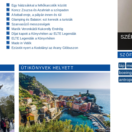
Egy hátizsákkal a felhőkarcolók között
Koncz Zsuzsa és Azahriah a színpadon
A futball ereje, a pályán innen és túl
Glamping és Balaton: ezt keresik a turisták
Szarvasűző messzeségek
Marék Veronikától Kukorelly Endréig
Díjat kapott a Könyvhéten az ELTE Legendák
SZÉ
ELTE Legendák a Könyvhéten
Made in Vidék
Ezüstöt nyert a Kodolányi az Arany Glóbuszon
SZÓF
láp
me
ÚTIKÖNYVEK HELYETT
boeing
antrop
--