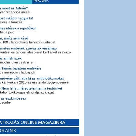
PIKÁNS
an most az Adrián?
yar recepciós mesél
ost inkább hagyja ki!
élyes a túrázás
etes ülések a repülőkön
ehet a jövő
en, amíg nem késő
t 100 világörökségi helyszín tűnhet el
enetes emberek szavaztak vasárnap
entést és táncos játszóteret kért a két szavazó
 az amish szex
ombolás után csak a férj
s Tamás barátom emlékére
 a műrepülő világbajnok
anövény válthatja ki az antibiotikumokat
sarkantyúka a 2013-as esztendő gyógynövénye
 - Nem lehet méregteleníteni a testünket
ábor toxikológus elmondja az igazat
n az eszkimószex
lcsönbe
ORAINK