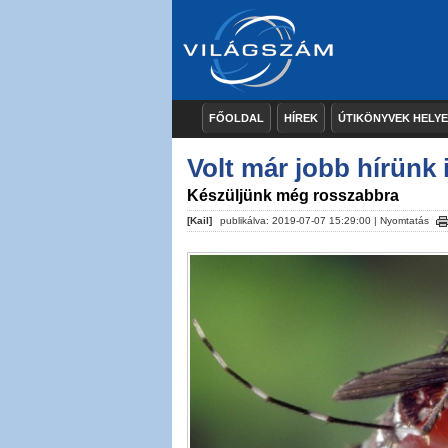
FŐOLDAL
HÍREK
ÚTIKÖNYVEK HELY
Volt már jobb hírünk
Készüljünk még rosszabbra
[Kail]
publikálva: 2019-07-07 15:29:00 |
Nyomtatás