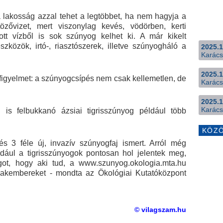
lakosság azzal tehet a legtöbbet, ha nem hagyja a
zővizet, mert viszonylag kevés, vödörben, kerti
t vízből is sok szúnyog kelhet ki. A már kikelt
özök, irtó-, riasztószerek, illetve szúnyogháló a
2025.1
Karács
2025.1
 figyelmet: a szúnyogcsípés nem csak kellemetlen, de
Karács
2025.1
Karács
is felbukkanó ázsiai tigrisszúnyog például több
KÖZ
 3 féle új, invazív szúnyogfaj ismert. Arról még
dául a tigrisszúnyogok pontosan hol jelentek meg,
ágot, hogy aki tud, a www.szunyog.okologia.mta.hu
szakembereket - mondta az Ökológiai Kutatóközpont
© vilagszam.hu