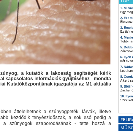
TOP
1. Mi v
Egy mag
2. Ezt m
Életvesz
3. Emel
Ez (is) l
4. Menj
Több min
5. Döbb
Zárcsökk
6. Ilyen
Két év t
7. Náda
Lezuhant
szúnyog, a kutatók a lakosság segítségét kérik
8. Csod
kal kapcsolatos információk gyűjtéséhez - mondta
A kerti 
ai Kutatóközpontjának igazgatója az M1 aktuális
9. Blöff
Zacher G
10. Ilye
Szex kö
ben áttelelhetnek a szúnyogpeték, lárvák, illetve
arabb kezdődik tenyészidőszak, a sok eső pedig a
ez a szúnyogok szaporodásának - tette hozzá a
MŰS