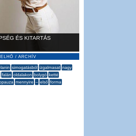
PSÉG ÉS KITARTÁS
ELHŐ / ARCHÍV
lanin
simogatásból
izgalmasat
nagy
falán
oldalakon
bolygó
ketté
opauza
mennyire
–
első
forma