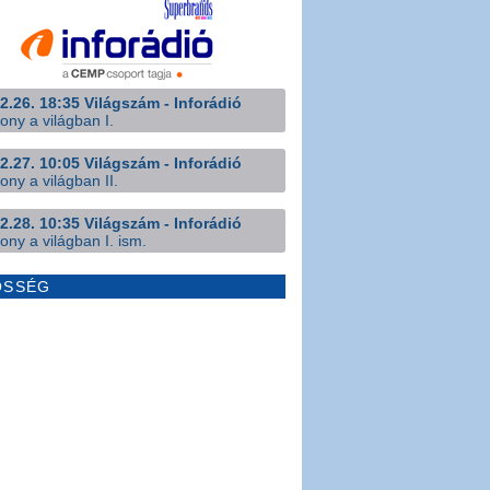
2.26. 18:35 Világszám - Inforádió
ony a világban I.
2.27. 10:05 Világszám - Inforádió
ony a világban II.
2.28. 10:35 Világszám - Inforádió
ony a világban I. ism.
ÖSSÉG