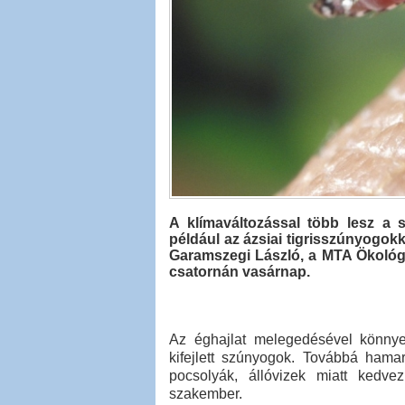
A klímaváltozással több lesz a 
például az ázsiai tigrisszúnyogok
Garamszegi László, a MTA Ökológi
csatornán vasárnap.
Az éghajlat melegedésével könnyeb
kifejlett szúnyogok. Továbbá ham
pocsolyák, állóvizek miatt kedv
szakember.