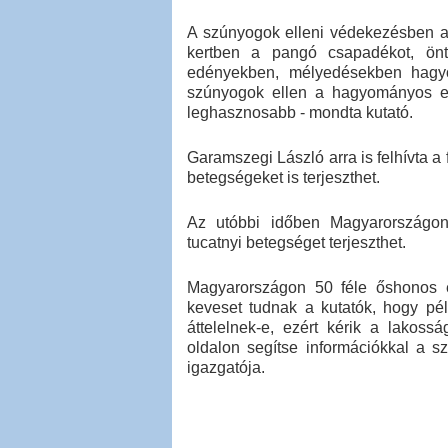
A szúnyogok elleni védekezésben a 
kertben a pangó csapadékot, öntö
edényekben, mélyedésekben hagyot
szúnyogok ellen a hagyományos eszk
leghasznosabb - mondta kutató.
Garamszegi László arra is felhívta a
betegségeket is terjeszthet.
Az utóbbi időben Magyarországon 
tucatnyi betegséget terjeszthet.
Magyarországon 50 féle őshonos és
keveset tudnak a kutatók, hogy pél
áttelelnek-e, ezért kérik a lakoss
oldalon segítse információkkal a 
igazgatója.