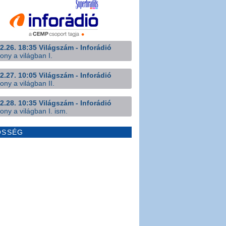
2.26. 18:35 Világszám - Inforádió
ony a világban I.
2.27. 10:05 Világszám - Inforádió
ony a világban II.
2.28. 10:35 Világszám - Inforádió
ony a világban I. ism.
ÖSSÉG