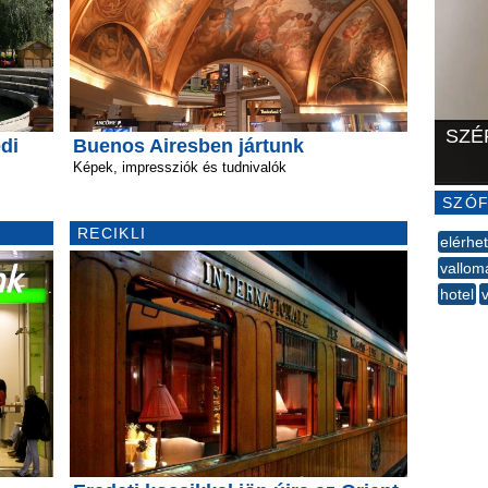
SZÉ
di
Buenos Airesben jártunk
Képek, impressziók és tudnivalók
SZÓF
RECIKLI
elérhe
vallom
hotel
--