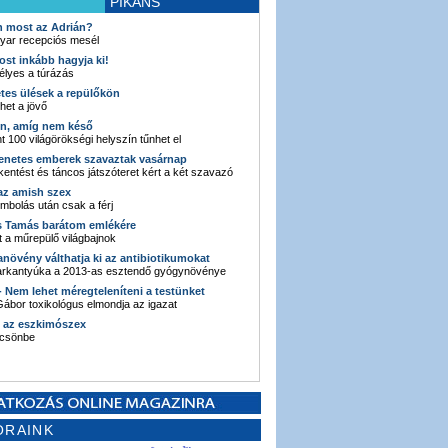
PIKÁNS
an most az Adrián?
yar recepciós mesél
ost inkább hagyja ki!
élyes a túrázás
etes ülések a repülőkön
ehet a jövő
en, amíg nem késő
t 100 világörökségi helyszín tűnhet el
enetes emberek szavaztak vasárnap
entést és táncos játszóteret kért a két szavazó
 az amish szex
ombolás után csak a férj
s Tamás barátom emlékére
 a műrepülő világbajnok
anövény válthatja ki az antibiotikumokat
sarkantyúka a 2013-as esztendő gyógynövénye
 - Nem lehet méregteleníteni a testünket
ábor toxikológus elmondja az igazat
n az eszkimószex
lcsönbe
ORAINK