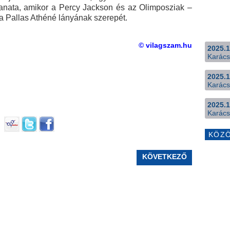
llanata, amikor a Percy Jackson és az Olimposziak –
a Pallas Athéné lányának szerepét.
© vilagszam.hu
2025.1
Karács
2025.1
Karács
2025.1
Karács
KÖZ
KÖVETKEZŐ