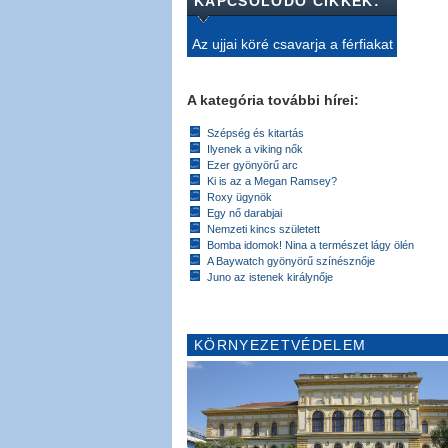
KAPCSOLÓDÓ CIKKEK:
Az ujjai köré csavarja a férfiakat
A kategória további hírei:
Szépség és kitartás
Ilyenek a viking nők
Ezer gyönyörű arc
Ki is az a Megan Ramsey?
Roxy ügynök
Egy nő darabjai
Nemzeti kincs született
Bomba idomok! Nina a természet lágy ölén
A Baywatch gyönyörű színésznője
Juno az istenek királynője
KÖRNYEZETVÉDELEM