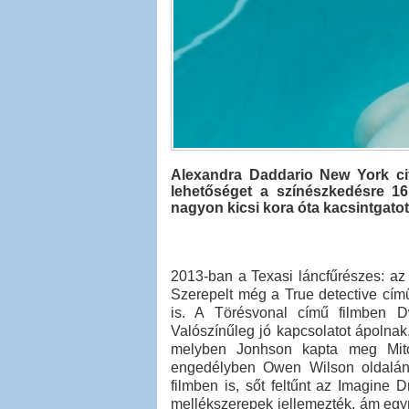
Alexandra Daddario New York cit
lehetőséget a színészkedésre 1
nagyon kicsi kora óta kacsintgatot
2013-ban a Texasi láncfűrészes: az 
Szerepelt még a True detective cí
is. A Törésvonal című filmben Dw
Valószínűleg jó kapcsolatot ápolnak
melyben Jonhson kapta meg Mitc
engedélyben Owen Wilson oldalán t
filmben is, sőt feltűnt az Imagine D
mellékszerepek jellemezték, ám egyr