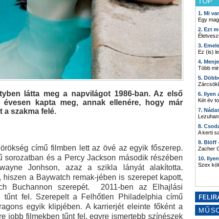
TOP
1. Mi v
Egy mag
2. Ezt m
Életvesz
3. Emel
Ez (is) l
4. Menj
Több min
5. Döbb
Zárcsökk
yben látta meg a napvilágot 1986-ban. Az első
6. Ilyen
Két év t
6 évesen kapta meg, annak ellenére, hogy már
t a szakma felé.
7. Náda
Lezuhant
8. Csod
A kerti 
9. Blöff
örökség című filmben lett az övé az egyik főszerep.
Zacher G
mű sorozatban és a Percy Jackson második részében
10. Ilye
Szex kö
ayne Jonhson, azaz a szikla lányát alakította.
, hiszen a Baywatch remak-jében is szerepet kapott,
h Buchannon szerepét. 2011-ben az Elhajlási
űnt fel. Szerepelt a Felhőtlen Philadelphia című
ragons egyik klipjében. A karrierjét eleinte főként a
MŰS
e jobb filmekben tűnt fel, egyre ismertebb színészek