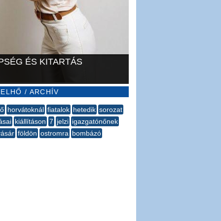
PSÉG ÉS KITARTÁS
ELHŐ / ARCHÍV
tő
horvátoknál
fiatalok
hetedik
sorozat
ásai
kiállításon
7
jelzi
igazgatónőnek
vásár
földön
ostromra
bombázó