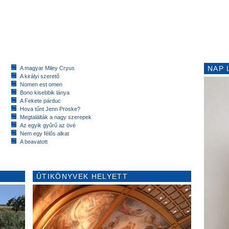
NAP 
A magyar Miley Cryus
A királyi szerető
Nomen est omen
Bono kisebbik lánya
A Fekete párduc
Hova tűnt Jenn Proske?
Megtalálták a nagy szerepek
Az egyik gyűrű az övé
Nem egy félős alkat
A beavatott
ÚTIKÖNYVEK HELYETT