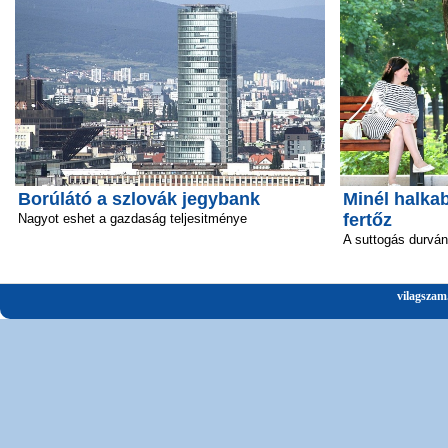
Borúlátó a szlovák jegybank
Minél halka
fertőz
Nagyot eshet a gazdaság teljesitménye
A suttogás durván 
vilagszam