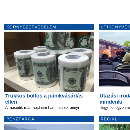
KÖRNYEZETVÉDELEM
ÚTIKÖNYVEK
Trükkös boltos a pánikvásárlás
Utazási iro
ellen
mindenki
A második már majdnem harmincszor annyi
Hogy ne legyen r
PÉNZTÁRCA
RECIKLI