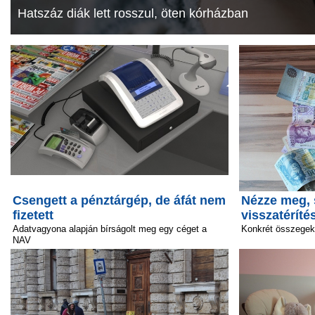
Hatszáz diák lett rosszul, öten kórházban
Csengett a pénztárgép, de áfát nem
Nézze meg, 
fizetett
visszatéríté
Adatvagyona alapján bírságolt meg egy céget a
Konkrét összegek
NAV