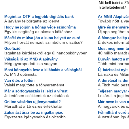
Mit kell tudni a Z
hitelfeltételeiről?
Megint az OTP a legjobb digitális bank
Az MNB Alapítván
A járvány felpörgette az igényt
Tovább nőtt a v
Hogy ne jöjjön a hónap vége szindróma
Mire és mennyire 
Egy kis segítség az okosan költéshez
Új app segíthet 
Másfél év múlva jön a kuna helyett az euró
A Monguz belép a
Milyen horvát nemzeti szimbólum díszítse?
Érdekes informati
Geofúzió
Most meg nem tu
Izgalmas kérdésekről egy új hangoskönyvben
40 millió maradt
Válságálló az MNB Alapítvány
Durván hatott a m
Még gyarapodott is a vagyon
Több mint harma
Most könnyebb lesz a kilábalás a válságból
Új bázisokat nyit
Az MNB optimista
Lárnaka és Milán
Van ötös a lottón
A durvánál is dur
Valaki megütötte a főnyereményt
A Fitch még pess
Már a sörfogyasztás is jelzi a vírust
Teljesen magyar 
Jelentősen csökkentek az eladások
Lezárult a jogi 
Online vásárlás ujjlenyomattal?
Már neve is van 
Maradhat a 15 ezres értékhatár
A magyarok és sz
Zuhanást áraz be az ingatlanpiac
Félmilliárd euró
Egyszerre igényesebb és olcsóbb
Ausztriában így ál