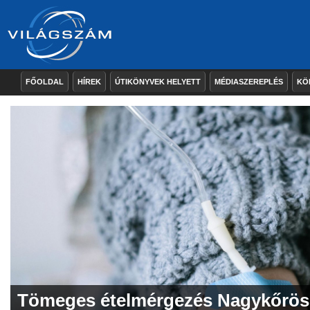
FŐOLDAL
HÍREK
ÚTIKÖNYVEK HELYETT
MÉDIASZEREPLÉS
KÖ
Tömeges ételmérgezés Nagykőrö