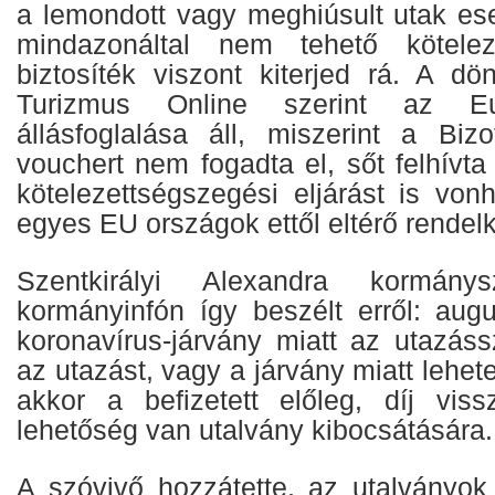
a lemondott vagy meghiúsult utak es
mindazonáltal nem tehető kötele
biztosíték viszont kiterjed rá. A dö
Turizmus Online szerint az Eur
állásfoglalása áll, miszerint a Biz
vouchert nem fogadta el, sőt felhívta
kötelezettségszegési eljárást is vo
egyes EU országok ettől eltérő rendel
Szentkirályi Alexandra kormán
kormányinfón így beszélt erről: aug
koronavírus-járvány miatt az utazás
az utazást, vagy a járvány miatt lehete
akkor a befizetett előleg, díj vissz
lehetőség van utalvány kibocsátására.
A szóvivő hozzátette, az utalványok 