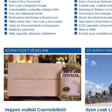
Fedezze fel a Tisza-tavat!
Koncz Zsuzsa és Azahriah
Nem csak a tengerpart hívogat
A futball ereje, a pályán inn
Levendulaillatú csodavilág a Balaton fölött
Glamping és Balaton: ezt ke
A vb, ami milliárdokat termel
Szarvasűző messzeségek
Élményekkel teli hétvége a MondoConon
Marék Veronikától Kukorell
Milliók kelnek útra - nem csak a meccsekért
Díjat kapott a Könyvhéten
Japán és Korea beköltözik a Hungexpóra
ELTE Legendák a Könyvhé
Átalakult a sportzóna
Made in Vidék
Villák, legendák: időutazás a Balatonon
Ezüstöt nyert a Kodolányi
KÖRNYEZETVÉDELEM
ÚTIKÖNYVEK
Vegyen vodkát Csernobilból!
Ilyen csak L