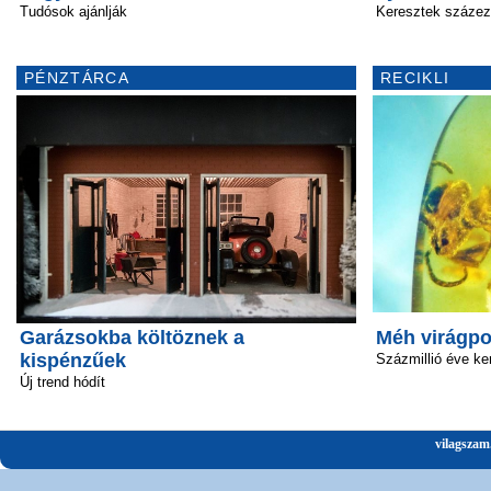
Tudósok ajánlják
Keresztek százez
PÉNZTÁRCA
RECIKLI
Garázsokba költöznek a
Méh virágpo
kispénzűek
Százmillió éve ke
Új trend hódít
vilagszam