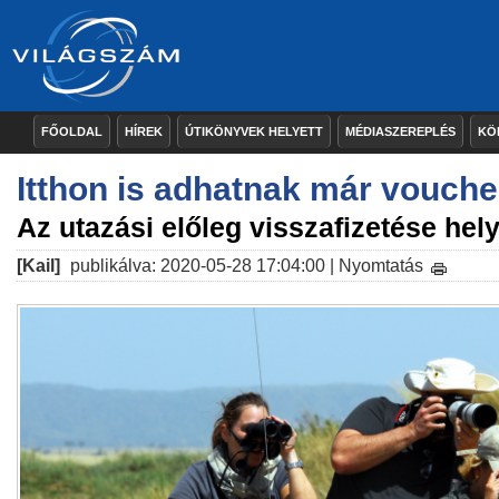
FŐOLDAL
HÍREK
ÚTIKÖNYVEK HELYETT
MÉDIASZEREPLÉS
KÖ
Itthon is adhatnak már vouche
Az utazási előleg visszafizetése hely
[Kail]
publikálva: 2020-05-28 17:04:00 |
Nyomtatás