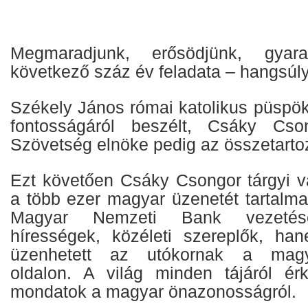
Megmaradjunk, erősödjünk, gyar
következő száz év feladata – hangsúly
Székely János római katolikus püspök a
fontosságáról beszélt, Csáky Cso
Szövetség elnöke pedig az összetarto
Ezt követően Csáky Csongor tárgyi va
a több ezer magyar üzenetét tartalma
Magyar Nemzeti Bank vezetés
hírességek, közéleti szereplők, ha
üzenhetett az utókornak a magy
oldalon. A világ minden tájáról ér
mondatok a magyar önazonosságról.