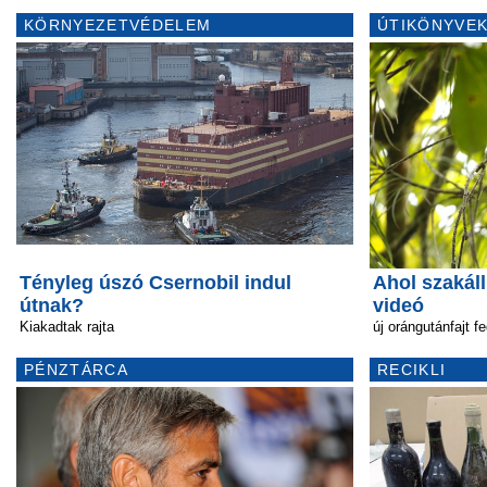
KÖRNYEZETVÉDELEM
ÚTIKÖNYVEK
Tényleg úszó Csernobil indul
Ahol szakál
útnak?
videó
Kiakadtak rajta
új orángutánfajt 
PÉNZTÁRCA
RECIKLI