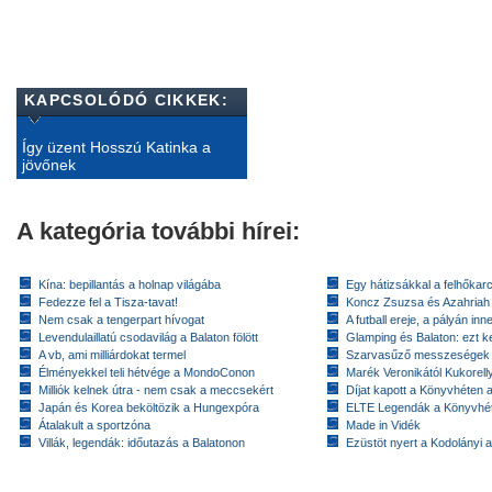
KAPCSOLÓDÓ CIKKEK:
Így üzent Hosszú Katinka a
jövőnek
A kategória további hírei:
Kína: bepillantás a holnap világába
Egy hátizsákkal a felhőkarc
Fedezze fel a Tisza-tavat!
Koncz Zsuzsa és Azahriah
Nem csak a tengerpart hívogat
A futball ereje, a pályán inn
Levendulaillatú csodavilág a Balaton fölött
Glamping és Balaton: ezt ke
A vb, ami milliárdokat termel
Szarvasűző messzeségek
Élményekkel teli hétvége a MondoConon
Marék Veronikától Kukorell
Milliók kelnek útra - nem csak a meccsekért
Díjat kapott a Könyvhéten
Japán és Korea beköltözik a Hungexpóra
ELTE Legendák a Könyvhé
Átalakult a sportzóna
Made in Vidék
Villák, legendák: időutazás a Balatonon
Ezüstöt nyert a Kodolányi