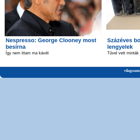
Nespresso: George Clooney most
Százéves bo
besírna
lengyelek
Így nem ittam ma kávét
Tűvel vett minták
vilagszam