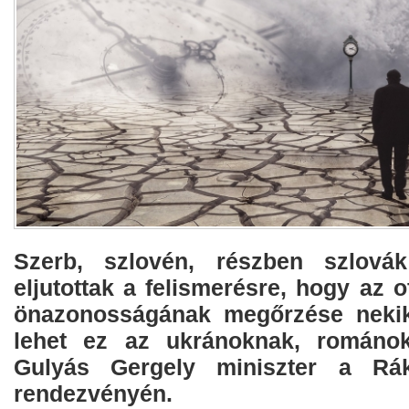
Szerb, szlovén, részben szlová
eljutottak a felismerésre, hogy az 
önazonosságának megőrzése nekik 
lehet ez az ukránoknak, románo
Gulyás Gergely miniszter a Rák
rendezvényén.