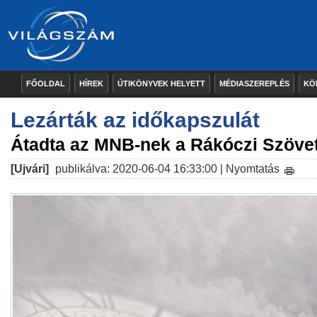
FŐOLDAL
HÍREK
ÚTIKÖNYVEK HELYETT
MÉDIASZEREPLÉS
KÖ
Lezárták az időkapszulát
Átadta az MNB-nek a Rákóczi Szöve
[Ujvári]
publikálva: 2020-06-04 16:33:00 |
Nyomtatás