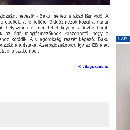
dzsánt nevezik - Baku mellett is akad látnivaló. A
 épültek, a fel-feltörő földgázmezők közül a Yanar
b helyszínen is meg lehet figyelni a tűzbe borult
knek az égő földgázmezőknek köszönhető, hogy a
NAP 
hoz kötődik. A világörökség részét képező, Baku
vonzzák a turistákat Azerbajdzsánban, így az EB alatt
dta el a szakember.
© vilagszam.hu