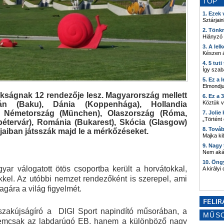
TOP
1. Ezek
Sztárjain
2. Tönk
Hiányzó
3. A lel
Készen á
4. 5 tut
Így szab
5. Ez a 
Elmondju
okságnak 12 rendezője lesz. Magyarország mellett
6. Ez a 
Köztük 
sán (Baku), Dánia (Koppenhága), Hollandia
), Németország (München), Olaszország (Róma,
7. Joli
„Történt
étervár), Románia (Bukarest), Skócia (Glasgow)
8. Tová
jaiban játsszák majd le a mérkőzéseket.
Majka kib
9. Nagy
Nem akár
10. Öng
r válogatott ötös csoportba került a horvátokkal,
A királyi
kkel. Az utóbbi nemzet rendezőként is szerepel, ami
agára a világ figyelmét.
i szakújságíró a DIGI Sport napindító műsorában, a
MŰS
nemcsak az labdarúgó EB, hanem a különböző nagy