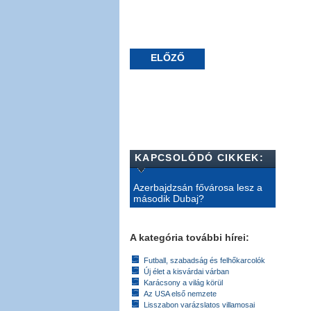
ELŐZŐ
KAPCSOLÓDÓ CIKKEK:
Azerbajdzsán fővárosa lesz a
második Dubaj?
A kategória további hírei:
Futball, szabadság és felhőkarcolók
Új élet a kisvárdai várban
Karácsony a világ körül
Az USA első nemzete
Lisszabon varázslatos villamosai