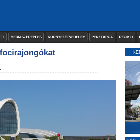
ETT
MÉDIASZEREPLÉS
KÖRNYEZETVÉDELEM
PÉNZTÁRCA
RECIKLI
 focirajongókat
KE