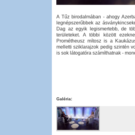
A Tűz birodalmában - ahogy Azerbaj
legnépszerűbbek az ásványkincsekre
Dag az egyik legismertebb, de töb
területeket. A többi között eze
Prométheusz mítosz is a Kaukázus
melletti sziklarajzok pedig szintén 
is sok látogatóra számíthatnak - mon
Galéria: