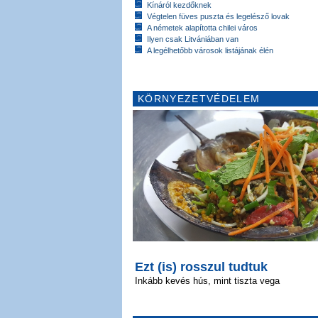
Kínáról kezdőknek
Végtelen füves puszta és legelésző lovak
A németek alapította chilei város
Ilyen csak Litvániában van
A legélhetőbb városok listájának élén
KÖRNYEZETVÉDELEM
Ezt (is) rosszul tudtuk
Inkább kevés hús, mint tiszta vega