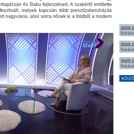
ajdzsán és Baku fejlesztéseit. A szakértő említette
esztivált, melyek kapcsán több presztízsberuházás
lett nagyváros, ahol sorra nőnek ki a földből a modern
2025.1
Karács
2025.1
Karács
2025.1
Karács
KÖZ