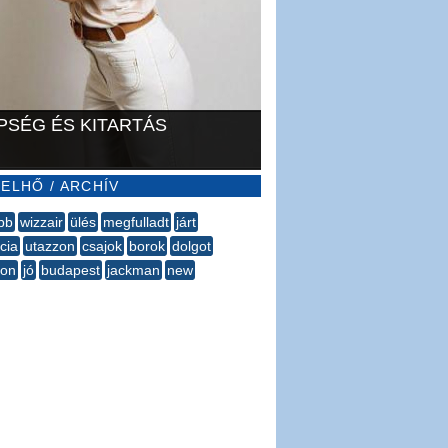
PSÉG ÉS KITARTÁS
ELHŐ / ARCHÍV
bb
wizzair
ülés
megfulladt
járt
cia
utazzon
csajok
borok
dolgot
son
jó
budapest
jackman
new