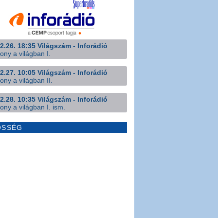
2.26. 18:35 Világszám - Inforádió
ony a világban I.
2.27. 10:05 Világszám - Inforádió
ony a világban II.
2.28. 10:35 Világszám - Inforádió
ony a világban I. ism.
ÖSSÉG