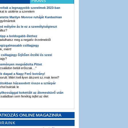
PIKÁNS
 voltak a legnagyobb szerelmek 2023-ban
kat is utolérte a szerelem
retette Marilyn Monroe ruháját Kardashian
 gyémántok
ked mélyére ás le ez a személyiségteszt
llsz?
i tipp a boldogabb élethez
adulhatsz meg a negatív érzelmektől
legizgalmasabb csillagjegy
k, miért!
3 csillagjegy őrjítően érzéki és szexi
vagy?
e keményen megvádolta Pittet
 családon belüli erőszak…”
bb dagad a Nagy Feró botrány!
orult: Miért kell ilyen álszent sz.rnak lenni?
 titokban házasodott össze a sztárpár
hol buktak le
yilkossággal kokettált az álomesküvő után
 családban sem fenékig tejfel az élet
ORAINK