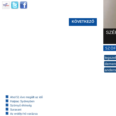
KÖVETKEZŐ
SZÉ
SZÓF
legsze
demen
ander
--
Ahol 51 éve megállt az idő
Halpiac Sydneyben
Szörnyű éhínség
Suraxani
Az erdélyi hó varázsa