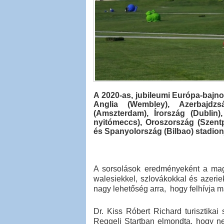
A 2020-as, jubileumi Európa-bajn
Anglia (Wembley), Azerbajdz
(Amszterdam), Írország (Dublin
nyitómeccs), Oroszország (Szentp
és Spanyolország (Bilbao) stadion
A sorsolások eredményeként a magya
walesiekkel, szlovákokkal és azerie
nagy lehetőség arra, hogy felhívja m
Dr. Kiss Róbert Richard turisztika
Reggeli Startban elmondta, hogy 