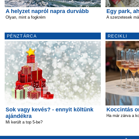
A helyzet napról napra durvább
Egy park, a
Olyan, mint a fogkrém
A szerzetesek már
PÉNZTÁRCA
RECIKLI
Sok vagy kevés? - ennyit költünk
Koccintás o
ajándékra
Ha már zárva a k
Mi került a top 5-be?