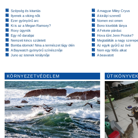
Szépség és kitartás
A magyar Miley Cryus
Ilyenek a viking nők
A királyi szerető
Ezer gyönyörű arc
Nomen est omen
Ki is az a Megan Ramsey?
Bono kisebbik lánya
Roxy ügynök
A Fekete párduc
Egy nő darabjai
Hova tűnt Jenn Proske?
Nemzeti kincs született
Megtalálták a nagy szerep
Bomba idomok! Nina a természet lágy ölén
Az egyik gyűrű az övé
A Baywatch gyönyörű színésznője
Nem egy félős alkat
Juno az istenek királynője
A beavatott
KÖRNYEZETVÉDELEM
ÚTIKÖNYVEK