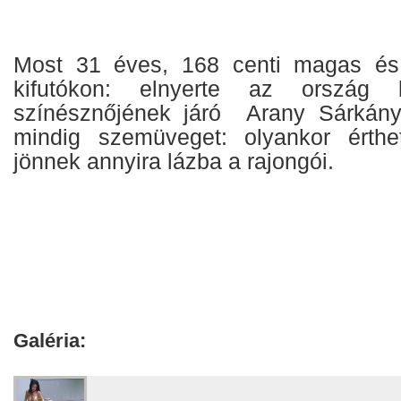
Most 31 éves, 168 centi magas és
kifutókon: elnyerte az ország l
színésznőjének járó Arany Sárkány
mindig szemüveget: olyankor érthe
jönnek annyira lázba a rajongói.
Galéria: