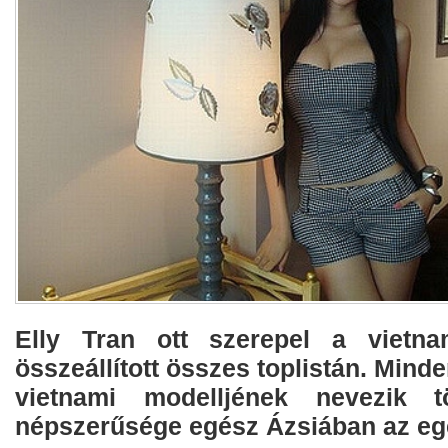
Elly Tran ott szerepel a vietna
összeállított összes toplistán. Mind
vietnami modelljének nevezik t
népszerűsége egész Ázsiában az ege