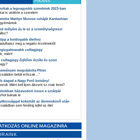
PIKÁNS
 voltak a legnagyobb szerelmek 2023-ban
kat is utolérte a szerelem
retette Marilyn Monroe ruháját Kardashian
 gyémántok
ked mélyére ás le ez a személyiségteszt
llsz?
i tipp a boldogabb élethez
adulhatsz meg a negatív érzelmektől
legizgalmasabb csillagjegy
k, miért!
3 csillagjegy őrjítően érzéki és szexi
vagy?
e keményen megvádolta Pittet
 családon belüli erőszak…”
bb dagad a Nagy Feró botrány!
orult: Miért kell ilyen álszent sz.rnak lenni?
 titokban házasodott össze a sztárpár
hol buktak le
yilkossággal kokettált az álomesküvő után
 családban sem fenékig tejfel az élet
ORAINK