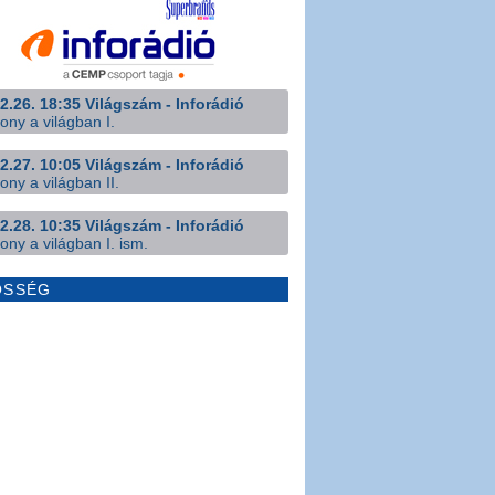
2.26. 18:35 Világszám - Inforádió
ony a világban I.
2.27. 10:05 Világszám - Inforádió
ony a világban II.
2.28. 10:35 Világszám - Inforádió
ony a világban I. ism.
ÖSSÉG