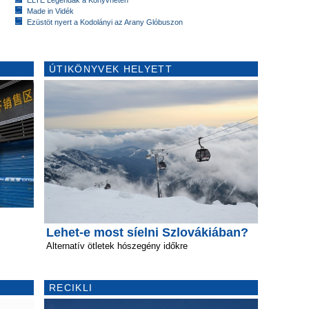
ELTE Legendák a Könyvhéten
Made in Vidék
Ezüstöt nyert a Kodolányi az Arany Glóbuszon
ÚTIKÖNYVEK HELYETT
Lehet-e most síelni Szlovákiában?
Alternatív ötletek hószegény időkre
RECIKLI