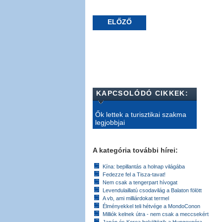
ELŐZŐ
KAPCSOLÓDÓ CIKKEK:
Ők lettek a turisztikai szakma
legjobbjai
A kategória további hírei:
Kína: bepillantás a holnap világába
Fedezze fel a Tisza-tavat!
Nem csak a tengerpart hívogat
Levendulaillatú csodavilág a Balaton fölött
A vb, ami milliárdokat termel
Élményekkel teli hétvége a MondoConon
Milliók kelnek útra - nem csak a meccsekért