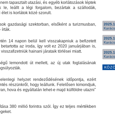
nem tapasztalt utazási, és egyéb korlátozások léptek
k le, leállt a légi forgalom, bezártak a szállodák,
let is korlátok közé szorult.
t sok gazdasági szektorban, elsőként a turizmusban,
2025.1
Karács
 írták.
2025.1
én 14 napon belül kell visszakapniuk a befizetett
Karács
etartotta az iroda, így volt ez 2020 januárjában is,
visszafizetniük hainani járataik törlései miatt.
2025.1
Karács
gű lemondott út mellett, az új utak foglalásának
KÖZ
gsúlyozták.
jelenlegi helyzet rendeződésének időpontja, ezért
ntés részünkről, hogy leállunk. Felelősen kimondjuk,
n, hova és egyáltalán lehet-e majd külföldre utazni"
tása 380 millió forintra szól. Így ez teljes mértékben
egeket.