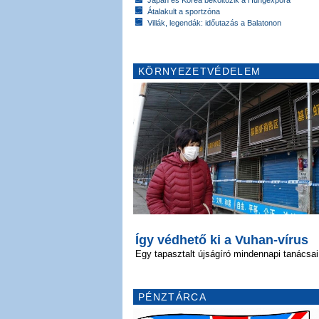
Japán és Korea beköltözik a Hungexpóra
Átalakult a sportzóna
Villák, legendák: időutazás a Balatonon
KÖRNYEZETVÉDELEM
Így védhető ki a Vuhan-vírus
Egy tapasztalt újságíró mindennapi tanácsai
PÉNZTÁRCA