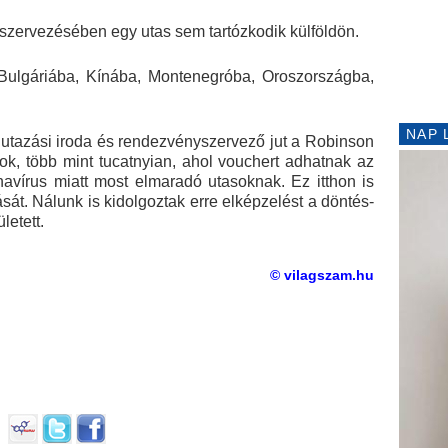
szervezésében egy utas sem tartózkodik külföldön.
 Bulgáriába, Kínába, Montenegróba, Oroszországba,
NAP 
 utazási iroda és rendezvényszervező jut a Robinson
ok, több mint tucatnyian, ahol vouchert adhatnak az
onavírus miatt most elmaradó utasoknak. Ez itthon is
át. Nálunk is kidolgoztak erre elképzelést a döntés-
letett.
© vilagszam.hu