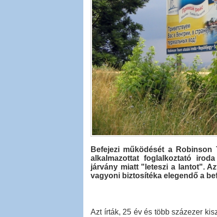
Befejezi működését a Robinson T
alkalmazottat foglalkoztató iro
járvány miatt "leteszi a lantot". 
vagyoni biztosítéka elegendő a bef
Azt írták, 25 év és több százezer ki