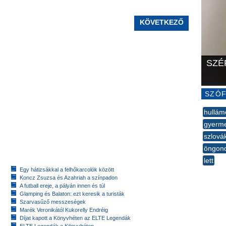
KÖVETKEZŐ
SZÉ
SZÓF
hullám
gyerm
szlová
öngon
lett
Egy hátizsákkal a felhőkarcolók között
--
Koncz Zsuzsa és Azahriah a színpadon
A futball ereje, a pályán innen és túl
Glamping és Balaton: ezt keresik a turisták
Szarvasűző messzeségek
Marék Veronikától Kukorelly Endréig
Díjat kapott a Könyvhéten az ELTE Legendák