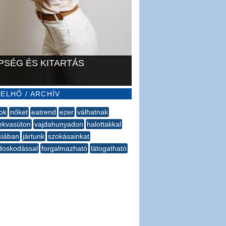
PSÉG ÉS KITARTÁS
ELHŐ / ARCHÍV
ok
nőket
eatrend
ezer
válhatnak
ekvasúton
vajdahunyadon
halottakkal
kiában
jártunk
szokásainkat
doskodással
forgalmazható
látogatható