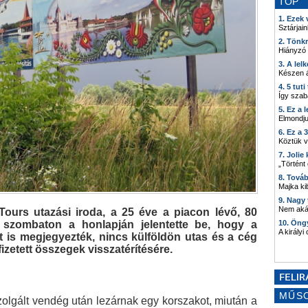
TOP
1. Ezek
Sztárjain
2. Tönk
Hiányzó
3. A lel
Készen á
4. 5 tut
Így szab
5. Ez a 
Elmondju
6. Ez a 
Köztük 
7. Joli
„Történt
8. Tová
Majka kib
9. Nagy
Nem akár
ours utazási iroda, a 25 éve a piacon lévő, 80
da szombaton a honlapján jelentette be, hogy a
10. Öng
A királyi
Azt is megjegyezték, nincs külföldön utas és a cég
izetett összegek visszatérítésére.
MŰS
szolgált vendég után lezárnak egy korszakot, miután a