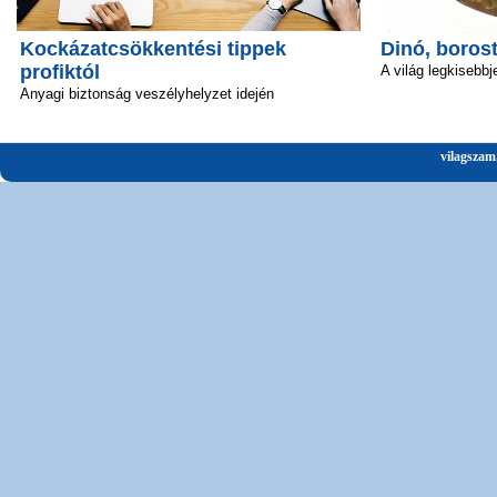
Kockázatcsökkentési tippek
Dinó, boros
profiktól
A világ legkisebbj
Anyagi biztonság veszélyhelyzet idején
vilagszam