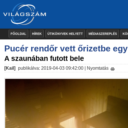
FŐOLDAL
HÍREK
ÚTIKÖNYVEK HELYETT
MÉDIASZEREPLÉS
KÖ
Pucér rendőr vett őrizetbe eg
A szaunában futott bele
[Kail]
publikálva: 2019-04-03 09:42:00 |
Nyomtatás