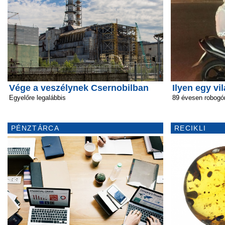
Vége a veszélynek Csernobilban
Ilyen egy vi
Egyelőre legalábbis
89 évesen robogó
PÉNZTÁRCA
RECIKLI