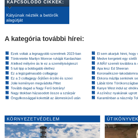
KAPCSOLÓDÓ CIKKEK:
Kátyúnak nézték a betörők
alagútját
A kategória további hírei:
Ezek voltak a legnagyobb szerelmek 2023-ban
El sem akarjuk hinni, hogy 
Tönkretette Marilyn Monroe ruháját Kardashian
Medve kergetett egy síelőt
A lelked mélyére ás le ez a személyiségteszt
A MÁV szemét továbbra is cs
5 tuti tipp a boldogabb élethez
Apa lesz Ed Sheeran
Ez a legizgalmasabb csillagjegy
Koronaékszer-lakodalomra
Ez a 3 csillagjegy őrjítően érzéki és szexi
Ekkora mázlija senkinek se
Jolie keményen megvádolta Pittet
Lábát törte Törökországban
Tovább dagad a Nagy Feró botrány!
Kanye West indul az elnök
Nagy titokban házasodott össze a sztárpár
A színész nyakának ugrott
Öngyilkossággal kokettált az álomesküvő után
Karanténban a násznép To
KÖRNYEZETVÉDELEM
ÚTIKÖNYVEK