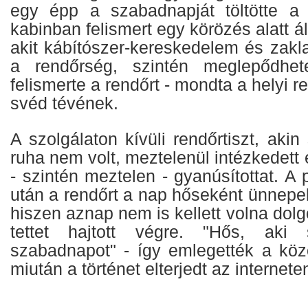
egy épp a szabadnapját töltötte a
kabinban felismert egy körözés alatt áll
akit kábítószer-kereskedelem és zakla
a rendőrség, szintén meglepődhet
felismerte a rendőrt - mondta a helyi 
svéd tévének.
A szolgálaton kívüli rendőrtiszt, aki
ruha nem volt, meztelenül intézkedett 
- szintén meztelen - gyanúsítottat. A 
után a rendőrt a nap hőseként ünnepe
hiszen aznap nem is kellett volna dol
tettet hajtott végre. "Hős, ak
szabadnapot" - így emlegették a kö
miután a történet elterjedt az internete