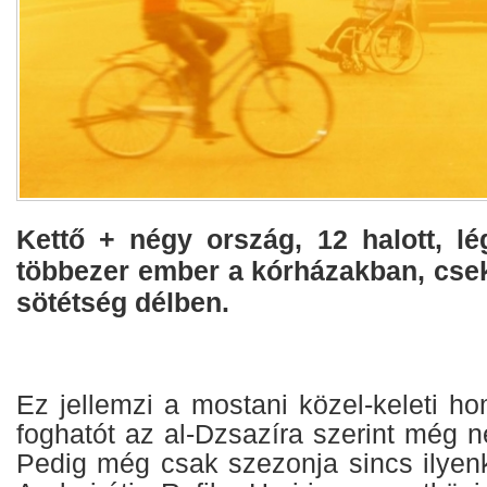
Kettő + négy ország, 12 halott, lé
többezer ember a kórházakban, csek
sötétség délben.
Ez jellemzi a mostani közel-keleti h
foghatót az al-Dzsazíra szerint még ne
Pedig még csak szezonja sincs ilyenk