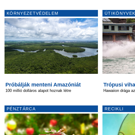
KÖRNYEZETVÉDELEM
ÚTIKÖNYVEK
Próbálják menteni Amazóniát
Trópusi vih
100 millió dolláros alapot hoznak létre
Hawaiion drága a
PÉNZTÁRCA
RECIKLI