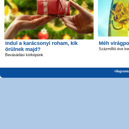
Indul a karácsonyi roham, kik
Méh virágpo
örülnek majd?
Százmillió éve ke
Bevásárlási körképünk
vilagszam