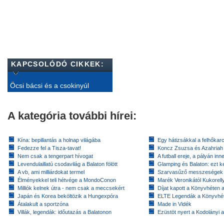
KAPCSOLÓDÓ CIKKEK:
Öcsi bácsi és a csokinyúl
A kategória további hírei:
Kína: bepillantás a holnap világába
Egy hátizsákkal a felhőkarc
Fedezze fel a Tisza-tavat!
Koncz Zsuzsa és Azahriah
Nem csak a tengerpart hívogat
A futball ereje, a pályán inn
Levendulaillatú csodavilág a Balaton fölött
Glamping és Balaton: ezt ke
A vb, ami milliárdokat termel
Szarvasűző messzeségek
Élményekkel teli hétvége a MondoConon
Marék Veronikától Kukorell
Milliók kelnek útra - nem csak a meccsekért
Díjat kapott a Könyvhéten
Japán és Korea beköltözik a Hungexpóra
ELTE Legendák a Könyvhé
Átalakult a sportzóna
Made in Vidék
Villák, legendák: időutazás a Balatonon
Ezüstöt nyert a Kodolányi