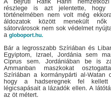
A bejrúti Rafik Hariri nemzetközi 
részlege is azt jelentette, hogy
történelmében nem volt még ekkor
áldozatok között menekült nő
sátorvárosok nem sok védelmet nyújtan
a
globoport.hu.
Bár a legrosszabb Szíriában és Liba
Egyiptom, Izrael, Jordánia sem ma
Ciprus sem. Jordániában be is zá
Ammanban maszkokat osztogatt
Szíriában a kormánypárti al-Watan cí
hogy a hadseregnek fel kellett
légicsapásait a lázadók ellen. A látótá
az öt métert.