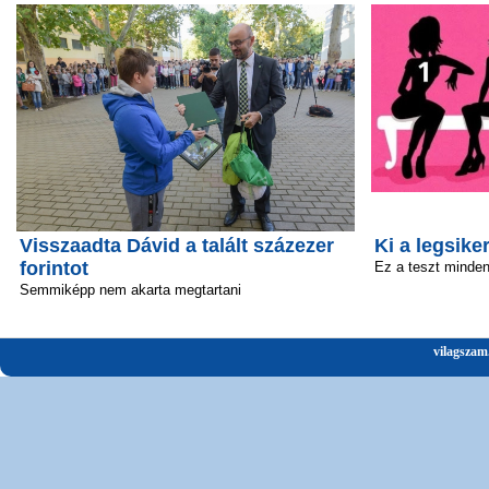
Visszaadta Dávid a talált százezer
Ki a legsik
forintot
Ez a teszt minden 
Semmiképp nem akarta megtartani
vilagszam