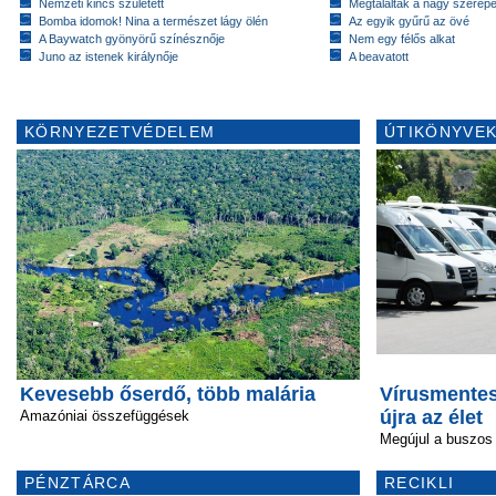
Nemzeti kincs született
Megtalálták a nagy szerep
Bomba idomok! Nina a természet lágy ölén
Az egyik gyűrű az övé
A Baywatch gyönyörű színésznője
Nem egy félős alkat
Juno az istenek királynője
A beavatott
KÖRNYEZETVÉDELEM
ÚTIKÖNYVEK
Kevesebb őserdő, több malária
Vírusmentes
újra az élet
Amazóniai összefüggések
Megújul a buszos
PÉNZTÁRCA
RECIKLI