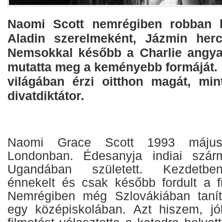
Naomi Scott nemrégiben robban 
Aladin szerelmeként, Jázmin herce
Nemsokkal később a Charlie angya
mutatta meg a keményebb formáját. 
világában érzi oitthon magát, mi
divatdiktátor.
Naomi Grace Scott 1993 május 
Londonban. Édesanyja indiai szá
Ugandában született. Kezdetbe
énnekelt és csak később fordult a f
Nemrégiben még Szlovákiában taníto
egy középiskolában. Azt hiszem, jó