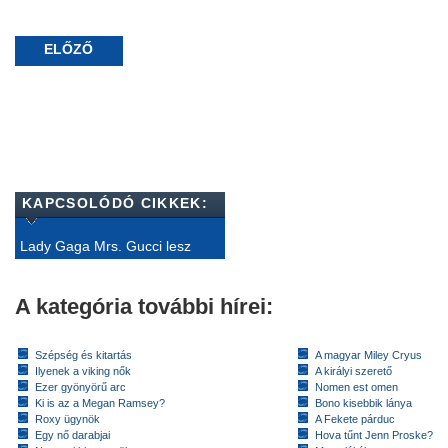
ELŐZŐ
KAPCSOLÓDÓ CIKKEK:
Lady Gaga Mrs. Gucci lesz
A kategória további hírei:
Szépség és kitartás
A magyar Miley Cryus
Ilyenek a viking nők
A királyi szerető
Ezer gyönyörű arc
Nomen est omen
Ki is az a Megan Ramsey?
Bono kisebbik lánya
Roxy ügynök
A Fekete párduc
Egy nő darabjai
Hova tűnt Jenn Proske?