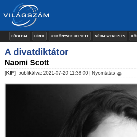
FŐOLDAL
HÍREK
ÚTIKÖNYVEK HELYETT
MÉDIASZEREPLÉS
KÖ
A divatdiktátor
Naomi Scott
[KIF]
publikálva: 2021-07-20 11:38:00 |
Nyomtatás