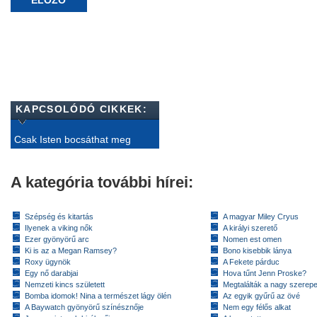
ELŐZŐ
KAPCSOLÓDÓ CIKKEK:
Csak Isten bocsáthat meg
A kategória további hírei:
Szépség és kitartás
A magyar Miley Cryus
Ilyenek a viking nők
A királyi szerető
Ezer gyönyörű arc
Nomen est omen
Ki is az a Megan Ramsey?
Bono kisebbik lánya
Roxy ügynök
A Fekete párduc
Egy nő darabjai
Hova tűnt Jenn Proske?
Nemzeti kincs született
Megtalálták a nagy szerep
Bomba idomok! Nina a természet lágy ölén
Az egyik gyűrű az övé
A Baywatch gyönyörű színésznője
Nem egy félős alkat