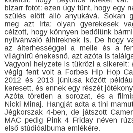
bizarr fotót: ezen úgy tűnt, hogy egy n
szülés előtt álló anyukává. Sokan gr
meg azt írta: olyan gyerekesek vag
célzott, hogy könnyen bedőlünk bármi
nyilvánvaló álhíreknek is. De hogy v
az álterhességgel a melle és a fen
világhírű énekesnő, azt azóta is találg
Vagyoni helyzete is tükrözi a sikereit
végig fent volt a Forbes Hip Hop Cas
2012 és 2013 júniusa között például 
keresett, és ennek egy részét jótékony
Azóta töretlen a sorozat, és a filmi
Nicki Minaj. Hangját adta a tini mamut
Jégkorszak 4-ben, de játszott Came
MAC pedig Pink 4 Friday néven rúzs
első stúdióalbuma emlékére.