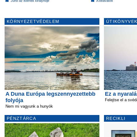
Juno az istenek királynője
A beavatott
KÖRNYEZETVÉDELEM
ÚTIKÖNYVEK
A Duna Európa legszennyezettebb
Ez a nyaral
folyója
Felejtse el a svéd
Nem mi vagyunk a hunyók
PÉNZTÁRCA
RECIKLI