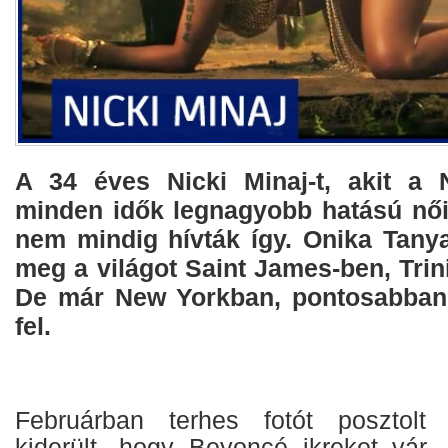
A 34 éves Nicki Minaj-t, akit a
minden idők legnagyobb hatású női 
nem mindig hívták így. Onika Tanya
meg a világot Saint James-ben, Tri
De már New Yorkban, pontosabban
fel.
Februárban terhes fotót posztolt
kiderült, hogy Beyoncé ikreket vár