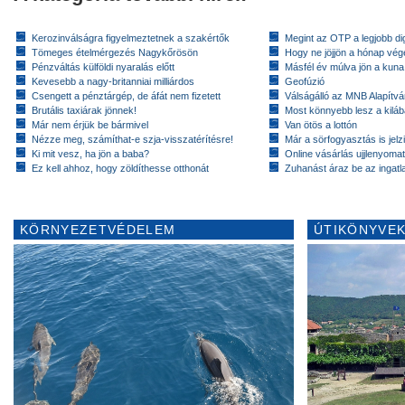
Kerozinválságra figyelmeztetnek a szakértők
Megint az OTP a legjobb dig
Tömeges ételmérgezés Nagykőrösön
Hogy ne jöjjön a hónap vé
Pénzváltás külföldi nyaralás előtt
Másfél év múlva jön a kuna
Kevesebb a nagy-britanniai milliárdos
Geofúzió
Csengett a pénztárgép, de áfát nem fizetett
Válságálló az MNB Alapítv
Brutális taxiárak jönnek!
Most könnyebb lesz a kiláb
Már nem érjük be bármivel
Van ötös a lottón
Nézze meg, számíthat-e szja-visszatérítésre!
Már a sörfogyasztás is jelzi
Ki mit vesz, ha jön a baba?
Online vásárlás ujjlenyomat
Ez kell ahhoz, hogy zöldíthesse otthonát
Zuhanást áraz be az ingatl
KÖRNYEZETVÉDELEM
ÚTIKÖNYVEK