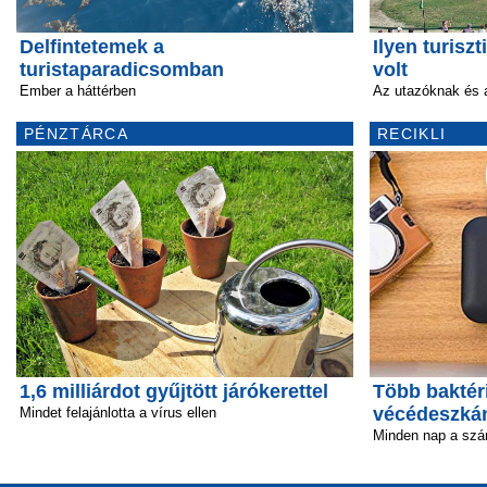
Delfintetemek a
Ilyen turis
turistaparadicsomban
volt
Ember a háttérben
Az utazóknak és 
PÉNZTÁRCA
RECIKLI
1,6 milliárdot gyűjtött járókerettel
Több baktéri
vécédeszká
Mindet felajánlotta a vírus ellen
Minden nap a szá