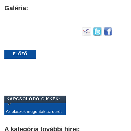
Galéria:
ELŐZŐ
KAPCSOLÓDÓ CIKKEK:
Az olaszok megunták az eurót
A kategória további hírei: