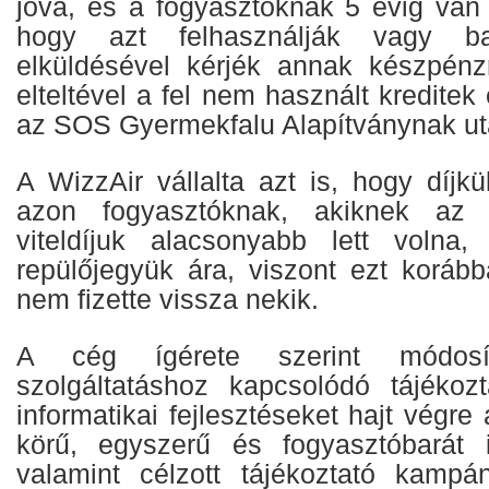
jóvá, és a fogyasztóknak 5 évig van 
hogy azt felhasználják vagy ba
elküldésével kérjék annak készpénz
elteltével a fel nem használt kreditek
az SOS Gyermekfalu Alapítványnak uta
A WizzAir vállalta azt is, hogy díjkü
azon fogyasztóknak, akiknek az ú
viteldíjuk alacsonyabb lett volna,
repülőjegyük ára, viszont ezt korább
nem fizette vissza nekik.
A cég ígérete szerint módosít
szolgáltatáshoz kapcsolódó tájékozta
informatikai fejlesztéseket hajt végre
körű, egyszerű és fogyasztóbarát i
valamint célzott tájékoztató kampán