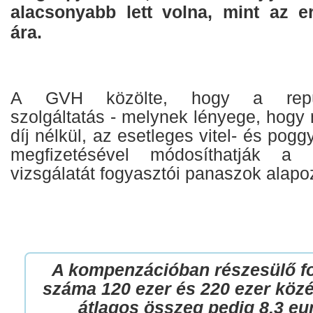
alacsonyabb lett volna, mint az er
ára.
A GVH közölte, hogy a repülőj
szolgáltatás - melynek lényege, hogy
díj nélkül, az esetleges vitel- és pog
megfizetésével módosíthatják a r
vizsgálatát fogyasztói panaszok alapo
A kompenzációban részesülő f
száma 120 ezer és 220 ezer közé
átlagos összeg pedig 8,3 eu