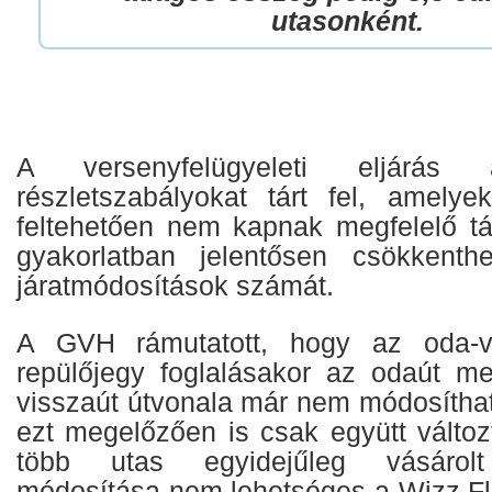
utasonként.
A versenyfelügyeleti eljárás
részletszabályokat tárt fel, amelye
feltehetően nem kapnak megfelelő tá
gyakorlatban jelentősen csökkenth
járatmódosítások számát.
A GVH rámutatott, hogy az oda-vi
repülőjegy foglalásakor az odaút m
visszaút útvonala már nem módosítható
ezt megelőzően is csak együtt változ
több utas egyidejűleg vásárolt
módosítása nem lehetséges a Wizz Fle