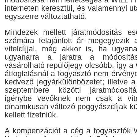
interneten keresztül, és valamennyi ut
egyszerre változtatható.
Mindezek mellett járatmódosítás es
számára felajánlott ár megegyezik 
viteldíjjal, még akkor is, ha ugyana
ugyanarra a járatra a módosítás
vásárolható repülőjegy olcsóbb, így a 
átfoglalásnál a fogyasztó nem érvény
kedvező jegyárkülönbözetet; illetve 
szeptembere közötti járatmódosí
igénybe vevőknek nem csak a vite
dinamikusan változó poggyászdíjak kü
kellett fizetniük.
A kompenzációt a cég a fogyasztók Wi