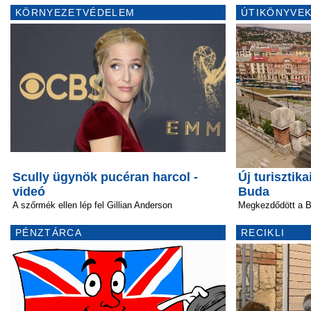
KÖRNYEZETVÉDELEM
ÚTIKÖNYVEK
Scully ügynök pucéran harcol -
Új turisztik
videó
Buda
A szőrmék ellen lép fel Gillian Anderson
Megkezdődött a B
PÉNZTÁRCA
RECIKLI