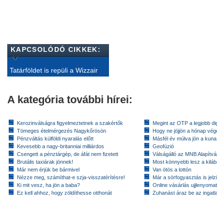
KAPCSOLÓDÓ CIKKEK:
Tatárföldet is repüli a Wizzair
A kategória további hírei:
Kerozinválságra figyelmeztetnek a szakértők
Megint az OTP a legjobb dig
Tömeges ételmérgezés Nagykőrösön
Hogy ne jöjjön a hónap vé
Pénzváltás külföldi nyaralás előtt
Másfél év múlva jön a kuna
Kevesebb a nagy-britanniai milliárdos
Geofúzió
Csengett a pénztárgép, de áfát nem fizetett
Válságálló az MNB Alapítv
Brutális taxiárak jönnek!
Most könnyebb lesz a kiláb
Már nem érjük be bármivel
Van ötös a lottón
Nézze meg, számíthat-e szja-visszatérítésre!
Már a sörfogyasztás is jelzi
Ki mit vesz, ha jön a baba?
Online vásárlás ujjlenyomat
Ez kell ahhoz, hogy zöldíthesse otthonát
Zuhanást áraz be az ingatl