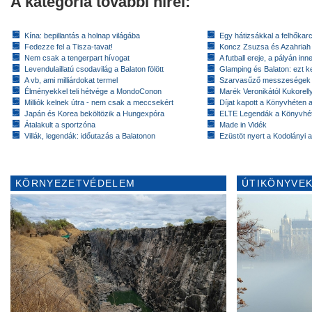
A kategória további hírei:
Kína: bepillantás a holnap világába
Egy hátizsákkal a felhőkarc
Fedezze fel a Tisza-tavat!
Koncz Zsuzsa és Azahriah
Nem csak a tengerpart hívogat
A futball ereje, a pályán inn
Levendulaillatú csodavilág a Balaton fölött
Glamping és Balaton: ezt ke
A vb, ami milliárdokat termel
Szarvasűző messzeségek
Élményekkel teli hétvége a MondoConon
Marék Veronikától Kukorell
Milliók kelnek útra - nem csak a meccsekért
Díjat kapott a Könyvhéten
Japán és Korea beköltözik a Hungexpóra
ELTE Legendák a Könyvhé
Átalakult a sportzóna
Made in Vidék
Villák, legendák: időutazás a Balatonon
Ezüstöt nyert a Kodolányi
KÖRNYEZETVÉDELEM
ÚTIKÖNYVEK