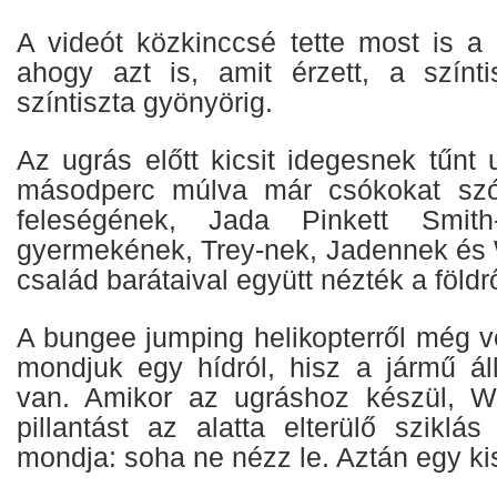
A videót közkinccsé tette most is a
ahogy azt is, amit érzett, a színti
színtiszta gyönyörig.
Az ugrás előtt kicsit idegesnek tűnt
másodperc múlva már csókokat szó
feleségének, Jada Pinkett Smit
gyermekének, Trey-nek, Jadennek és W
család barátaival együtt nézték a földrő
A bungee jumping helikopterről még v
mondjuk egy hídról, hisz a jármű á
van. Amikor az ugráshoz készül, Wi
pillantást az alatta elterülő sziklá
mondja: soha ne nézz le. Aztán egy kis