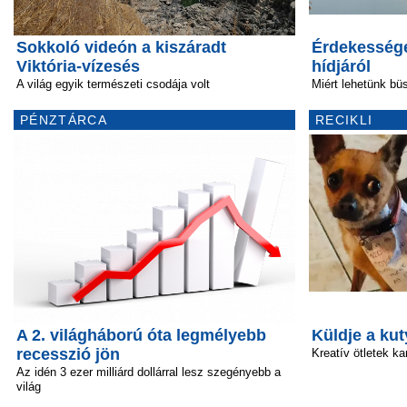
Sokkoló videón a kiszáradt
Érdekessége
Viktória-vízesés
hídjáról
A világ egyik természeti csodája volt
Miért lehetünk bü
PÉNZTÁRCA
RECIKLI
A 2. világháború óta legmélyebb
Küldje a kut
recesszió jön
Kreatív ötletek ka
Az idén 3 ezer milliárd dollárral lesz szegényebb a
világ