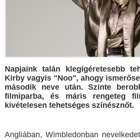
Napjaink talán klegígéretesebb t
Kirby vagyis "Noo", ahogy ismerőse
második neve után. Szinte berob
filmiparba, és máris rengeteg fi
kivételesen tehetséges színésznőt.
Angliában, Wimbledonban nevelkedet