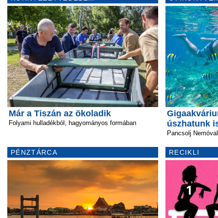
Már a Tiszán az ökoladik
Gigaakváriu
úszhatunk i
Folyami hulladékból, hagyományos formában
Pancsolj Nemóval 
PÉNZTÁRCA
RECIKLI