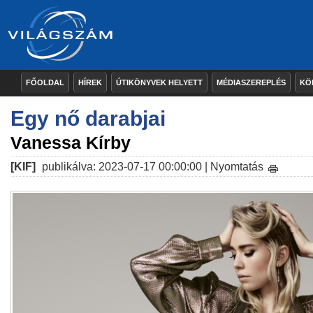
FŐOLDAL
HÍREK
ÚTIKÖNYVEK HELYETT
MÉDIASZEREPLÉS
KÖ
Egy nő darabjai
Vanessa Kírby
[KIF]
publikálva: 2023-07-17 00:00:00 |
Nyomtatás