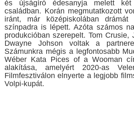
és újságíró édesanyja melett két
családban. Korán megmutatkozott vo
iránt, már középiskolában drámát
színpadra is lépett. Azóta számos n
produkcióban szerepelt. Tom Crusie,
Dwayne Johson voltak a partnerei
Számunkra mégis a legfontosabb Mu
Wéber Kata Pices of a Wooman cím
alakítása, amelyért 2020-as Vele
Filmfesztiválon elnyerte a legjobb fil
Volpi-kupát.