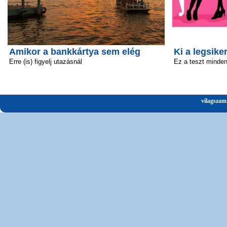
Amikor a bankkártya sem elég
Ki a legsik
Erre (is) figyelj utazásnál
Ez a teszt minden 
vilagszam