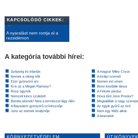
KAPCSOLÓDÓ CIKKEK:
A nyaralást nem rontja el a
rezsidémon
A kategória további hírei:
Szépség és kitartás
A magyar Miley Cryus
Ilyenek a viking nők
A királyi szerető
Ezer gyönyörű arc
Nomen est omen
Ki is az a Megan Ramsey?
Bono kisebbik lánya
Roxy ügynök
A Fekete párduc
Nemzeti kincs született
Hova tűnt Jenn Proske?
Bomba idomok! Nina a természet lágy ölén
Megtalálták a nagy szerep
A Baywatch gyönyörű színésznője
Az egyik gyűrű az övé
Juno az istenek királynője
Nem egy félős alkat
A beavatott
KÖRNYEZETVÉDELEM
ÚTIKÖNYVEK