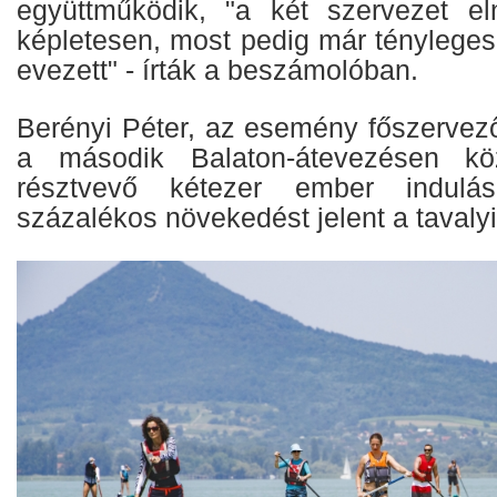
együttműködik, "a két szervezet el
képletesen, most pedig már tényleges
evezett" - írták a beszámolóban.
Berényi Péter, az esemény főszervező
a második Balaton-átevezésen kö
résztvevő kétezer ember indul
százalékos növekedést jelent a tavaly