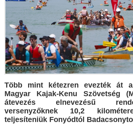
Több mint kétezren evezték át 
Magyar Kajak-Kenu Szövetség (M
átevezés elnevezésű ren
versenyzőknek 10,2 kilométe
teljesíteniük Fonyódtól Badacsonyto