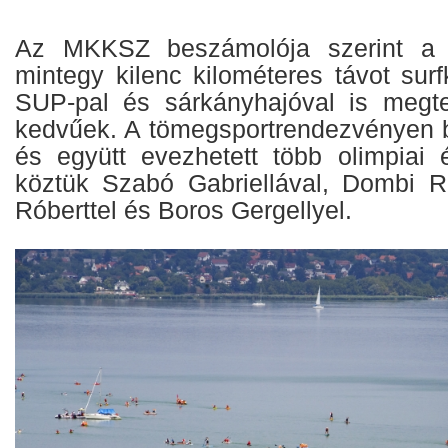
Az MKKSZ beszámolója szerint a F
mintegy kilenc kilométeres távot surf
SUP-pal és sárkányhajóval is megte
kedvűek. A tömegsportrendezvényen bá
és együtt evezhetett több olimpiai é
köztük Szabó Gabriellával, Dombi R
Róberttel és Boros Gergellyel.