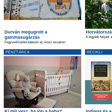
Durván megugrott a
Horvátország
gammasugárzás
A legjobb helyek
Fegyverkísérlet-baleset az orosz északon
PÉNZTÁRCA
RECIKLI
Ki mit vesz, ha jön a baba?
Indiana és 