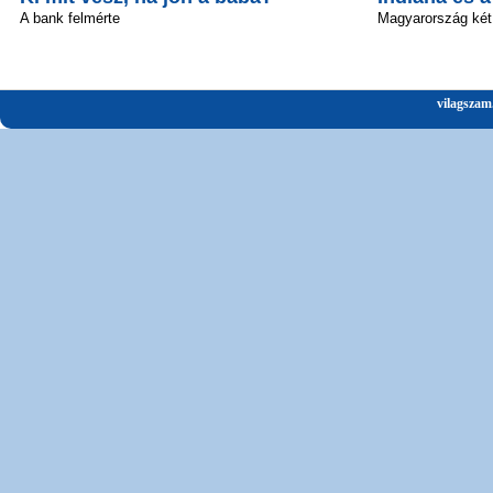
A bank felmérte
Magyarország két
vilagszam