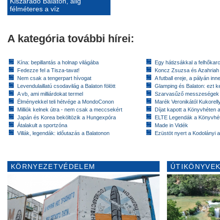
Kiszáradó Balaton, alig
félméteres a víz
A kategória további hírei:
Kína: bepillantás a holnap világába
Egy hátizsákkal a felhőkarc
Fedezze fel a Tisza-tavat!
Koncz Zsuzsa és Azahriah
Nem csak a tengerpart hívogat
A futball ereje, a pályán inn
Levendulaillatú csodavilág a Balaton fölött
Glamping és Balaton: ezt ke
A vb, ami milliárdokat termel
Szarvasűző messzeségek
Élményekkel teli hétvége a MondoConon
Marék Veronikától Kukorell
Milliók kelnek útra - nem csak a meccsekért
Díjat kapott a Könyvhéten
Japán és Korea beköltözik a Hungexpóra
ELTE Legendák a Könyvhé
Átalakult a sportzóna
Made in Vidék
Villák, legendák: időutazás a Balatonon
Ezüstöt nyert a Kodolányi
KÖRNYEZETVÉDELEM
ÚTIKÖNYVEK