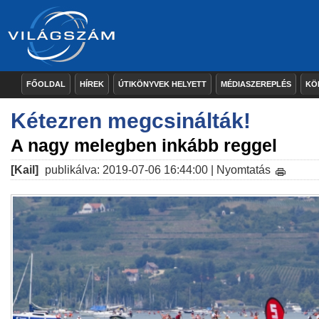
FŐOLDAL
HÍREK
ÚTIKÖNYVEK HELYETT
MÉDIASZEREPLÉS
KÖ
Kétezren megcsinálták!
A nagy melegben inkább reggel
[Kail]
publikálva: 2019-07-06 16:44:00 |
Nyomtatás