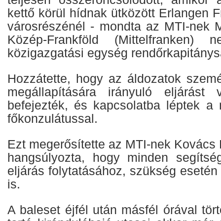
kettő körül hídnak ütközött Erlangen
városrészénél - mondta az MTI-nek M
Közép-Frankföld (Mittelfranken) n
közigazgatási egység rendőrkapitánys
Hozzátette, hogy az áldozatok szem
megállapítására irányuló eljárást 
befejezték, és kapcsolatba léptek 
főkonzulátussal.
Ezt megerősítette az MTI-nek Kovács 
hangsúlyozta, hogy minden segíts
eljárás folytatásához, szükség esetén
is.
A baleset éjfél után másfél órával tör