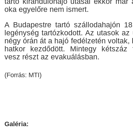
tartó kirándulóhajó utasai ekkor már 
oka egyelőre nem ismert.
A Budapestre tartó szállodahajón 1
legénység tartózkodott. Az utasok az
négy órán át a hajó fedélzetén voltak,
hatkor kezdődött. Mintegy kétszáz 
vesz részt az evakuálásban.
(Forrás: MTI)
Galéria: