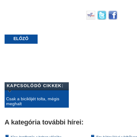
ELŐZŐ
KAPCSOLÓDÓ CIKKEK:
Csak a biciklijét tolta, mégis
meghalt
A kategória további hírei: