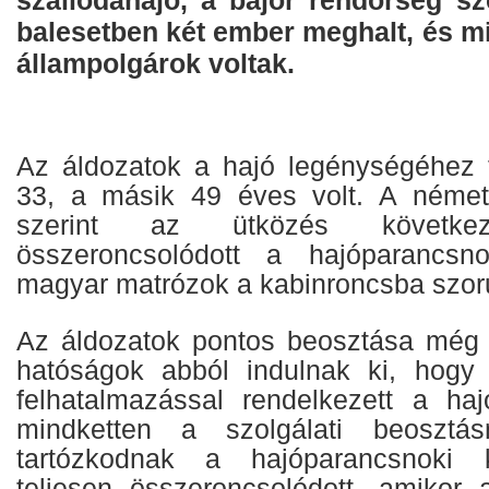
szállodahajó, a bajor rendőrség sz
balesetben két ember meghalt, és m
állampolgárok voltak.
Az áldozatok a hajó legénységéhez t
33, a másik 49 éves volt. A német
szerint az ütközés következ
összeroncsolódott a hajóparancsn
magyar matrózok a kabinroncsba szor
Az áldozatok pontos beosztása még 
hatóságok abból indulnak ki, hogy 
felhatalmazással rendelkezett a ha
mindketten a szolgálati beosztás
tartózkodnak a hajóparancsnoki 
teljesen összeroncsolódott, amikor a