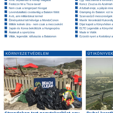
Kína: bepillantás a holnap világába
Egy hátizsákkal a felhőkarc
Fedezze fel a Tisza-tavat!
Koncz Zsuzsa és Azahriah
Nem csak a tengerpart hívogat
A futball ereje, a pályán inn
Levendulaillatú csodavilág a Balaton fölött
Glamping és Balaton: ezt ke
A vb, ami milliárdokat termel
Szarvasűző messzeségek
Élményekkel teli hétvége a MondoConon
Marék Veronikától Kukorell
Milliók kelnek útra - nem csak a meccsekért
Díjat kapott a Könyvhéten
Japán és Korea beköltözik a Hungexpóra
ELTE Legendák a Könyvhé
Átalakult a sportzóna
Made in Vidék
Villák, legendák: időutazás a Balatonon
Ezüstöt nyert a Kodolányi
KÖRNYEZETVÉDELEM
ÚTIKÖNYVEK