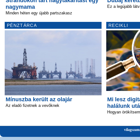
Strandokon tart nagytakarítást egy
Dubaj keretb
nagymama
Ez a legújabb lát
Minden héten egy újabb partszakasz
PÉNZTÁRCA
RECIKLI
Mínuszba került az olajár
Mi lesz digit
halálunk ut
Az eladó fizetnek a vevőknek
Hogyan örökítsem 
vilagszam