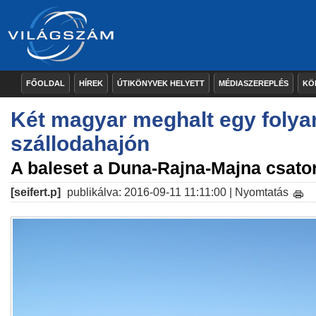
FŐOLDAL
HÍREK
ÚTIKÖNYVEK HELYETT
MÉDIASZEREPLÉS
KÖ
Két magyar meghalt egy folya
szállodahajón
A baleset a Duna-Rajna-Majna csator
[seifert.p]
publikálva: 2016-09-11 11:11:00 |
Nyomtatás