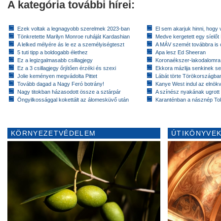
A kategória további hírei:
Ezek voltak a legnagyobb szerelmek 2023-ban
El sem akarjuk hinni, hogy 
Tönkretette Marilyn Monroe ruháját Kardashian
Medve kergetett egy síelőt
A lelked mélyére ás le ez a személyiségteszt
A MÁV szemét továbbra is cs
5 tuti tipp a boldogabb élethez
Apa lesz Ed Sheeran
Ez a legizgalmasabb csillagjegy
Koronaékszer-lakodalomra
Ez a 3 csillagjegy őrjítően érzéki és szexi
Ekkora mázlija senkinek se
Jolie keményen megvádolta Pittet
Lábát törte Törökországban
Tovább dagad a Nagy Feró botrány!
Kanye West indul az elnök
Nagy titokban házasodott össze a sztárpár
A színész nyakának ugrott
Öngyilkossággal kokettált az álomesküvő után
Karanténban a násznép To
KÖRNYEZETVÉDELEM
ÚTIKÖNYVEK