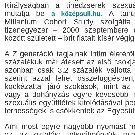
Királyságban a tinédzserek szexuál
mutatja be
A tanul
a középsuli.hu.
Millenium Cohort Study szolgálta
tizenegyezer – 2000 szeptembere 
között született – brit fiatalt kísér végi
A Z generáció tagjainak intim életéről
százalékuk már átesett az első csókj
azonban csak 3.2 százalék vallotta
szerint azzal lehet összefüggésben
kockázattal járó szokások, mint az 
vagy a dohányzás egyre kevesebb fia
szexuális együttlétek kitolódásával pe
terhességek is csökkentek az Egyesül
Ami most egyre nagyobb nyomást hel
az az oktatás: teljesítményük mia