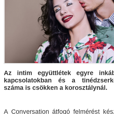
Az intim együttlétek egyre inká
kapcsolatokban és a tinédzserk
száma is csökken a korosztálynál.
A Conversation átfogó felmérést kész