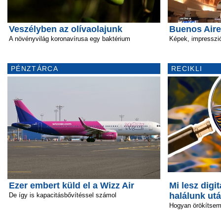
Veszélyben az olívaolajunk
Buenos Aire
A növényvilág koronavírusa egy baktérium
Képek, impresszió
PÉNZTÁRCA
RECIKLI
Ezer embert küld el a Wizz Air
Mi lesz digit
halálunk ut
De így is kapacitásbővítéssel számol
Hogyan örökítsem 