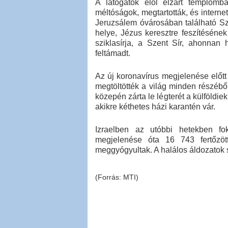
A látogatók elől elzárt templom
méltóságok, megtartották, és interne
Jeruzsálem óvárosában található Sz
helye, Jézus keresztre feszítésének f
sziklasírja, a Szent Sír, ahonnan 
feltámadt.
Az új koronavírus megjelenése előt
megtöltötték a világ minden részéből
közepén zárta le légterét a külföldie
akikre kéthetes házi karantén vár.
Izraelben az utóbbi hetekben fo
megjelenése óta 16 743 fertőzöt
meggyógyultak. A halálos áldozatok 
(Forrás: MTI)