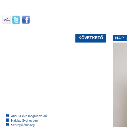
KÖVETKEZŐ
NAP 
Ahol 51 éve megállt az idő
Halpiac Sydneyben
Szörnyű éhínség