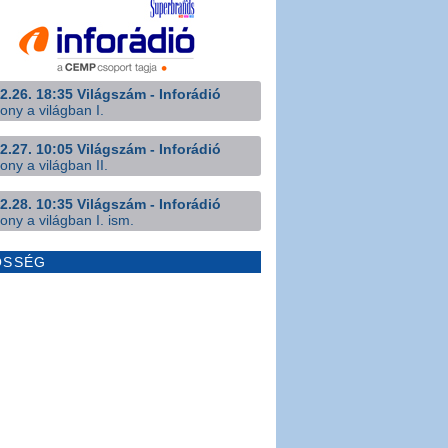
2.26. 18:35 Világszám - Inforádió
ony a világban I.
2.27. 10:05 Világszám - Inforádió
ony a világban II.
2.28. 10:35 Világszám - Inforádió
ony a világban I. ism.
ÖSSÉG