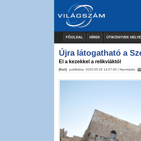
FŐOLDAL
HÍREK
ÚTIKÖNYVEK HELY
Újra látogatható a S
El a kezekkel a relikviáktól
[Kail]
publikálva: 2020-05-26 14:07:00 |
Nyomtatás