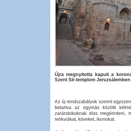
Újra megnyitotta kapuit a korona
Szent Sír-templom Jeruzsálemben - 
Az új rendszabályok szerint egyszer
betartva az egymás közötti kétmé
zarándokoknak tilos megérinteni, m
relikviákat, köveket, ikonokat.