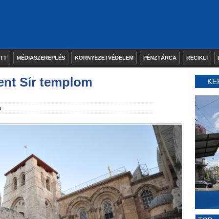
ETT
MÉDIASZEREPLÉS
KÖRNYEZETVÉDELEM
PÉNZTÁRCA
RECIKLI
zent Sír templom
KE