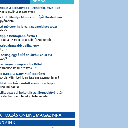
PIKÁNS
 voltak a legnagyobb szerelmek 2023-ban
kat is utolérte a szerelem
retette Marilyn Monroe ruháját Kardashian
 gyémántok
ked mélyére ás le ez a személyiségteszt
llsz?
i tipp a boldogabb élethez
adulhatsz meg a negatív érzelmektől
legizgalmasabb csillagjegy
k, miért!
3 csillagjegy őrjítően érzéki és szexi
vagy?
e keményen megvádolta Pittet
 családon belüli erőszak…”
bb dagad a Nagy Feró botrány!
orult: Miért kell ilyen álszent sz.rnak lenni?
 titokban házasodott össze a sztárpár
hol buktak le
yilkossággal kokettált az álomesküvő után
 családban sem fenékig tejfel az élet
ORAINK