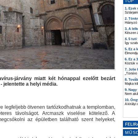
TOP
1. Ezek
Sztárjain
2. Tönk
Hiányzó
3. A lel
Készen á
4. 5 tut
Így szab
5. Ez a 
Elmondju
6. Ez a 
Köztük 
7. Joli
„Történt
vírus-járvány miatt két hónappal ezelőtt bezárt
8. Tová
jelentette a helyi média.
Majka kib
9. Nagy
Nem akár
10. Öng
A királyi
re legfeljebb ötvenen tartózkodhatnak a templomban,
teres távolságot. Arcmaszk viselése kötelező. A
egcsókolni az épületben található szent helyeket,
MŰS