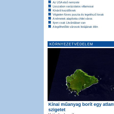
Az USA első nemzete
Lisszabon varázslatos villamosai
Kínáról kezdőknek
Végtelen füves puszta és legelésző lovak
A németek alapította chilei város
Ilyen csak Litvániában van
A legélhetőbb városok listájának élén
KÖRNYEZETVÉDELEM
Kínai műanyag borít egy atlan
szigetet