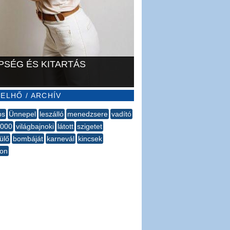
PSÉG ÉS KITARTÁS
ELHŐ / ARCHÍV
ps
Ünnepel
leszálló
menedzsere
vadító
.000
világbajnoki
látott
szigetet
ülő
bombáját
karnevál
kincsek
bon