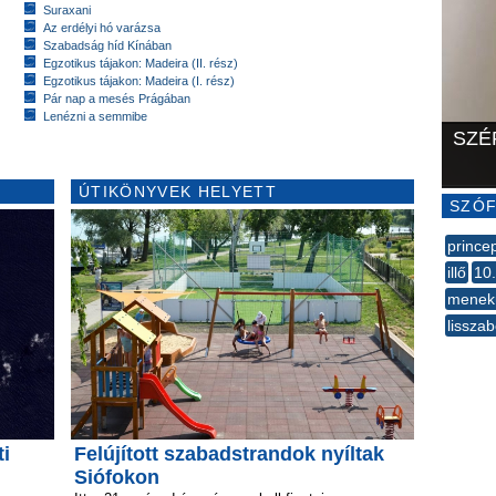
Suraxani
Az erdélyi hó varázsa
Szabadság híd Kínában
Egzotikus tájakon: Madeira (II. rész)
Egzotikus tájakon: Madeira (I. rész)
Pár nap a mesés Prágában
Lenézni a semmibe
SZÉ
ÚTIKÖNYVEK HELYETT
SZÓF
prince
illő
10
menek
lissza
--
ti
Felújított szabadstrandok nyíltak
Siófokon