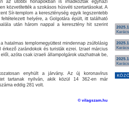
ban az utóbbi hónapokban is imádkoztak egyházi
ten közvetítették a szokásos húsvéti szertartásokat. A
ent Sír-templom a kereszténység egyik legszentebb
eltételezett helyére, a Golgotára épült, itt található
halála után három nappal a keresztény hit szerint
2025.1
Karács
t a hatalmas templomegyüttest mindennap zsúfolásig
2025.1
Karács
 érkező zarándokok és turisták ezrei. Izrael március
k elől, azóta csak izraeli állampolgárok utazhatnak be,
2025.1
Karács
kozatosan enyhült a járvány. Az új koronavírus
KÖZ
tet tartanak nyilván, akik közül 14 362-en már
száma eddig 281 volt.
© vilagszam.hu