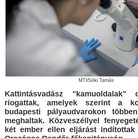
MTI/Sóki Tamás
Kattintásvadász "kamuoldalak" o
riogattak, amelyek szerint a ko
budapesti pályaudvarokon többe
meghaltak. Közveszéllyel fenyeget
két ember ellen eljárást indítottak