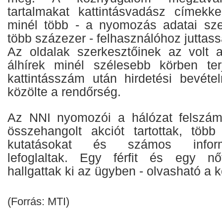
tartalmakat kattintásvadász címekke
minél több - a nyomozás adatai sze
több százezer - felhasználóhoz juttass
Az oldalak szerkesztőinek az volt 
álhírek minél szélesebb körben ter
kattintásszám után hirdetési bevétel
közölte a rendőrség.
Az NNI nyomozói a hálózat felszám
összehangolt akciót tartottak, töb
kutatásokat és számos inform
lefoglaltak. Egy férfit és egy nőt
hallgattak ki az ügyben - olvasható a
(Forrás: MTI)