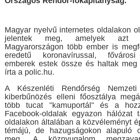
Országos Rendőr-főkapitányság.
Magyar nyelvű internetes oldalakon ol
jelentek meg, amelyek azt ál
Magyarországon több ember is megfe
eredetű koronavírussal, fővárosi
emberek estek össze és haltak meg a
írta a polic.hu.
A Készenléti Rendőrség Nemzeti
kiberbűnözés elleni főosztálya megál
több tucat "kamuportál" és a hoz
Facebook-oldalak egyazon hálózat t
oldalakon általában a közvéleményt é
témájú, de hazugságokon alapuló ci
meg. A köznyugalom megzavar