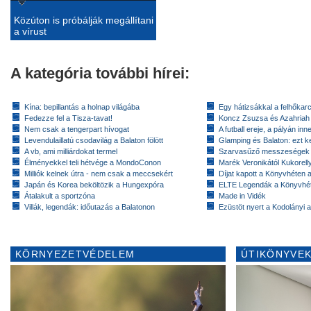
Közúton is próbálják megállítani
a vírust
A kategória további hírei:
Kína: bepillantás a holnap világába
Egy hátizsákkal a felhőkarc
Fedezze fel a Tisza-tavat!
Koncz Zsuzsa és Azahriah
Nem csak a tengerpart hívogat
A futball ereje, a pályán inn
Levendulaillatú csodavilág a Balaton fölött
Glamping és Balaton: ezt ke
A vb, ami milliárdokat termel
Szarvasűző messzeségek
Élményekkel teli hétvége a MondoConon
Marék Veronikától Kukorell
Milliók kelnek útra - nem csak a meccsekért
Díjat kapott a Könyvhéten
Japán és Korea beköltözik a Hungexpóra
ELTE Legendák a Könyvhé
Átalakult a sportzóna
Made in Vidék
Villák, legendák: időutazás a Balatonon
Ezüstöt nyert a Kodolányi
KÖRNYEZETVÉDELEM
ÚTIKÖNYVEK