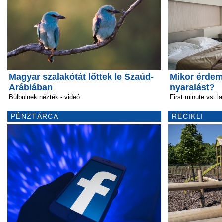
Magyar szalakótát lőttek le Szaúd-
Mikor érdeme
Arábiában
nyaralást?
Bülbülnek nézték - videó
First minute vs. l
PÉNZTÁRCA
RECIKLI