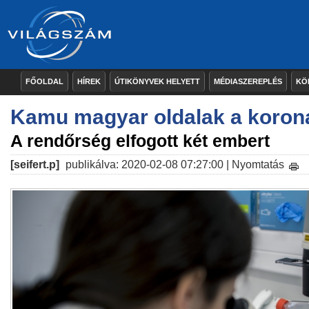
FŐOLDAL
HÍREK
ÚTIKÖNYVEK HELYETT
MÉDIASZEREPLÉS
KÖ
Kamu magyar oldalak a korona
A rendőrség elfogott két embert
[seifert.p]
publikálva: 2020-02-08 07:27:00 |
Nyomtatás