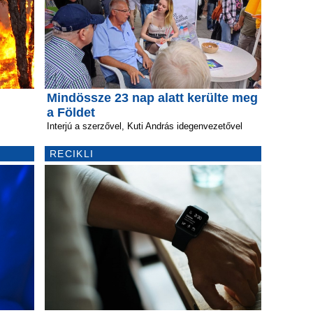
Mindössze 23 nap alatt kerülte meg
a Földet
Interjú a szerzővel, Kuti András idegenvezetővel
RECIKLI