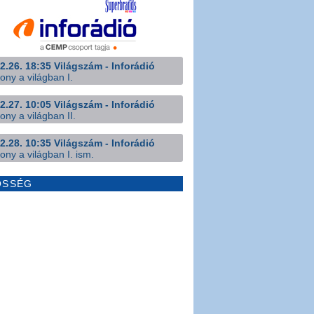
2.26. 18:35 Világszám - Inforádió
ony a világban I.
2.27. 10:05 Világszám - Inforádió
ony a világban II.
2.28. 10:35 Világszám - Inforádió
ony a világban I. ism.
ÖSSÉG