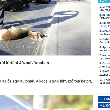
TOP
1. Mi v
Egy mag
2. Ezt m
Életvesz
3. Emel
Ez (is) l
4. Menj
Több min
5. Döbb
Zárcsökk
6. Ilyen
Két év t
7. Náda
Lezuhant
örül történt Józsefvárosban.
8. Csod
A kerti 
9. Blöff
Zacher G
10. Ilye
ki az őz egy autónak. A kocsi egyik fényszórója betört,
Szex kö
MŰS