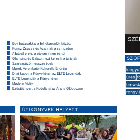
SZÉ
Egy hátizsákkal a felhőkarcolók között
Koncz Zsuzsa és Azahriah a színpadon
A futball ereje, a pályán innen és túl
SZÓF
Glamping és Balaton: ezt keresik a turisták
Szarvasűző messzeségek
Marék Veronikától Kukorelly Endréig
lengye
Díjat kapott a Könyvhéten az ELTE Legendák
üres
f
ELTE Legendák a Könyvhéten
Made in Vidék
bmwsb
Ezüstöt nyert a Kodolányi az Arany Glóbuszon
rongyl
--
ÚTIKÖNYVEK HELYETT