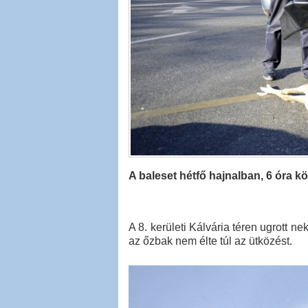
A baleset hétfő hajnalban, 6 óra k
A 8. kerületi Kálvária téren ugrott ne
az őzbak nem élte túl az ütközést.