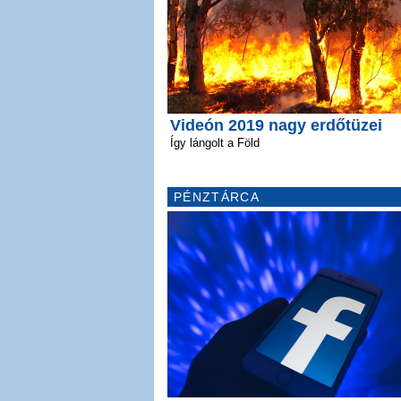
Videón 2019 nagy erdőtüzei
Így lángolt a Föld
PÉNZTÁRCA