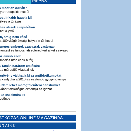
PIKÁNS
an most az Adrián?
yar recepciós mesél
ost inkább hagyja ki!
élyes a túrázás
etes ülések a repülőkön
ehet a jövő
en, amíg nem késő
t 100 világörökségi helyszín tűnhet el
enetes emberek szavaztak vasárnap
entést és táncos játszóteret kért a két szavazó
 az amish szex
ombolás után csak a férj
s Tamás barátom emlékére
 a műrepülő világbajnok
anövény válthatja ki az antibiotikumokat
sarkantyúka a 2013-as esztendő gyógynövénye
 - Nem lehet méregteleníteni a testünket
ábor toxikológus elmondja az igazat
n az eszkimószex
lcsönbe
ORAINK