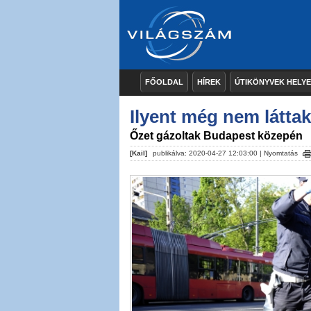
FŐOLDAL
HÍREK
ÚTIKÖNYVEK HELY
Ilyent még nem láttak
Őzet gázoltak Budapest közepén
[Kail]
publikálva: 2020-04-27 12:03:00 |
Nyomtatás