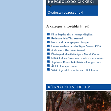
KAPCSOLÓDÓ CIKKEK:
Óvatosan vezessenek!
A kategória további hírei:
Kína: bepillantás a holnap világába
Fedezze fel a Tisza-tavat!
Nem csak a tengerpart hívogat
Levendulaillatú csodavilág a Balaton fölött
A vb, ami milliárdokat termel
Élményekkel teli hétvége a MondoConon
Milliók kelnek útra - nem csak a meccsekért
Japán és Korea beköltözik a Hungexpóra
Átalakult a sportzóna
Villák, legendák: időutazás a Balatonon
KÖRNYEZETVÉDELEM