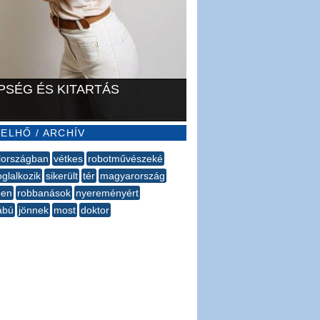
PSÉG ÉS KITARTÁS
ELHŐ / ARCHÍV
lországban
vétkes
robotművészeké
oglalkozik
sikerült
tér
magyarország
en
robbanások
nyereményért
ábú
jönnek
most
doktor