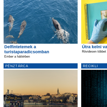
Delfintetemek a
Útra kelni v
turistaparadicsomban
Rövidesen többet
Ember a háttérben
PÉNZTÁRCA
RECIKLI