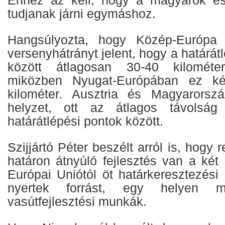
tudjanak járni egymáshoz.
Hangsúlyozta, hogy Közép-Európa
versenyhátrányt jelent, hogy a határát
között átlagosan 30-40 kilométe
miközben Nyugat-Európában ez ké
kilométer. Ausztria és Magyarorsz
helyzet, ott az átlagos távolság
határátlépési pontok között.
Szijjártó Péter beszélt arról is, hogy
határon átnyúló fejlesztés van a két
Európai Uniótól öt határkeresztezési 
nyertek forrást, egy helyen 
vasútfejlesztési munkák.