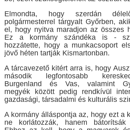
Elmondta, hogy szerdán délelő
polgármesterrel tárgyalt Győrben, akik
el, hogy nyitva maradjon az összes h
Ez a kormány szándéka is - szö
hozzátette, hogy a munkacsoport el
jövő héten tartják Kismartonban.
A tárcavezető kitért arra is, hogy Aus
második legfontosabb keresked
Burgenland és Vas, valamint Gy
megyék között pedig rendkívül inte
gazdasági, társadalmi és kulturális szi
A kormány álláspontja az, hogy ezt a 
ne korlátozzák, hanem bátorítsák
Ehhez az kell, hogy a magyarok és