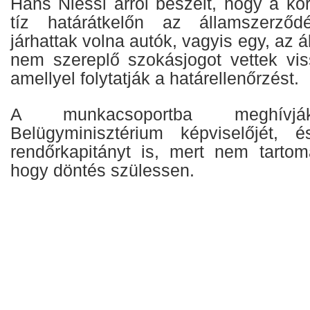
Hans Niessl arról beszélt, hogy a korl
tíz határátkelőn az államszerző
járhattak volna autók, vagyis egy, az
nem szereplő szokásjogot vettek viss
amellyel folytatják a határellenőrzést.
A munkacsoportba meghív
Belügyminisztérium képviselőjét, 
rendőrkapitányt is, mert nem tartomá
hogy döntés szülessen.