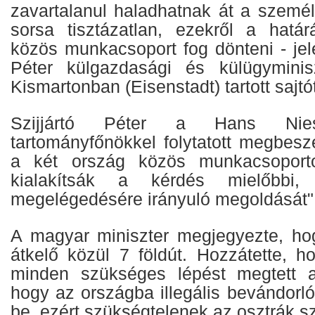
zavartalanul haladhatnak át a személ
sorsa tisztázatlan, ezekről a határá
közös munkacsoport fog dönteni - jelen
Péter külgazdasági és külügyminisz
Kismartonban (Eisenstadt) tartott sajtó
Szijjártó Péter a Hans Nies
tartományfőnökkel folytatott megbesz
a két ország közös munkacsoportot
kialakítsák a kérdés mielőbbi,
megelégedésére irányuló megoldását"
A magyar miniszter megjegyezte, ho
átkelő közül 7 földút. Hozzátette, 
minden szükséges lépést megtett 
hogy az országba illegális bevándorl
be, ezért szükségtelenek az osztrák sz