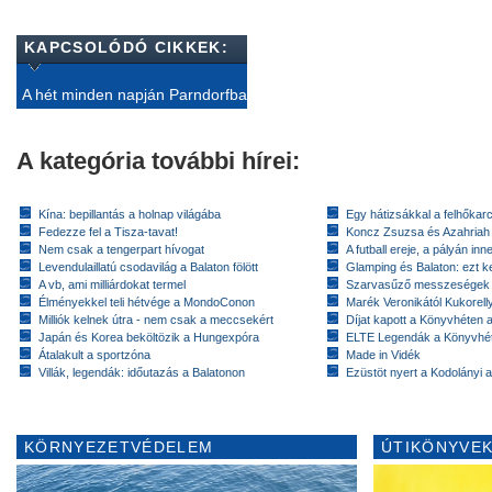
KAPCSOLÓDÓ CIKKEK:
A hét minden napján Parndorfba
A kategória további hírei:
Kína: bepillantás a holnap világába
Egy hátizsákkal a felhőkarc
Fedezze fel a Tisza-tavat!
Koncz Zsuzsa és Azahriah
Nem csak a tengerpart hívogat
A futball ereje, a pályán inn
Levendulaillatú csodavilág a Balaton fölött
Glamping és Balaton: ezt ke
A vb, ami milliárdokat termel
Szarvasűző messzeségek
Élményekkel teli hétvége a MondoConon
Marék Veronikától Kukorell
Milliók kelnek útra - nem csak a meccsekért
Díjat kapott a Könyvhéten
Japán és Korea beköltözik a Hungexpóra
ELTE Legendák a Könyvhé
Átalakult a sportzóna
Made in Vidék
Villák, legendák: időutazás a Balatonon
Ezüstöt nyert a Kodolányi
KÖRNYEZETVÉDELEM
ÚTIKÖNYVEK