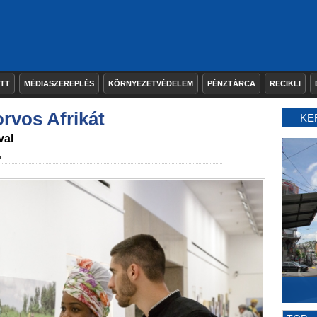
ETT
MÉDIASZEREPLÉS
KÖRNYEZETVÉDELEM
PÉNZTÁRCA
RECIKLI
orvos Afrikát
KE
val