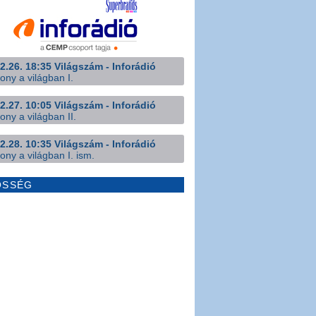
2.26. 18:35 Világszám - Inforádió
ony a világban I.
2.27. 10:05 Világszám - Inforádió
ony a világban II.
2.28. 10:35 Világszám - Inforádió
ony a világban I. ism.
ÖSSÉG