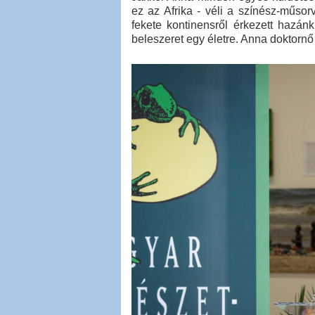
ez az Afrika - véli a színész-műso
fekete kontinensről érkezett hazán
beleszeret egy életre. Anna doktornő 