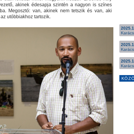
rvezető, akinek édesapja szintén a nagyon is színes
kba. Megosztó: van, akinek nem tetszik és van, aki
az utóbbiakhoz tartozik.
2025.1
Karács
2025.1
Karács
2025.1
Karács
KÖZ