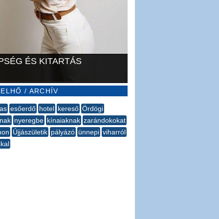
PSÉG ÉS KITARTÁS
ELHŐ / ARCHÍV
as
esőerdő
hotel
kereső
Ördögi
nak
nyeregbe
kínaiaknak
zarándokokat
non
Újjászületik
pályázó
ünnepi
viharról
kkal