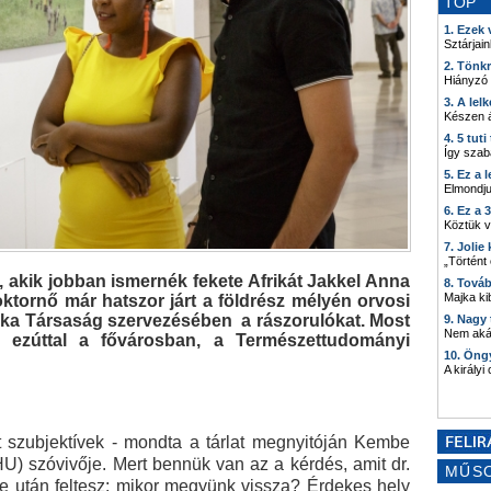
TOP
1. Ezek
Sztárjain
2. Tönk
Hiányzó
3. A lel
Készen á
4. 5 tut
Így szab
5. Ez a 
Elmondju
6. Ez a 
Köztük 
7. Joli
„Történt
kik jobban ismernék fekete Afrikát Jakkel Anna
8. Tová
Majka kib
ktornő már hatszor járt a földrész mélyén orvosi
rika Társaság szervezésében a rászorulókat. Most
9. Nagy
Nem akár
l - ezúttal a fővárosban, a Természettudományi
10. Öng
A királyi
rt szubjektívek - mondta a tárlat megnyitóján Kembe
U) szóvivője. Mert bennük van az a kérdés, amit dr.
MŰS
 után feltesz: mikor megyünk vissza? Érdekes hely