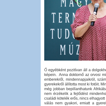
Ő egyébként pozitívan áll a dolgokho
képein. Anna doktornő az orvosi mi
emberekről, mindennapjaikról, szám
gyerekekről állította most ki fotóit. 
még jobban bepillanthatunk Afrikáb
nem érzékelik a fejlődést mindenho
családi kötelék erős, nincs elhagyot
válás nem gyakori, emiatt a gyere