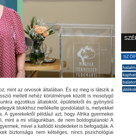
SZÉ
SZÓF
hatalm
kaphat
balato
játéko
z, mint az orvosok általában. És ez meg is látszik a
sszió mellett nehéz körülmények között is mosolygó
--
unkra egzotikus állatokról, épületekről és gyönyörű
Mindegyik blokkhoz mellékelte gondolatait is, melyekkel
a. A gyerekekről például azt, hogy Afrika gyermekei
l, mint a mi világunkban, de nem boldogtalanok! A
t gyermek, mivel a kallódó kisdedeket is befogadják. A
kek biztonsága nem kétséges, nincs pszichológiai