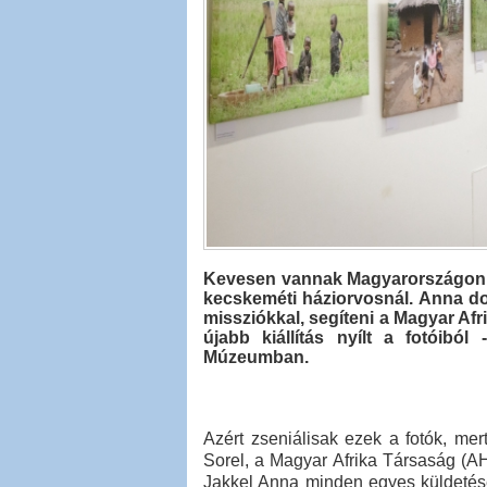
Kevesen vannak Magyarországon, a
kecskeméti háziorvosnál. Anna do
missziókkal, segíteni a Magyar Af
újabb kiállítás nyílt a fotóibó
Múzeumban.
Azért zseniálisak ezek a fotók, me
Sorel, a Magyar Afrika Társaság (AH
Jakkel Anna minden egyes küldetése