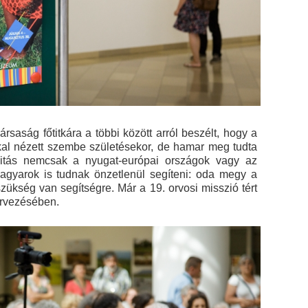
saság főtitkára a többi között arról beszélt, hogy a
al nézett szembe születésekor, de hamar meg tudta
ivitás nemcsak a nyugat-európai országok vagy az
agyarok is tudnak önzetlenül segíteni: oda megy a
zükség van segítségre. Már a 19. orvosi misszió tért
ervezésében.