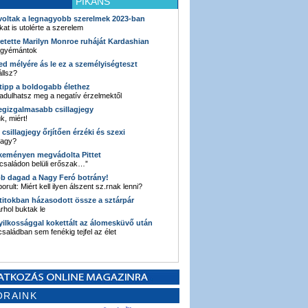
PIKÁNS
 voltak a legnagyobb szerelmek 2023-ban
kat is utolérte a szerelem
retette Marilyn Monroe ruháját Kardashian
 gyémántok
ked mélyére ás le ez a személyiségteszt
llsz?
i tipp a boldogabb élethez
adulhatsz meg a negatív érzelmektől
legizgalmasabb csillagjegy
k, miért!
3 csillagjegy őrjítően érzéki és szexi
vagy?
e keményen megvádolta Pittet
 családon belüli erőszak…”
bb dagad a Nagy Feró botrány!
orult: Miért kell ilyen álszent sz.rnak lenni?
 titokban házasodott össze a sztárpár
hol buktak le
yilkossággal kokettált az álomesküvő után
 családban sem fenékig tejfel az élet
ORAINK