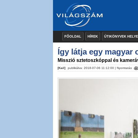
FŐOLDAL
HÍREK
ÚTIKÖNYVEK HELY
Így látja egy magyar 
Misszió sztetoszkóppal és kamerá
[Kail]
publikálva: 2018-07-06 11:12:00 |
Nyomtatás