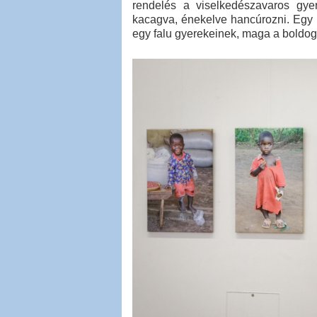
rendelés a viselkedészavaros gye
kacagva, énekelve hancúrozni. Egy l
egy falu gyerekeinek, maga a boldo