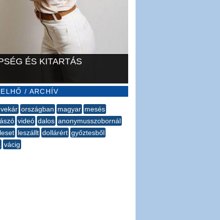
PSÉG ÉS KITARTÁS
ELHŐ / ARCHÍV
vekár
országban
magyar
mesés
ászó
videó
dalos
anonymusszobornál
leset
leszállt
dollárért
győztesből
a
vácig