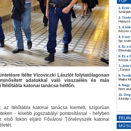
TOP
1. Ezek
Sztárjain
2. Tönk
Hiányzó
3. A lel
Készen á
4. 5 tut
Így szab
5. Ez a 
Elmondju
6. Ez a 
Köztük 
7. Joli
„Történt
tetésre ítélte Vizoviczki Lászlót folytatólagosan
8. Tová
Majka kib
, minősített adatokkal való visszaélés és más
Ítélőtábla katonai tanácsa hétfőn.
9. Nagy
Nem akár
10. Öng
A királyi
 az ítélőtábla katonai tanácsa kiemelt, szigorúan
teken - kisebb jogszabályi pontosítással - helyben
z első fokon eljáró Fővárosi Törvényszék katonai
letét.
MŰS