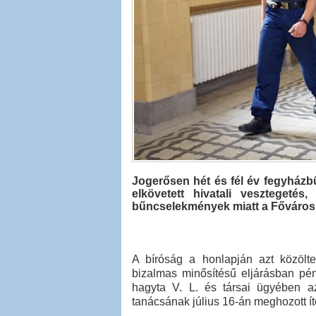
Jogerősen hét és fél év fegyházbün
elkövetett hivatali vesztegetés
bűncselekmények miatt a Fővárosi 
A bíróság a honlapján azt közölte:
bizalmas minősítésű eljárásban pén
hagyta V. L. és társai ügyében a
tanácsának július 16-án meghozott íté