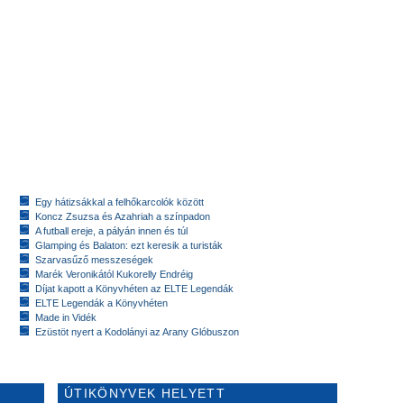
Egy hátizsákkal a felhőkarcolók között
Koncz Zsuzsa és Azahriah a színpadon
A futball ereje, a pályán innen és túl
Glamping és Balaton: ezt keresik a turisták
Szarvasűző messzeségek
Marék Veronikától Kukorelly Endréig
Díjat kapott a Könyvhéten az ELTE Legendák
ELTE Legendák a Könyvhéten
Made in Vidék
Ezüstöt nyert a Kodolányi az Arany Glóbuszon
ÚTIKÖNYVEK HELYETT