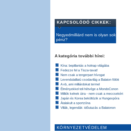
KAPCSOLÓDÓ CIKKEK:
Negyedmilliárd nem is olyan sok
pénz?
A kategória további hírei:
Kína: bepillantás a holnap világába
Fedezze fel a Tisza-tavat!
Nem csak a tengerpart hívogat
Levendulaillatú csodavilág a Balaton fölött
A vb, ami milliárdokat termel
Élményekkel teli hétvége a MondoConon
Milliók kelnek útra - nem csak a meccsekért
Japán és Korea beköltözik a Hungexpóra
Átalakult a sportzóna
Villák, legendák: időutazás a Balatonon
KÖRNYEZETVÉDELEM