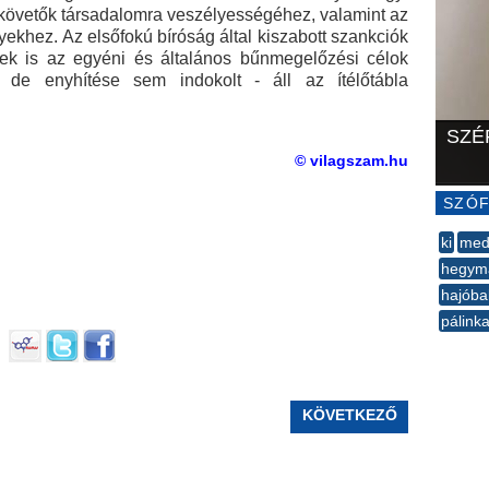
lkövetők társadalomra veszélyességéhez, valamint az
ekhez. Az elsőfokú bíróság által kiszabott szankciók
k is az egyéni és általános bűnmegelőzési célok
, de enyhítése sem indokolt - áll az ítélőtábla
SZÉ
© vilagszam.hu
SZÓF
ki
med
hegym
hajóba
pálink
--
KÖVETKEZŐ