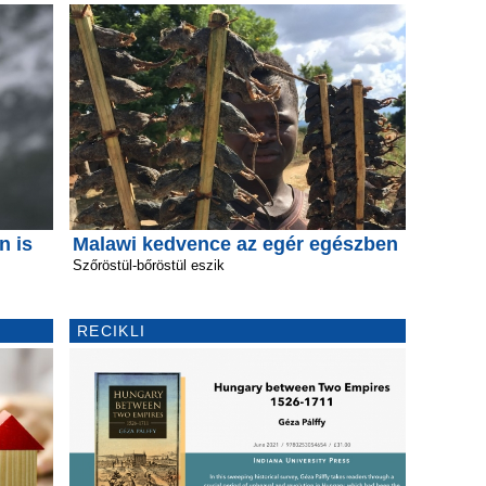
n is
Malawi kedvence az egér egészben
Szőröstül-bőröstül eszik
RECIKLI