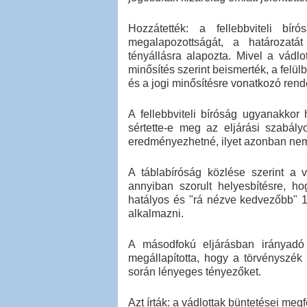
Hozzátették: a fellebbviteli bír
megalapozottságát, a határozatát
tényállásra alapozta. Mivel a vádl
minősítés szerint beismerték, a felül
és a jogi minősítésre vonatkozó ren
A fellebbviteli bíróság ugyanakkor
sértette-e meg az eljárási szabályo
eredményezhetné, ilyet azonban nem 
A táblabíróság közlése szerint a
annyiban szorult helyesbítésre, h
hatályos és "rá nézve kedvezőbb" 197
alkalmazni.
A másodfokú eljárásban irányadó t
megállapította, hogy a törvényszék 
során lényeges tényezőket.
Azt írták: a vádlottak büntetései me