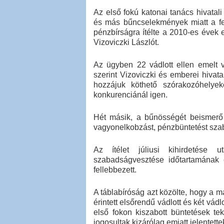
Az első fokú katonai tanács hivatali
és más bűncselekmények miatt a feg
pénzbírságra ítélte a 2010-es évek e
Vizoviczki Lászlót.
Az ügyben 22 vádlott ellen emelt
szerint Vizoviczki és emberei hivat
hozzájuk köthető szórakozóhelyek
konkurenciánál igen.
Hét másik, a bűnösségét beismerő v
vagyonelkobzást, pénzbüntetést szab
Az ítélet júliusi kihirdetése
szabadságvesztése időtartamának e
fellebbezett.
A táblabíróság azt közölte, hogy a m
érintett elsőrendű vádlott és két vád
első fokon kiszabott büntetések teki
jogosultak kizárólag emiatt jelentette