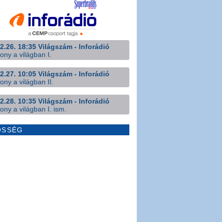
2.26. 18:35 Világszám - Inforádió
ony a világban I.
2.27. 10:05 Világszám - Inforádió
ony a világban II.
2.28. 10:35 Világszám - Inforádió
ony a világban I. ism.
ÖSSÉG