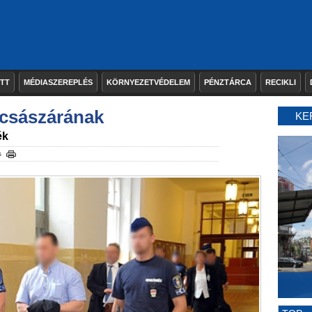
ETT
MÉDIASZEREPLÉS
KÖRNYEZETVÉDELEM
PÉNZTÁRCA
RECIKLI
a császárának
KE
ék
s