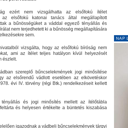
óság ezért nem vizsgálhatta az elsőfokú ítélet
 az elsőfokú katonai tanács által megállapított
ottak a bűnösségüket a váddal egyező tényállás és
bírálat nem terjedhetett ki a bűnösség megállapítására
delkezésekre sem.
NAP 
 hivatalból vizsgálta, hogy az elsőfokú bíróság nem
kat, ami az ítélet teljes hatályon kívül helyezését
észlelt.
 vádban szereplő bűncselekmények jogi minősítése
ogy az elsőrendű vádlott esetében az elkövetéskor
8. évi IV. törvény (régi Btk.) rendelkezéseit kellett
ényállás és jogi minősítés mellett az ítélőtábla
feltárta és helyesen értékelte a büntetés kiszabása
gfelelően igazodnak a vádbeli bűncselekmények tárgyi