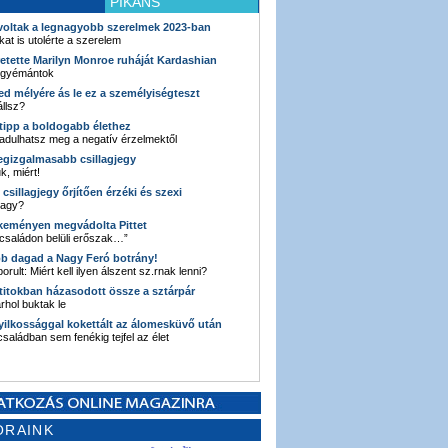
PIKÁNS
 voltak a legnagyobb szerelmek 2023-ban
kat is utolérte a szerelem
retette Marilyn Monroe ruháját Kardashian
 gyémántok
ked mélyére ás le ez a személyiségteszt
llsz?
i tipp a boldogabb élethez
adulhatsz meg a negatív érzelmektől
legizgalmasabb csillagjegy
k, miért!
3 csillagjegy őrjítően érzéki és szexi
vagy?
e keményen megvádolta Pittet
 családon belüli erőszak…”
bb dagad a Nagy Feró botrány!
orult: Miért kell ilyen álszent sz.rnak lenni?
 titokban házasodott össze a sztárpár
hol buktak le
yilkossággal kokettált az álomesküvő után
 családban sem fenékig tejfel az élet
ORAINK