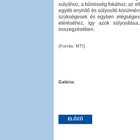
súlyához, a bűnösség fokához, az e
egyéb enyhítő és súlyosító körülmény
szükségesek és egyben elégségese
eléréséhez, így azok súlyosítása
összegzésében.
(Forrás: MTI)
Galéria:
ELŐZŐ