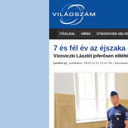
FŐOLDAL
HÍREK
ÚTIKÖNYVEK HELY
7 és fél év az éjszak
Vizoviczki Lászlót joferősen elítélt
[seifert.p]
publikálva: 2020-12-21 22:47:00 |
Nyomtatá