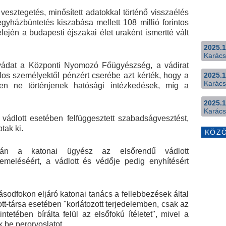
 vesztegetés, minősített adatokkal történő visszaélés
yházbüntetés kiszabása mellett 108 millió forintos
lején a budapesti éjszakai élet uraként ismertté vált
2025.1
Karács
 vádat a Központi Nyomozó Főügyészség, a vádirat
alos személyektől pénzért cserébe azt kérték, hogy a
2025.1
Karács
en ne történjenek hatósági intézkedések, míg a
2025.1
Karács
ádlott esetében felfüggesztett szabadságvesztést,
tak ki.
KÖZ
 után a katonai ügyész az elsőrendű vádlott
meléséért, a vádlott és védője pedig enyhítésért
ásodfokon eljáró katonai tanács a fellebbezések által
lott-társa esetében "korlátozott terjedelemben, csak az
ntetében bírálta felül az elsőfokú ítéletet", mivel a
k be perorvoslatot.