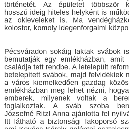
történetét. Az épületet többször kel
hosszú ideig hiteles helyként is működöt
az okleveleket is. Ma vendégházk
kolostor, komoly idegenforgalmi közpon
Pécsváradon sokáig laktak svábok is,
bemutatják egy emlékházban, amit 
családja tett rendbe. A letelepült ref
betelepített svábok, majd felvidékiek 
a város kiemelkedően gazdag közöss
emlékházban meg lehet nézni, hogya
emberek, milyenek voltak a beren
foglalkoztak. A sváb szoba bere
Józsefné Ritzl Anna ajánlotta fel nyil
Itt látható a biztonsági fakoporsó sz