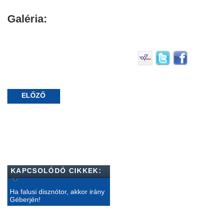
Galéria:
ELŐZŐ
KAPCSOLÓDÓ CIKKEK:
Ha falusi disznótor, akkor irány
Géberjén!