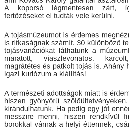
ami Kovács Károly galántai asztalosm
A koporsó légmentesen zárt, í
fertőzéseket el tudták vele kerülni.
A tojásmúzeumot is érdemes megnézn
is ritkaságnak számít. 30 különböző te
tojásvariációkat láthatunk a múzeumb
maratott, viaszlevonatos, karcolt
magrátétes és patkolt tojás is. Ahány 
igazi kuriózum a kiállítás!
A természeti adottságok miatt is érdem
hiszen gyönyörű szőlőültetvényeken
kirándulhatunk. Ha pedig egy jót enné
messzire menni, hiszen rendkívül f
borokkal várnak a helyi éttermek, csá