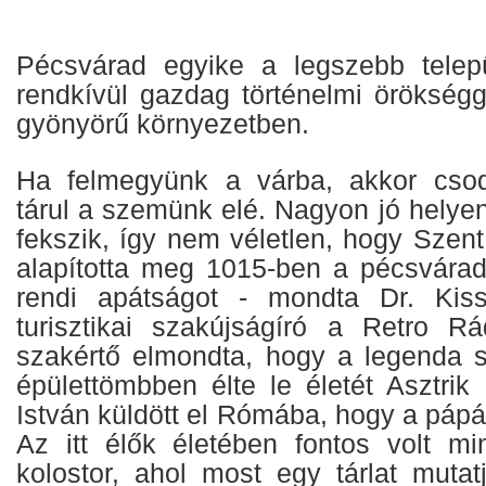
Pécsvárad egyike a legszebb telepü
rendkívül gazdag történelmi örökségg
gyönyörű környezetben.
Ha felmegyünk a várba, akkor cso
tárul a szemünk elé. Nagyon jó helye
fekszik, így nem véletlen, hogy Szent I
alapította meg 1015-ben a pécsvára
rendi apátságot - mondta Dr. Kis
turisztikai szakújságíró a Retro R
szakértő elmondta, hogy a legenda s
épülettömbben élte le életét Asztrik
István küldött el Rómába, hogy a pápát
Az itt élők életében fontos volt m
kolostor, ahol most egy tárlat muta