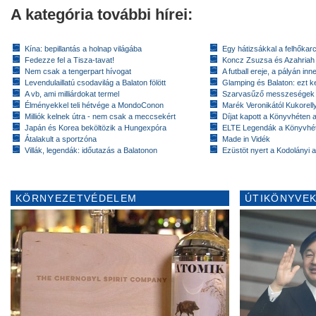
A kategória további hírei:
Kína: bepillantás a holnap világába
Egy hátizsákkal a felhőkarc
Fedezze fel a Tisza-tavat!
Koncz Zsuzsa és Azahriah
Nem csak a tengerpart hívogat
A futball ereje, a pályán inn
Levendulaillatú csodavilág a Balaton fölött
Glamping és Balaton: ezt ke
A vb, ami milliárdokat termel
Szarvasűző messzeségek
Élményekkel teli hétvége a MondoConon
Marék Veronikától Kukorell
Milliók kelnek útra - nem csak a meccsekért
Díjat kapott a Könyvhéten
Japán és Korea beköltözik a Hungexpóra
ELTE Legendák a Könyvhé
Átalakult a sportzóna
Made in Vidék
Villák, legendák: időutazás a Balatonon
Ezüstöt nyert a Kodolányi
KÖRNYEZETVÉDELEM
ÚTIKÖNYVEK