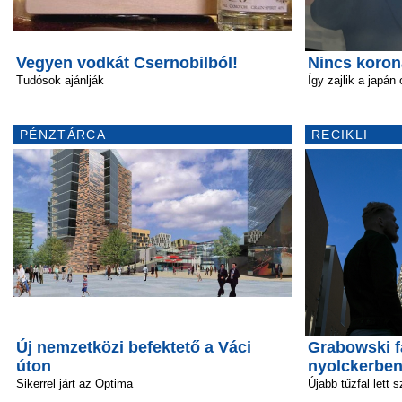
Vegyen vodkát Csernobilból!
Nincs koron
Tudósok ajánlják
Így zajlik a japán
PÉNZTÁRCA
RECIKLI
Új nemzetközi befektető a Váci
Grabowski f
úton
nyolckerbe
Sikerrel járt az Optima
Újabb tűzfal lett 