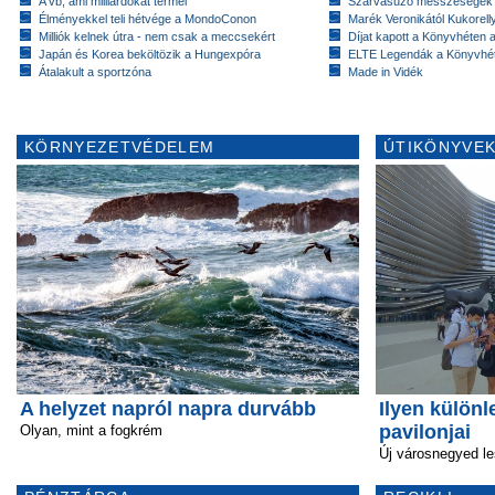
A vb, ami milliárdokat termel
Szarvasűző messzeségek
Élményekkel teli hétvége a MondoConon
Marék Veronikától Kukorell
Milliók kelnek útra - nem csak a meccsekért
Díjat kapott a Könyvhéten
Japán és Korea beköltözik a Hungexpóra
ELTE Legendák a Könyvhé
Átalakult a sportzóna
Made in Vidék
KÖRNYEZETVÉDELEM
ÚTIKÖNYVEK
A helyzet napról napra durvább
Ilyen külön
pavilonjai
Olyan, mint a fogkrém
Új városnegyed le