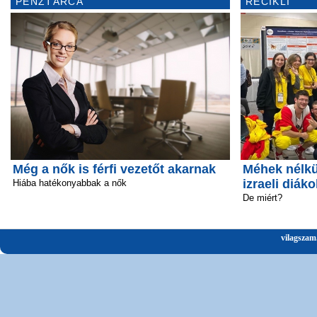
PÉNZTÁRCA
RECIKLI
Még a nők is férfi vezetőt akarnak
Méhek nélkü
izraeli diáko
Hiába hatékonyabbak a nők
De miért?
vilagszam