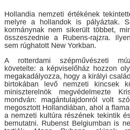
Hollandia nemzeti értékének tekintet
melyre a hollandok is pályáztak. 
kormánynak nem sikerült többet, mint
összeszednie a Rubens-rajzra. Ily
sem rúghatott New Yorkban.
A rotterdami szépművészeti múz
követelte: a képviselőház hozzon oly
megakadályozza, hogy a királyi család
birtokában levő nemzeti kincsek k
miniszterelnök megvédelmezte Kris
mondván: magántulajdonról volt sz
megosztott Hollandiában, ahol a flam
a nemzeti kultúra részének tekintik é
bemutatni. Rubenst Belgiumban is n