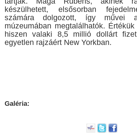
tartják. Maga Rubens, akinek r
készülhetett, elsősorban fejedel
számára dolgozott, így művei 
múzeumában megtalálhatók. Értékük
hiszen valaki 8,5 millió dollárt fiz
egyetlen rajzáért New Yorkban.
Galéria: