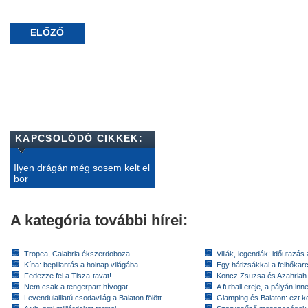
ELŐZŐ
KAPCSOLÓDÓ CIKKEK:
Ilyen drágán még sosem kelt el
bor
A kategória további hírei:
Tropea, Calabria ékszerdoboza
Villák, legendák: időutazás
Kína: bepillantás a holnap világába
Egy hátizsákkal a felhőkarc
Fedezze fel a Tisza-tavat!
Koncz Zsuzsa és Azahriah
Nem csak a tengerpart hívogat
A futball ereje, a pályán inn
Levendulaillatú csodavilág a Balaton fölött
Glamping és Balaton: ezt ke