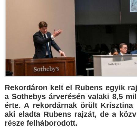
Rekordáron kelt el Rubens egyik ra
a Sothebys árverésén valaki 8,5 milli
érte. A rekordárnak örült Krisztina 
aki eladta Rubens rajzát, de a köz
része felháborodott.