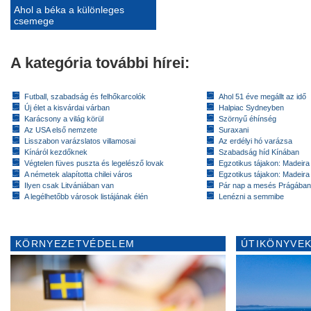
Ahol a béka a különleges
csemege
A kategória további hírei:
Futball, szabadság és felhőkarcolók
Ahol 51 éve megállt az idő
Új élet a kisvárdai várban
Halpiac Sydneyben
Karácsony a világ körül
Szörnyű éhínség
Az USA első nemzete
Suraxani
Lisszabon varázslatos villamosai
Az erdélyi hó varázsa
Kínáról kezdőknek
Szabadság híd Kínában
Végtelen füves puszta és legelésző lovak
Egzotikus tájakon: Madeira 
A németek alapította chilei város
Egzotikus tájakon: Madeira 
Ilyen csak Litvániában van
Pár nap a mesés Prágában
A legélhetőbb városok listájának élén
Lenézni a semmibe
KÖRNYEZETVÉDELEM
ÚTIKÖNYVEK