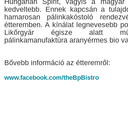
Hungarian Spirit, vagyis a magyar 
kedveltebb. Ennek kapcsán a tulajd
hamarosan pálinkakóstoló rendezv
étteremben. A kínálat legnevesebb po
Likőrgyár égisze alatt m
pálinkamanufaktúra aranyérmes bio va
Bővebb információ az étteremről:
www.facebook.com/theBpBistro