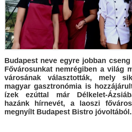
Budapest neve egyre jobban cseng s
Fővárosunkat nemrégiben a világ 
városának választották, mely si
magyar gasztronómia is hozzájárul
ízek ezúttal már Délkelet-Ázsiáb
hazánk hírnevét, a laoszi főváro
megnyílt Budapest Bistro jóvoltából.