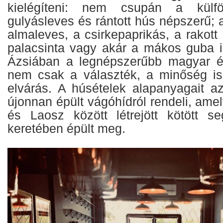
kielégíteni: nem csupán a külfö
gulyásleves és rántott hús népszerű; a
almaleves, a csirkepaprikás, a rakott
palacsinta vagy akár a mákos guba i
Ázsiában a legnépszerűbb magyar é
nem csak a választék, a minőség is
elvárás. A húsételek alapanyagait az
újonnan épült vágóhídról rendeli, am
és Laosz között létrejött kötött se
keretében épült meg.