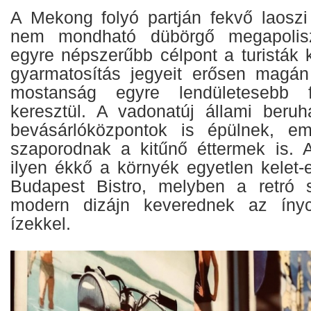
A Mekong folyó partján fekvő laoszi 
nem mondható dübörgő megapolis
egyre népszerűbb célpont a turisták 
gyarmatosítás jegyeit erősen magán
mostanság egyre lendületesebb 
keresztül. A vadonatúj állami beruh
bevásárlóközpontok is épülnek, e
szaporodnak a kitűnő éttermek is. 
ilyen ékkő a környék egyetlen kelet-
Budapest Bistro, melyben a retró s
modern dizájn keverednek az ínyc
ízekkel.