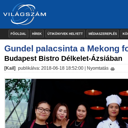
FŐOLDAL
HÍREK
ÚTIKÖNYVEK HELYETT
MÉDIASZEREPLÉS
KÖ
Gundel palacsinta a Mekong fo
Budapest Bistro Délkelet-Ázsiában
[Kail]
publikálva: 2018-06-18 18:52:00 |
Nyomtatás