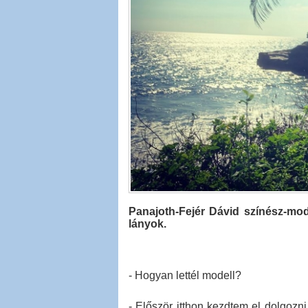
Panajoth-Fejér Dávid színész-mod
lányok.
- Hogyan lettél modell?
- Először itthon kezdtem el dolgoz