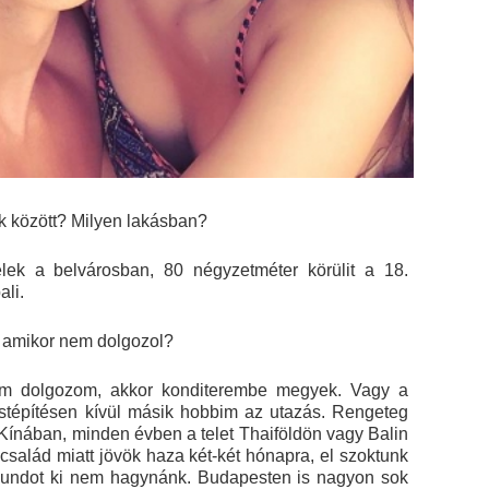
ek között? Milyen lakásban?
lek a belvárosban, 80 négyzetméter körülit a 18.
ali.
z, amikor nem dolgozol?
em dolgozom, akkor konditerembe megyek. Vagy a
estépítésen kívül másik hobbim az utazás. Rengeteg
 Kínában, minden évben a telet Thaiföldön vagy Balin
család miatt jövök haza két-két hónapra, el szoktunk
Soundot ki nem hagynánk. Budapesten is nagyon sok