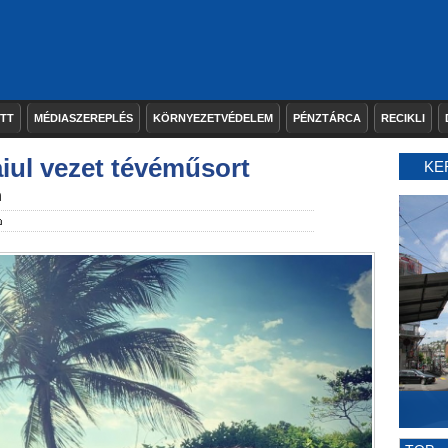
ETT
MÉDIASZEREPLÉS
KÖRNYEZETVÉDELEM
PÉNZTÁRCA
RECIKLI
iul vezet tévéműsort
KE
n