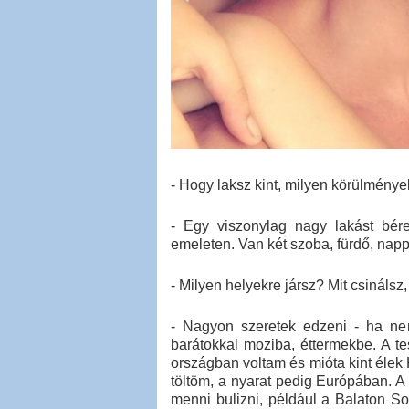
- Hogy laksz kint, milyen körülmény
- Egy viszonylag nagy lakást bére
emeleten. Van két szoba, fürdő, napp
- Milyen helyekre jársz? Mit csináls
- Nagyon szeretek edzeni - ha n
barátokkal moziba, éttermekbe. A t
országban voltam és mióta kint élek
töltöm, a nyarat pedig Európában. A 
menni bulizni, például a Balaton 