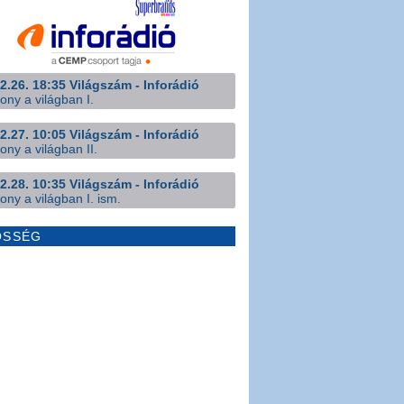
2.26. 18:35 Világszám - Inforádió
ony a világban I.
2.27. 10:05 Világszám - Inforádió
ony a világban II.
2.28. 10:35 Világszám - Inforádió
ony a világban I. ism.
ÖSSÉG