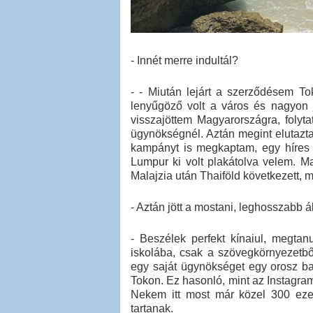
- Innét merre indultál?
- - Miután lejárt a szerződésem T
lenyűgöző volt a város és nagyon 
visszajöttem Magyarországra, foly
ügynökségnél. Aztán megint elutazt
kampányt is megkaptam, egy híres 
Lumpur ki volt plakátolva velem. M
Malajzia után Thaiföld következett, 
- Aztán jött a mostani, leghosszabb 
- Beszélek perfekt kínaiul, megta
iskolába, csak a szövegkörnyezetből 
egy saját ügynökséget egy orosz ba
Tokon. Ez hasonló, mint az Instagram
Nekem itt most már közel 300 ezer
tartanak.