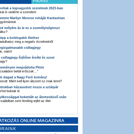
PIKÁNS
 voltak a legnagyobb szerelmek 2023-ban
kat is utolérte a szerelem
retette Marilyn Monroe ruháját Kardashian
 gyémántok
ked mélyére ás le ez a személyiségteszt
llsz?
i tipp a boldogabb élethez
adulhatsz meg a negatív érzelmektől
legizgalmasabb csillagjegy
k, miért!
3 csillagjegy őrjítően érzéki és szexi
vagy?
e keményen megvádolta Pittet
 családon belüli erőszak…”
bb dagad a Nagy Feró botrány!
orult: Miért kell ilyen álszent sz.rnak lenni?
 titokban házasodott össze a sztárpár
hol buktak le
yilkossággal kokettált az álomesküvő után
 családban sem fenékig tejfel az élet
ORAINK