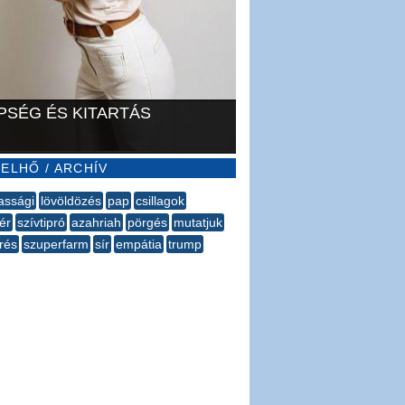
PSÉG ÉS KITARTÁS
ELHŐ / ARCHÍV
assági
lövöldözés
pap
csillagok
ér
szívtipró
azahriah
pörgés
mutatjuk
rés
szuperfarm
sír
empátia
trump