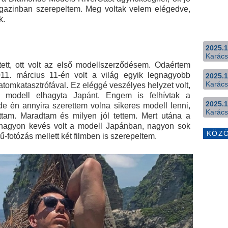
azinban szerepeltem. Meg voltak velem elégedve,
k.
2025.1
Karács
ett, ott volt az első modellszerződésem. Odaértem
11. március 11-én volt a világ egyik legnagyobb
2025.1
Karács
atomkatasztrófával. Ez eléggé veszélyes helyzet volt,
 modell elhagyta Japánt. Engem is felhívtak a
2025.1
de én annyira szerettem volna sikeres modell lenni,
Karács
tam. Maradtam és milyen jól tettem. Mert utána a
l nagyon kevés volt a modell Japánban, nagyon sok
KÖZ
fotózás mellett két filmben is szerepeltem.