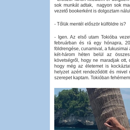
sok munkát adtak, nagyon sok mag
vezető bookerként is dolgoztam nálu
- Tőlük mentél először külföldre is?
- Igen. Az első utam Tokióba vezet
februárban és rá egy hónapra, 20
földrengése, cunamival, a fukusimai 
két-három héten belül az összes
követségről, hogy ne maradjak ott, 
hogy még az életemet is kockáztat
helyzet azért rendeződött és mive
szerepet kaptam. Tokióban fehérnemű-