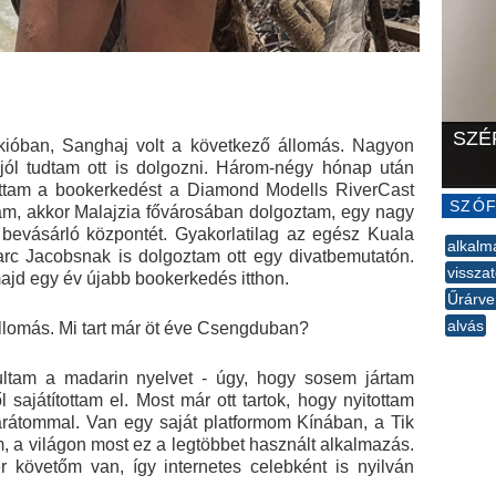
SZÉ
okióban, Sanghaj volt a következő állomás. Nagyon
jól tudtam ott is dolgozni. Három-négy hónap után
tattam a bookerkedést a Diamond Modells RiverCast
SZÓF
am, akkor Malajzia fővárosában dolgoztam, egy nagy
bevásárló központét. Gyakorlatilag az egész Kuala
alkalm
arc Jacobsnak is dolgoztam ott egy divatbemutatón.
visszat
majd egy év újabb bookerkedés itthon.
Űrárve
alvás
állomás. Mi tart már öt éve Csengduban?
--
nultam a madarin nyelvet - úgy, hogy sosem jártam
sajátítottam el. Most már ott tartok, hogy nyitottam
rátommal. Van egy saját platformom Kínában, a Tik
, a világon most ez a legtöbbet használt alkalmazás.
 követőm van, így internetes celebként is nyilván