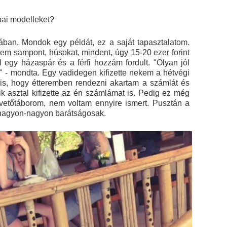
pai modelleket?
ában. Mondok egy példát, ez a saját tapasztalatom.
em sampont, húsokat, mindent, úgy 15-20 ezer forint
 egy házaspár és a férfi hozzám fordult. "Olyan jól
d" - mondta. Egy vadidegen kifizette nekem a hétvégi
z is, hogy étteremben rendezni akartam a számlát és
k asztal kifizette az én számlámat is. Pedig ez még
vetőtáborom, nem voltam ennyire ismert. Pusztán a
s nagyon-nagyon barátságosak.