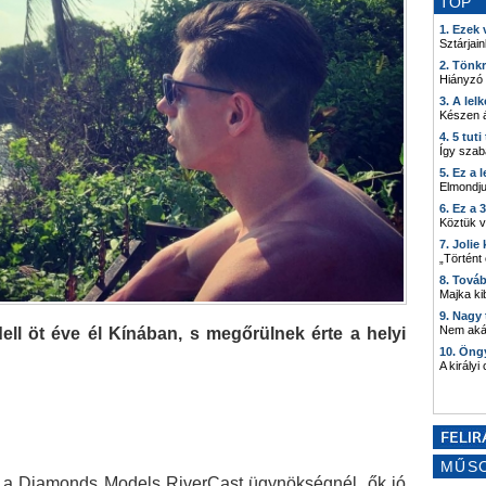
TOP
1. Ezek
Sztárjain
2. Tönk
Hiányzó
3. A lel
Készen á
4. 5 tut
Így szab
5. Ez a 
Elmondju
6. Ez a 
Köztük 
7. Joli
„Történt
8. Tová
Majka kib
9. Nagy
Nem akár
ell öt éve él Kínában, s megőrülnek érte a helyi
10. Öng
A királyi
MŰS
ni a Diamonds Models RiverCast ügynökségnél, ők jó