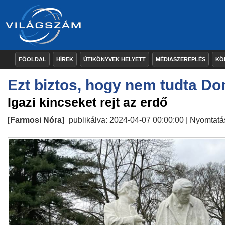
FŐOLDAL
HÍREK
ÚTIKÖNYVEK HELYETT
MÉDIASZEREPLÉS
KÖ
Ezt biztos, hogy nem tudta Do
Igazi kincseket rejt az erdő
[Farmosi Nóra]
publikálva: 2024-04-07 00:00:00 |
Nyomtatá