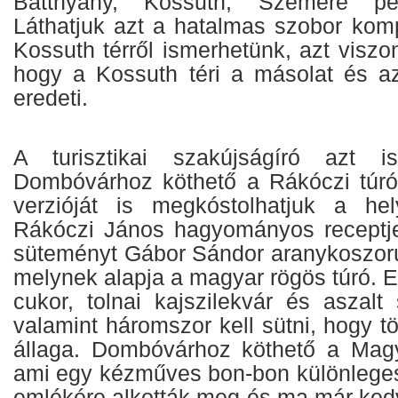
Batthyány, Kossuth, Szemere ped
Láthatjuk azt a hatalmas szobor komp
Kossuth térről ismerhetünk, azt viszo
hogy a Kossuth téri a másolat és a
eredeti.
A turisztikai szakújságíró azt i
Dombóvárhoz köthető a Rákóczi túró
verzióját is megkóstolhatjuk a hel
Rákóczi János hagyományos receptje 
süteményt Gábor Sándor aranykoszor
melynek alapja a magyar rögös túró. Eme
cukor, tolnai kajszilekvár és aszalt
valamint háromszor kell sütni, hogy t
állaga. Dombóvárhoz köthető a Magy
ami egy kézműves bon-bon különleges
emlékére alkották meg és ma már kedv