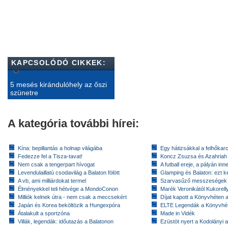
KAPCSOLÓDÓ CIKKEK:
5 mesés kirándulóhely az őszi
szünetre
A kategória további hírei:
Kína: bepillantás a holnap világába
Egy hátizsákkal a felhőkarc
Fedezze fel a Tisza-tavat!
Koncz Zsuzsa és Azahriah
Nem csak a tengerpart hívogat
A futball ereje, a pályán inn
Levendulaillatú csodavilág a Balaton fölött
Glamping és Balaton: ezt ke
A vb, ami milliárdokat termel
Szarvasűző messzeségek
Élményekkel teli hétvége a MondoConon
Marék Veronikától Kukorell
Milliók kelnek útra - nem csak a meccsekért
Díjat kapott a Könyvhéten
Japán és Korea beköltözik a Hungexpóra
ELTE Legendák a Könyvhé
Átalakult a sportzóna
Made in Vidék
Villák, legendák: időutazás a Balatonon
Ezüstöt nyert a Kodolányi