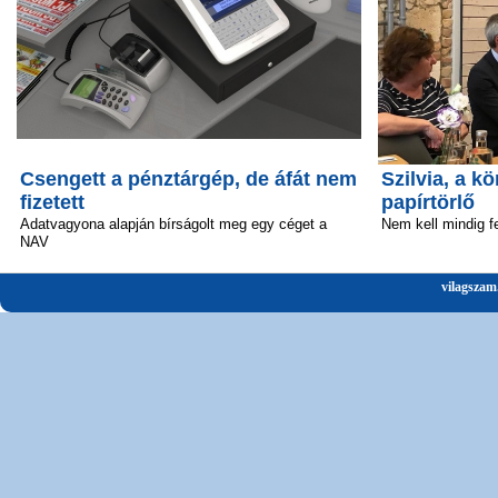
Csengett a pénztárgép, de áfát nem
Szilvia, a 
fizetett
papírtörlő
Adatvagyona alapján bírságolt meg egy céget a
Nem kell mindig fe
NAV
vilagszam