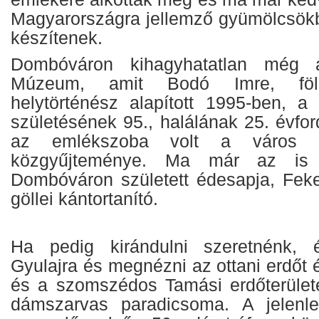
Magyarországra jellemző gyümölcsök
készítenek.
Dombóváron kihagyhatatlan még 
Múzeum, amit Bodó Imre, föld
helytörténész alapított 1995-ben, 
születésének 95., halálának 25. évfor
az emlékszoba volt a város el
közgyűjteménye. Ma már az is k
Dombóváron született édesapja, Fek
göllei kántortanító.
Ha pedig kirándulni szeretnénk, 
Gyulajra és megnézni az ottani erdőt 
és a szomszédos Tamási erdőterület
dámszarvas paradicsoma. A jelenleg