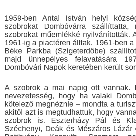
1959-ben Antal István helyi közsé
szobrokat Dombóvárra szállíttatta,
szobrokat műemlékké nyilvánították. 
1961-ig a piactéren álltak, 1961-ben a
Béke Parkba (Szigeterdőbe) szállított
majd ünnepélyes felavatására 1
Dombóvári Napok keretében került sor
A szobrok a mai napig ott vannak.
nevezetesség, hogy ha valaki Domb
kötelező megnéznie – mondta a turiszt
akitől azt is megtudhattuk, hogy vann
szobrok is. Eszterházy Pál és Kl
Széchenyi, Deák és Mészáros Lázár e