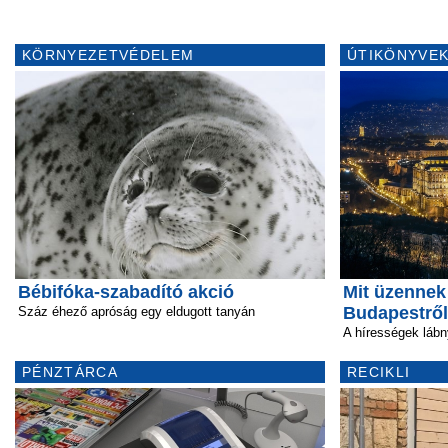
KÖRNYEZETVÉDELEM
ÚTIKÖNYVEK
Bébifóka-szabadító akció
Mit üzennek 
Budapestrő
Száz éhező apróság egy eldugott tanyán
A hírességek láb
PÉNZTÁRCA
RECIKLI