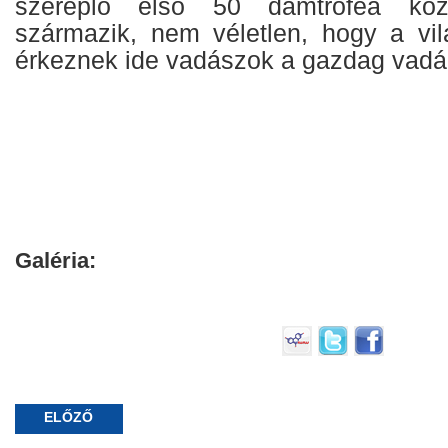
szereplő első 50 dámtrófea köz
származik, nem véletlen, hogy a vil
érkeznek ide vadászok a gazdag vadál
Galéria:
ELŐZŐ