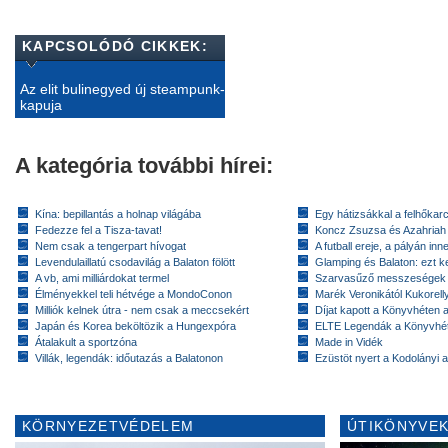
KAPCSOLÓDÓ CIKKEK:
Az elit bulinegyed új steampunk-
kapuja
A kategória további hírei:
Kína: bepillantás a holnap világába
Egy hátizsákkal a felhőkarc
Fedezze fel a Tisza-tavat!
Koncz Zsuzsa és Azahriah
Nem csak a tengerpart hívogat
A futball ereje, a pályán inn
Levendulaillatú csodavilág a Balaton fölött
Glamping és Balaton: ezt ke
A vb, ami milliárdokat termel
Szarvasűző messzeségek
Élményekkel teli hétvége a MondoConon
Marék Veronikától Kukorell
Milliók kelnek útra - nem csak a meccsekért
Díjat kapott a Könyvhéten
Japán és Korea beköltözik a Hungexpóra
ELTE Legendák a Könyvhé
Átalakult a sportzóna
Made in Vidék
Villák, legendák: időutazás a Balatonon
Ezüstöt nyert a Kodolányi
KÖRNYEZETVÉDELEM
ÚTIKÖNYVEK