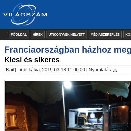
FŐOLDAL
HÍREK
ÚTIKÖNYVEK HELYETT
MÉDIASZEREPLÉS
KÖ
Franciaországban házhoz me
Kicsi és sikeres
[Kail]
publikálva: 2019-03-18 11:00:00 |
Nyomtatás