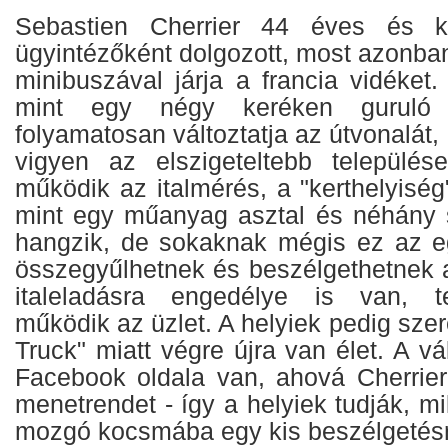
Sebastien Cherrier 44 éves és ko
ügyintézőként dolgozott, most azonba
minibuszával járja a francia vidéket
mint egy négy keréken guruló
folyamatosan változtatja az útvonalát,
vigyen az elszigeteltebb település
működik az italmérés, a "kerthelyisé
mint egy műanyag asztal és néhány 
hangzik, de sokaknak mégis ez az eg
összegyűlhetnek és beszélgethetnek a
italeladásra engedélye is van, te
működik az üzlet. A helyiek pedig szer
Truck" miatt végre újra van élet. A vá
Facebook oldala van, ahová Cherrier 
menetrendet - így a helyiek tudják, m
mozgó kocsmába egy kis beszélgetés