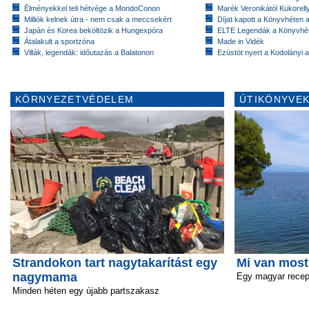
Élményekkel teli hétvége a MondoConon
Marék Veronikától Kukorell
Milliók kelnek útra - nem csak a meccsekért
Díjat kapott a Könyvhéten
Japán és Korea beköltözik a Hungexpóra
ELTE Legendák a Könyvhé
Átalakult a sportzóna
Made in Vidék
Villák, legendák: időutazás a Balatonon
Ezüstöt nyert a Kodolányi
KÖRNYEZETVÉDELEM
ÚTIKÖNYVEK
Strandokon tart nagytakarítást egy
Mi van most
nagymama
Egy magyar recep
Minden héten egy újabb partszakasz