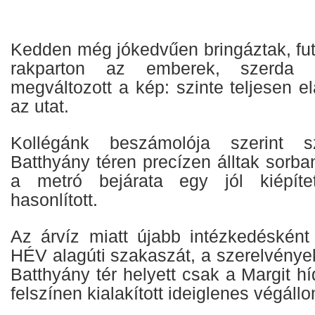
Kedden még jókedvűen bringáztak, fut
rakparton az emberek, szerda r
megváltozott a kép: szinte teljesen e
az utat.
Kollégánk beszámolója szerint 
Batthyány téren precízen álltak sorb
a metró bejárata egy jól kiépíte
hasonlított.
Az árvíz miatt újabb intézkedésként
HÉV alagúti szakaszát, a szerelvénye
Batthyány tér helyett csak a Margit hí
felszínen kialakított ideiglenes végáll