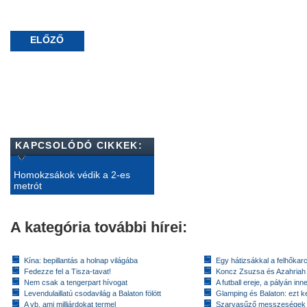
ELŐZŐ
KAPCSOLÓDÓ CIKKEK:
Homokzsákok védik a 2-es
metrót
A kategória további hírei:
Kína: bepillantás a holnap világába
Egy hátizsákkal a felhőkarc
Fedezze fel a Tisza-tavat!
Koncz Zsuzsa és Azahriah
Nem csak a tengerpart hívogat
A futball ereje, a pályán inn
Levendulaillatú csodavilág a Balaton fölött
Glamping és Balaton: ezt ke
A vb, ami milliárdokat termel
Szarvasűző messzeségek