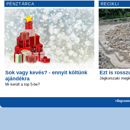
PÉNZTÁRCA
RECIKLI
Sok vagy kevés? - ennyit költünk
Ezt is rossz
ajándékra
Jégkorszaki megl
Mi került a top 5-be?
vilagszam