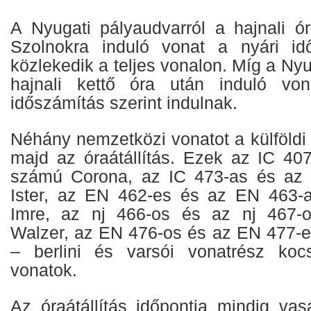
A Nyugati pályaudvarról a hajnali 
Szolnokra induló vonat a nyári idő
közlekedik a teljes vonalon. Míg a Nyu
hajnali kettő óra után induló vo
időszámítás szerint indulnak.
Néhány nemzetközi vonatot a külföldi
majd az óraátállítás. Ezek az IC 40
számú Corona, az IC 473-as és az
Ister, az EN 462-es és az EN 463
Imre, az nj 466-os és az nj 467-
Walzer, az EN 476-os és az EN 477-
– berlini és varsói vonatrész kocs
vonatok.
Az óraátállítás időpontja mindig vas