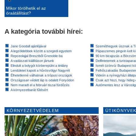
Mikor törölhetik el az
óraátállítást?
A kategória további hírei:
Jane Goodall ajánlójával
Szeméthegyek úsznak a T
A legzöldebbek között a szegedi egyetem
Pápaszemes pingvin kelt k
Repceolajjal Bresztből Grenoble-ba
90 km bicajozás a Börzsö
A vadászati kiállításon jártunk
Delfintetemek a turistapar
Elindult a bolygót körberepülni a tinilány
Ismét özönvíz Budapest k
Lendületet kapott a hűvösvölgyi Nagyrét
Felhőszakadás Budapeste
Élhetetlenné válhatnak a trópusi országok
Videón a nyíregyházi állatp
Országosan védett láp is odalett Fonyódon
Csak azt hiszi, hogy hideg 
Nem maradt el a februári tiszai fürdőzés
Autómentes lesz a Városlig
A környezetbarát fűtésért
KÖRNYEZETVÉDELEM
ÚTIKÖNYVEK