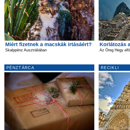
Miért fizetnek a macskák irtásáért?
Korlátozás 
Skalppénz Ausztráliában
Az Öreg Hegy elfá
PÉNZTÁRCA
RECIKLI