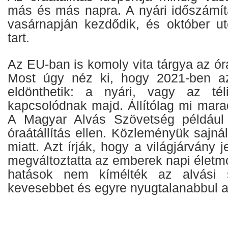
más és más napra. A nyári időszámít
vasárnapján kezdődik, és október ut
tart.
Az EU-ban is komoly vita tárgya az óra
Most úgy néz ki, hogy 2021-ben a
eldönthetik: a nyári, vagy az tél
kapcsolódnak majd. Állítólag mi mara
A Magyar Alvás Szövetség például
óraátállítás ellen. Közleményük sajná
miatt. Azt írják, hogy a világjárvány 
megváltoztatta az emberek napi életmó
hatások nem kímélték az alvási 
kevesebbet és egyre nyugtalanabbul a