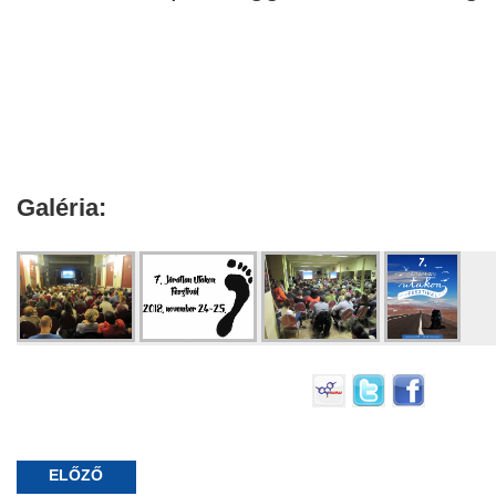
Galéria:
ELŐZŐ