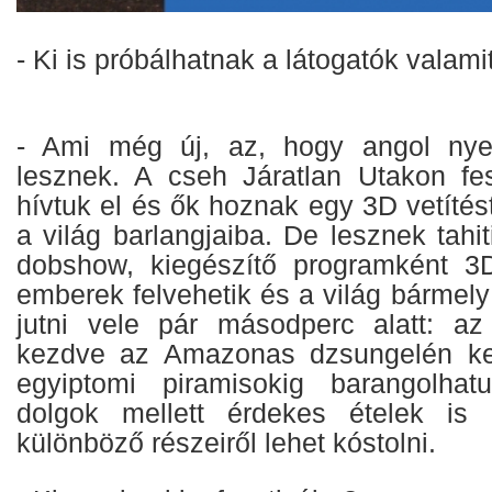
- Ki is próbálhatnak a látogatók valami
- Ami még új, az, hogy angol nye
lesznek. A cseh Járatlan Utakon fesz
hívtuk el és ők hoznak egy 3D vetítést
a világ barlangjaiba. De lesznek tahit
dobshow, kiegészítő programként 3D
emberek felvehetik és a világ bármely
jutni vele pár másodperc alatt: az 
kezdve az Amazonas dzsungelén ke
egyiptomi piramisokig barangolha
dolgok mellett érdekes ételek is 
különböző részeiről lehet kóstolni.