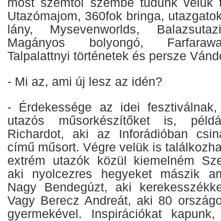
most szemtől szembe tudunk velük tal
Utazómajom, 360fok bringa, utazgatok
lány, Mysevenworlds, Balazsutazik
Magányos bolyongó, Farfaraway,
Talpalattnyi történetek és persze Vánd
- Mi az, ami új lesz az idén?
- Érdekessége az idei fesztiválnak
utazós műsorkészítőket is, péld
Richardot, aki az Inforádióban csi
című műsort. Végre velük is találkozha
extrém utazók közül kiemelném Sze
aki nyolcezres hegyeket mászik am
Nagy Bendegúzt, aki kerekesszékkel
Vagy Berecz Andreát, aki 80 országo
gyermekével. Inspirációkat kapunk,