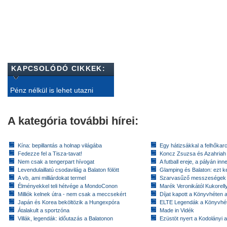
KAPCSOLÓDÓ CIKKEK:
Pénz nélkül is lehet utazni
A kategória további hírei:
Kína: bepillantás a holnap világába
Egy hátizsákkal a felhőkarc
Fedezze fel a Tisza-tavat!
Koncz Zsuzsa és Azahriah
Nem csak a tengerpart hívogat
A futball ereje, a pályán inn
Levendulaillatú csodavilág a Balaton fölött
Glamping és Balaton: ezt ke
A vb, ami milliárdokat termel
Szarvasűző messzeségek
Élményekkel teli hétvége a MondoConon
Marék Veronikától Kukorell
Milliók kelnek útra - nem csak a meccsekért
Díjat kapott a Könyvhéten
Japán és Korea beköltözik a Hungexpóra
ELTE Legendák a Könyvhé
Átalakult a sportzóna
Made in Vidék
Villák, legendák: időutazás a Balatonon
Ezüstöt nyert a Kodolányi