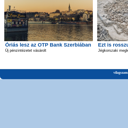
Óriás lesz az OTP Bank Szerbiában
Ezt is rossz
Új pénzintézetet vásárolt
Jégkorszaki megl
vilagszam