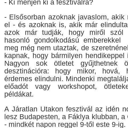
- Ki menjen ki a fesztiválra?
- Elsősorban azoknak javaslom, akik
el - és azoknak is, akik már elindulta
azok már tudják, hogy miről szól
hasonló gondolkodású emberekkel t
meg még nem utaztak, de szeretnének,
kapnak, hogy bármilyen hendikeppel is
Nagyon sok ötletet gyűjthetnek ö
desztinációra: hogy mikor, hová,
érdemes elindulni. Mindenki megtalálj
előadót vagy workshopot, ötleteke
példákat.
A Járatlan Utakon fesztivál az idén 
lesz Budapesten, a Fáklya klubban, a
- mindkét napon reggel 9-től este 9-ig.