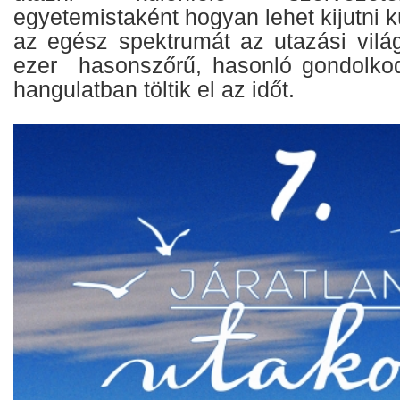
egyetemistaként hogyan lehet kijutni kü
az egész spektrumát az utazási vilá
ezer hasonszőrű, hasonló gondolko
hangulatban töltik el az időt.