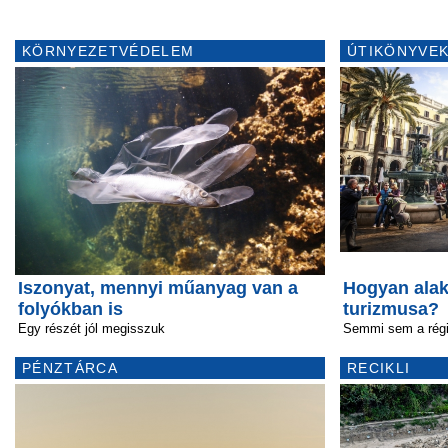
KÖRNYEZETVÉDELEM
ÚTIKÖNYVEK
Iszonyat, mennyi műanyag van a
Hogyan alak
folyókban is
turizmusa?
Egy részét jól megisszuk
Semmi sem a rég
PÉNZTÁRCA
RECIKLI