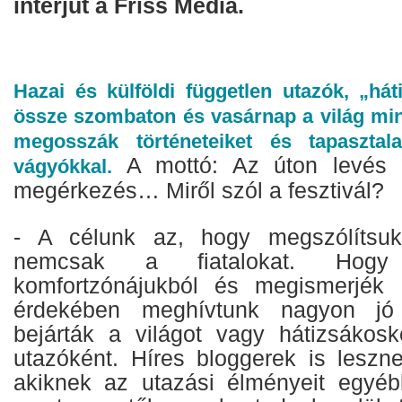
interjút a Friss Média.
Hazai és külföldi független utazók, „há
össze szombaton és vasárnap a világ mi
megosszák történeteiket és tapasztal
A mottó: Az úton levés
vágyókkal.
megérkezés… Miről szól a fesztivál?
- A célunk az, hogy megszólítsuk
nemcsak a fiatalokat. Hogy
komfortzónájukból és megismerjék 
érdekében meghívtunk nagyon jó 
bejárták a világot vagy hátizsákos
utazóként. Híres bloggerek is leszn
akiknek az utazási élményeit egyéb