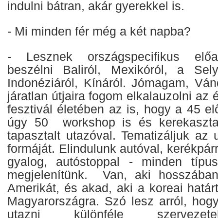
indulni bátran, akár gyerekkel is.
- Mi minden fér még a két napba?
- Lesznek országspecifikus előa
beszélni Baliról, Mexikóról, a Selye
Indonéziáról, Kínáról. Jómagam, Ván
járatlan útjaira fogom elkalauzolni az
fesztivál életében az is, hogy a 45 el
úgy 50 workshop is és kerekasztal
tapasztalt utazóval. Tematizáljuk az
formáját. Elindulunk autóval, kerékpárra
gyalog, autóstoppal - minden típu
megjelenítünk. Van, aki hosszában 
Amerikát, és akad, aki a koreai határt
Magyarországra. Szó lesz arról, hog
utazni különféle szervezete