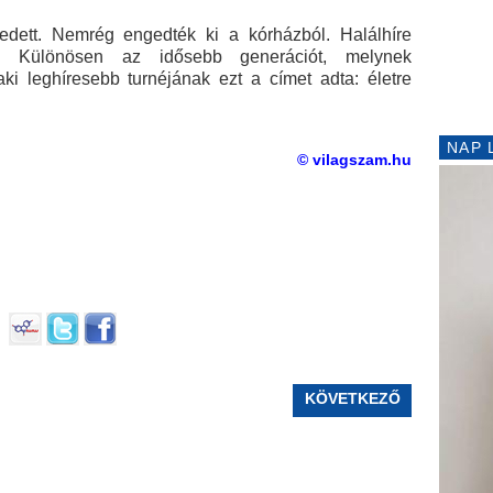
edett. Nemrég engedték ki a kórházból. Halálhíre
a. Különösen az idősebb generációt, melynek
ki leghíresebb turnéjának ezt a címet adta: életre
NAP 
© vilagszam.hu
KÖVETKEZŐ