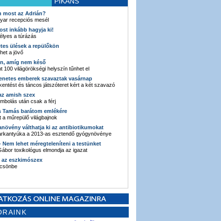
PIKÁNS
an most az Adrián?
yar recepciós mesél
ost inkább hagyja ki!
élyes a túrázás
etes ülések a repülőkön
ehet a jövő
en, amíg nem késő
t 100 világörökségi helyszín tűnhet el
enetes emberek szavaztak vasárnap
entést és táncos játszóteret kért a két szavazó
 az amish szex
ombolás után csak a férj
s Tamás barátom emlékére
 a műrepülő világbajnok
anövény válthatja ki az antibiotikumokat
sarkantyúka a 2013-as esztendő gyógynövénye
 - Nem lehet méregteleníteni a testünket
ábor toxikológus elmondja az igazat
n az eszkimószex
lcsönbe
ORAINK