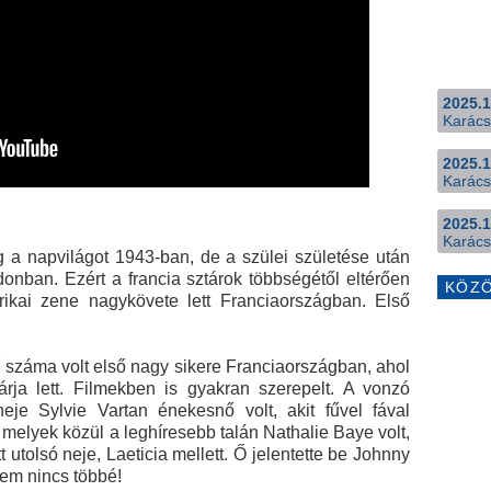
2025.1
Karács
2025.1
Karács
2025.1
Karács
 a napvilágot 1943-ban, de a szülei születése után
donban. Ezért a francia sztárok többségétől eltérően
KÖZ
rikai zene nagykövete lett Franciaországban. Első
 száma volt első nagy sikere Franciaországban, ahol
ja lett. Filmekben is gyakran szerepelt. A vonzó
neje Sylvie Vartan énekesnő volt, akit fűvel fával
melyek közül a leghíresebb talán Nathalie Baye volt,
 utolsó neje, Laeticia mellett. Ő jelentette be Johnny
ettem nincs többé!