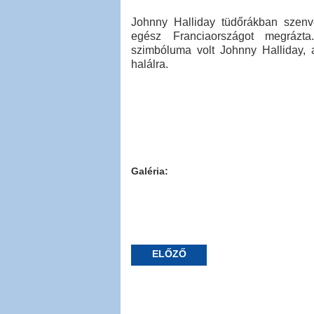
Johnny Halliday tüdőrákban szenv
egész Franciaországot megrázt
szimbóluma volt Johnny Halliday, a
halálra.
Galéria:
ELŐZŐ