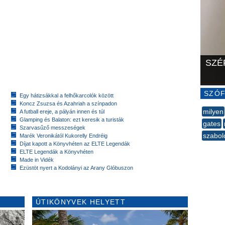
SZÉ
SZÓF
Egy hátizsákkal a felhőkarcolók között
Koncz Zsuzsa és Azahriah a színpadon
milyen
A futball ereje, a pályán innen és túl
Glamping és Balaton: ezt keresik a turisták
gates
Szarvasűző messzeségek
szabol
Marék Veronikától Kukorelly Endréig
Díjat kapott a Könyvhéten az ELTE Legendák
--
ELTE Legendák a Könyvhéten
Made in Vidék
Ezüstöt nyert a Kodolányi az Arany Glóbuszon
ÚTIKÖNYVEK HELYETT