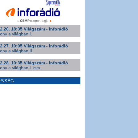
2.26. 18:35 Világszám - Inforádió
ony a világban I.
2.27. 10:05 Világszám - Inforádió
ony a világban II.
2.28. 10:35 Világszám - Inforádió
ony a világban I. ism.
ÖSSÉG