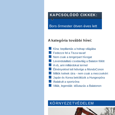
KAPCSOLÓDÓ CIKKEK:
Bors őrmester ötven éves lett
A kategória további hírei:
Kína: bepillantás a holnap világába
Fedezze fel a Tisza-tavat!
Nem csak a tengerpart hívogat
Levendulaillatú csodavilág a Balaton fölött
A vb, ami milliárdokat termel
Élményekkel teli hétvége a MondoConon
Milliók kelnek útra - nem csak a meccsekért
Japán és Korea beköltözik a Hungexpóra
Átalakult a sportzóna
Villák, legendák: időutazás a Balatonon
KÖRNYEZETVÉDELEM