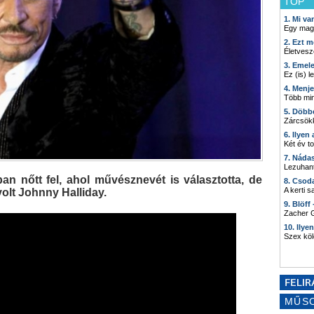
TOP
1. Mi v
Egy mag
2. Ezt m
Életvesz
3. Emel
Ez (is) l
4. Menj
Több min
5. Döbb
Zárcsökk
6. Ilyen
Két év t
7. Náda
Lezuhant
n nőtt fel, ahol művésznevét is választotta, de
8. Csod
A kerti 
volt Johnny Halliday.
9. Blöff
Zacher G
10. Ilye
Szex kö
MŰS