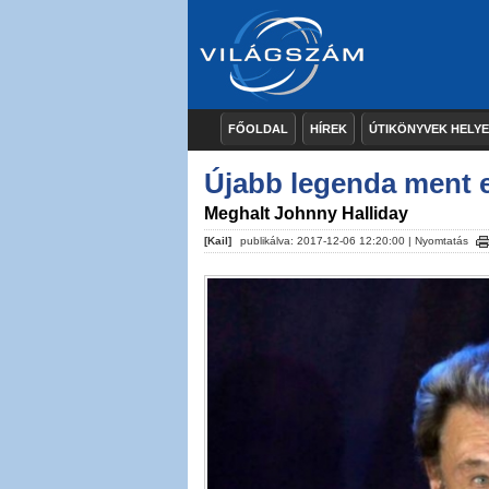
FŐOLDAL
HÍREK
ÚTIKÖNYVEK HELY
Újabb legenda ment e
Meghalt Johnny Halliday
[Kail]
publikálva: 2017-12-06 12:20:00 |
Nyomtatás