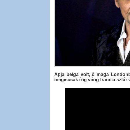
Apja belga volt, ő maga Londonba
mégiscsak ízig vérig francia sztár 