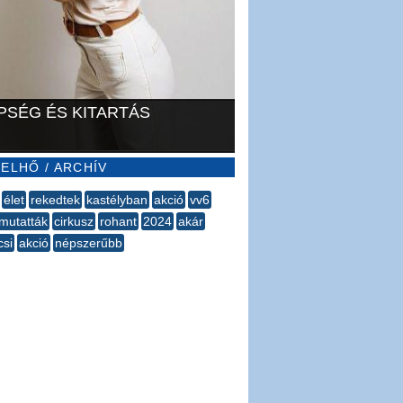
PSÉG ÉS KITARTÁS
ELHŐ / ARCHÍV
élet
rekedtek
kastélyban
akció
vv6
mutatták
cirkusz
rohant
2024
akár
csi
akció
népszerűbb