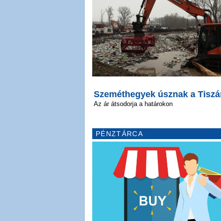
Szeméthegyek úsznak a Tiszá
Az ár átsodorja a határokon
PÉNZTÁRCA