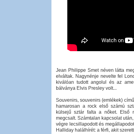
Jean Philippe Smet néven látta meg
elváltak. Nagynénje nevelte fel Lon
kiválóan tudott angolul és az ame
bálványa Elvis Presley volt...
Souvenirs, souvenirs (emlékek) című
hamarosan a rock első számú sztár
külsejű sztár falta a nőket. Első 
megcsalt. Számtalan kapcsolat után, 
végre lecsillapodott és megállapodott
Halliday halálhírét: a férfi, akit szer