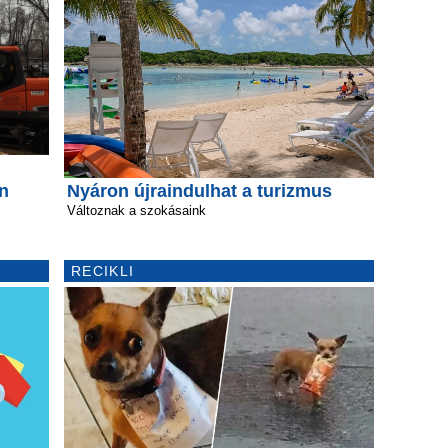
n
Nyáron újraindulhat a turizmus
Változnak a szokásaink
RECIKLI