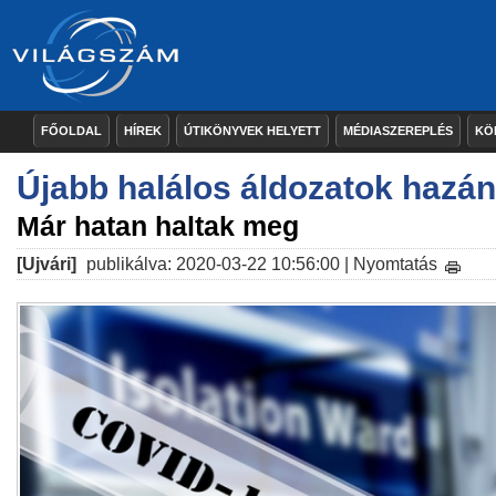
FŐOLDAL
HÍREK
ÚTIKÖNYVEK HELYETT
MÉDIASZEREPLÉS
KÖ
Újabb halálos áldozatok hazá
Már hatan haltak meg
[Ujvári]
publikálva: 2020-03-22 10:56:00 |
Nyomtatás