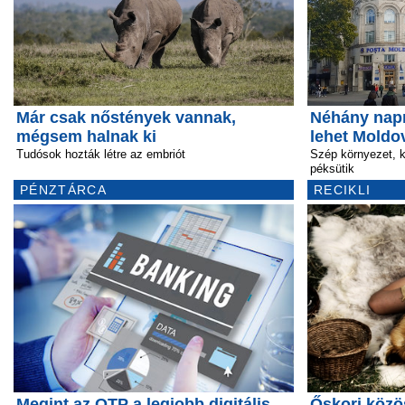
Már csak nőstények vannak,
Néhány napr
mégsem halnak ki
lehet Moldo
Tudósok hozták létre az embriót
Szép környezet, 
péksütik
PÉNZTÁRCA
RECIKLI
Megint az OTP a legjobb digitális
Őskori közö