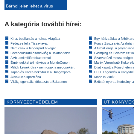
Bárhol jelen lehet a vírus
A kategória további hírei:
Kína: bepillantás a holnap világába
Egy hátizsákkal a felhőkarc
Fedezze fel a Tisza-tavat!
Koncz Zsuzsa és Azahriah
Nem csak a tengerpart hívogat
A futball ereje, a pályán inn
Levendulaillatú csodavilág a Balaton fölött
Glamping és Balaton: ezt ke
A vb, ami milliárdokat termel
Szarvasűző messzeségek
Élményekkel teli hétvége a MondoConon
Marék Veronikától Kukorell
Milliók kelnek útra - nem csak a meccsekért
Díjat kapott a Könyvhéten
Japán és Korea beköltözik a Hungexpóra
ELTE Legendák a Könyvhé
Átalakult a sportzóna
Made in Vidék
Villák, legendák: időutazás a Balatonon
Ezüstöt nyert a Kodolányi
KÖRNYEZETVÉDELEM
ÚTIKÖNYVEK