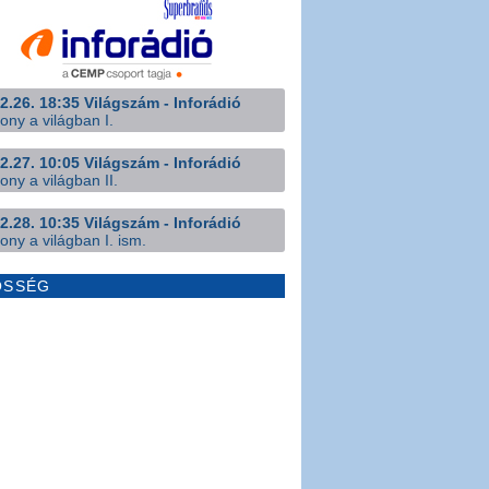
2.26. 18:35 Világszám - Inforádió
ony a világban I.
2.27. 10:05 Világszám - Inforádió
ony a világban II.
2.28. 10:35 Világszám - Inforádió
ony a világban I. ism.
ÖSSÉG