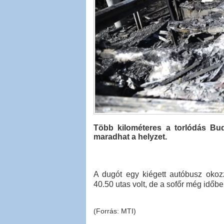
Több kilométeres a torlódás Bud
maradhat a helyzet.
A dugót egy kiégett autóbusz okoz
40.50 utas volt, de a sofőr még időben
(Forrás: MTI)