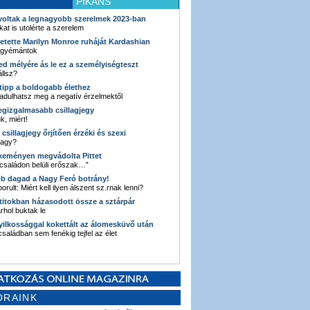
PIKÁNS
 voltak a legnagyobb szerelmek 2023-ban
kat is utolérte a szerelem
retette Marilyn Monroe ruháját Kardashian
 gyémántok
ked mélyére ás le ez a személyiségteszt
llsz?
i tipp a boldogabb élethez
adulhatsz meg a negatív érzelmektől
legizgalmasabb csillagjegy
k, miért!
3 csillagjegy őrjítően érzéki és szexi
vagy?
e keményen megvádolta Pittet
 családon belüli erőszak…”
bb dagad a Nagy Feró botrány!
orult: Miért kell ilyen álszent sz.rnak lenni?
 titokban házasodott össze a sztárpár
hol buktak le
yilkossággal kokettált az álomesküvő után
 családban sem fenékig tejfel az élet
ORAINK