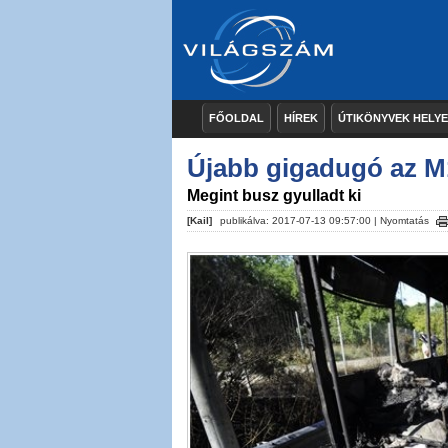
FŐOLDAL
HÍREK
ÚTIKÖNYVEK HELY
Újabb gigadugó az M
Megint busz gyulladt ki
[Kail]
publikálva: 2017-07-13 09:57:00 |
Nyomtatás