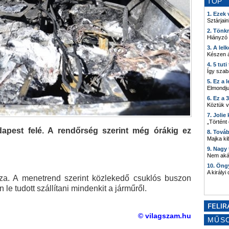
TOP
1. Ezek
Sztárjain
2. Tönk
Hiányzó
3. A lel
Készen á
4. 5 tut
Így szab
5. Ez a 
Elmondju
6. Ez a 
Köztük 
7. Joli
„Történt
apest felé. A rendőrség szerint még órákig ez
8. Tová
Majka kib
9. Nagy
Nem akár
10. Öng
A királyi
za. A menetrend szerint közlekedő csuklós buszon
 le tudott szállítani mindenkit a járműről.
© vilagszam.hu
MŰS