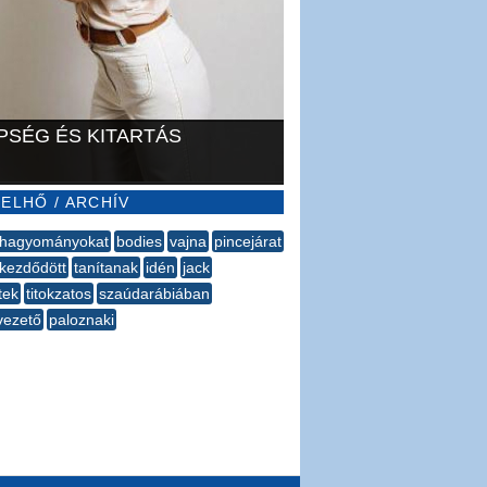
PSÉG ÉS KITARTÁS
ELHŐ / ARCHÍV
hagyományokat
bodies
vajna
pincejárat
kezdődött
tanítanak
idén
jack
tek
titokzatos
szaúdarábiában
vezető
paloznaki