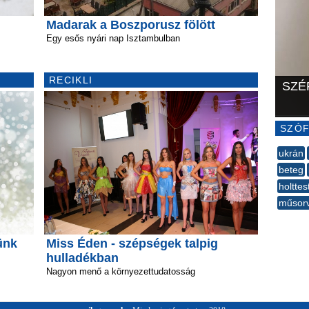
Madarak a Boszporusz fölött
Egy esős nyári nap Isztambulban
RECIKLI
SZÉ
SZÓF
ukrán
beteg
holttes
műsor
--
ünk
Miss Éden - szépségek talpig
hulladékban
Nagyon menő a környezettudatosság