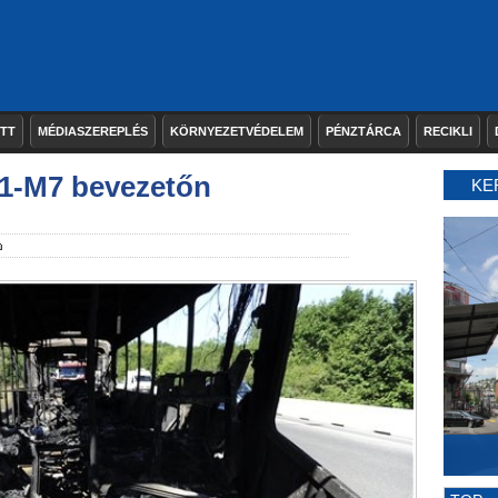
ETT
MÉDIASZEREPLÉS
KÖRNYEZETVÉDELEM
PÉNZTÁRCA
RECIKLI
1-M7 bevezetőn
KE