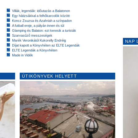
Villák, legendák: időutazás a Balatonon
Egy hátizsákkal a felhőkarcolók között
Koncz Zsuzsa és Azahriah a színpadon
A futball ereje, a pályán innen és túl
Glamping és Balaton: ezt keresik a turisták
Szarvasűző messzeségek
Marék Veronikától Kukorelly Endréig
NAP 
Díjat kapott a Könyvhéten az ELTE Legendák
ELTE Legendák a Könyvhéten
Made in Vidék
ÚTIKÖNYVEK HELYETT