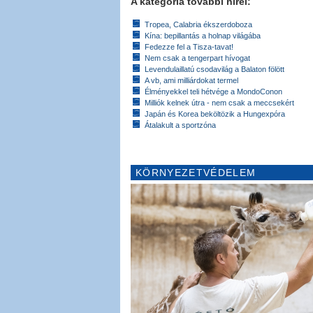
A kategória további hírei:
Tropea, Calabria ékszerdoboza
Kína: bepillantás a holnap világába
Fedezze fel a Tisza-tavat!
Nem csak a tengerpart hívogat
Levendulaillatú csodavilág a Balaton fölött
A vb, ami milliárdokat termel
Élményekkel teli hétvége a MondoConon
Milliók kelnek útra - nem csak a meccsekért
Japán és Korea beköltözik a Hungexpóra
Átalakult a sportzóna
KÖRNYEZETVÉDELEM