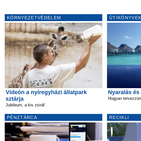
KÖRNYEZETVÉDELEM
ÚTIKÖNYVEK
Videón a nyíregyházi állatpark
Nyaralás és
sztárja
Hogyan tervezzü
Jubileum, a kis zsiráf
PÉNZTÁRCA
RECIKLI