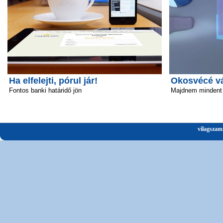
Ha elfelejti, pórul jár!
Okosvécé vál
Fontos banki határidő jön
Majdnem mindent 
vilagszam