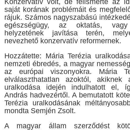
Konzervatív volt, de felismerte az id
saját korának problémáit és megfelel
rájuk. Számos nagyszabású intézkedés
egészségügy, az oktatás, vag
helyzetének javítása terén, mely
nevezhető konzervatív reformernek.
Hozzátette: Mária Terézia uralkodása
nemzeti ébredés, a magyar nemesség k
az európai viszonyokra. Mária Te
elválaszthatatlan azoktól, akiknek
uralkodása idején indulhatott el, 
András hadvezértől. A bemutatott köte
Terézia uralkodásának méltányosabb
mondta Semjén Zsolt.
A magyar állam szerződést kötö