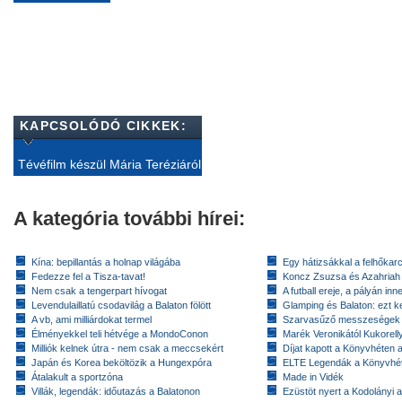
KAPCSOLÓDÓ CIKKEK:
Tévéfilm készül Mária Teréziáról
A kategória további hírei:
Kína: bepillantás a holnap világába
Egy hátizsákkal a felhőkarc
Fedezze fel a Tisza-tavat!
Koncz Zsuzsa és Azahriah
Nem csak a tengerpart hívogat
A futball ereje, a pályán inn
Levendulaillatú csodavilág a Balaton fölött
Glamping és Balaton: ezt ke
A vb, ami milliárdokat termel
Szarvasűző messzeségek
Élményekkel teli hétvége a MondoConon
Marék Veronikától Kukorell
Milliók kelnek útra - nem csak a meccsekért
Díjat kapott a Könyvhéten
Japán és Korea beköltözik a Hungexpóra
ELTE Legendák a Könyvhé
Átalakult a sportzóna
Made in Vidék
Villák, legendák: időutazás a Balatonon
Ezüstöt nyert a Kodolányi