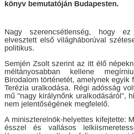
könyv bemutatóján Budapesten.
Nagy szerencsétlenség, hogy e
elvesztett első világháborúval szétese
politikus.
Semjén Zsolt szerint az itt élő népek
méltányosabban kellene megírn
Birodalom történetét, amelynek egyik 
Terézia uralkodása. Régi adósság vo
mű "nagy királynőnk uralkodásáról", h
nem jelentőségének megfelelő.
A miniszterelnök-helyettes kifejtette: 
ésszel és vallásos lelkiismeretess