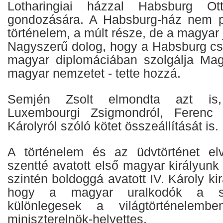
Lotharingiai házzal Habsburg Ot
gondozására. A Habsburg-ház nem 
történelem, a múlt része, de a magyar 
Nagyszerű dolog, hogy a Habsburg csa
magyar diplomáciában szolgálja Mag
magyar nemzetet - tette hozzá.
Semjén Zsolt elmondta azt is,
Luxembourgi Zsigmondról, Ferenc 
Károlyról szóló kötet összeállítását is.
A történelem és az üdvtörténet elv
szentté avatott első magyar királyunk
szintén boldoggá avatott IV. Károly kirá
hogy a magyar uralkodók a sza
különlegesek a világtörténelem
miniszterelnök-helyettes.