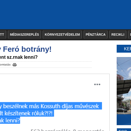
ETT
MÉDIASZEREPLÉS
KÖRNYEZETVÉDELEM
PÉNZTÁRCA
RECIKLI
 Feró botrány!
KE
zent sz.rnak lenni?
omtatás