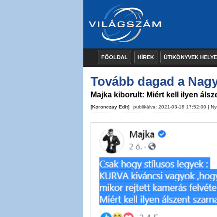
FŐOLDAL
HÍREK
ÚTIKÖNYVEK HELY
Tovább dagad a Nagy
Majka kiborult: Miért kell ilyen áls
[Koronczay Edit]
publikálva: 2021-03-18 17:52:00 |
Ny