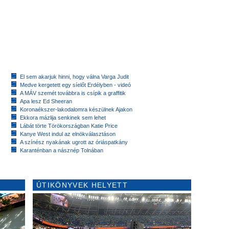
El sem akarjuk hinni, hogy válna Varga Judit
Medve kergetett egy síelőt Erdélyben - videó
A MÁV szemét továbbra is csípik a graffitik
Apa lesz Ed Sheeran
Koronaékszer-lakodalomra készülnek Ajakon
Ekkora mázlija senkinek sem lehet
Lábát törte Törökországban Katie Price
Kanye West indul az elnökválasztáson
A színész nyakának ugrott az óriáspatkány
Karanténban a násznép Tolnában
ÚTIKÖNYVEK HELYETT