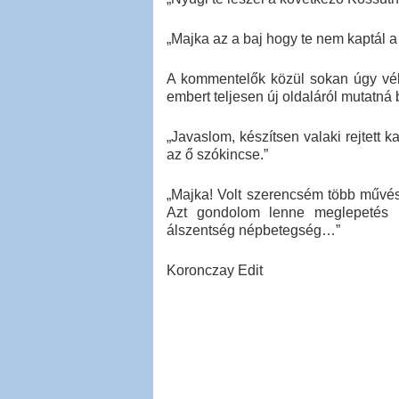
„Majka az a baj hogy te nem kaptál a kó
A kommentelők közül sokan úgy véli
embert teljesen új oldaláról mutatná 
„Javaslom, készítsen valaki rejtett ka
az ő szókincse.”
„Majka! Volt szerencsém több művés
Azt gondolom lenne meglepetés ha
álszentség népbetegség…”
Koronczay Edit