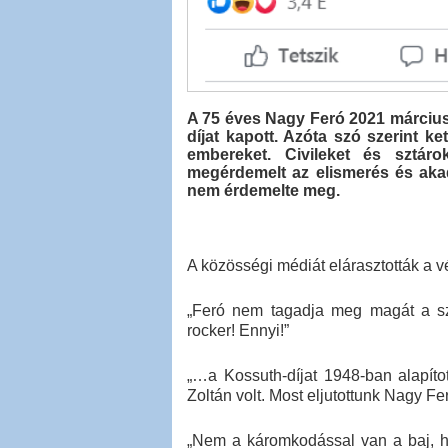
A 75 éves Nagy Feró 2021 március 
díjat kapott. Azóta szó szerint k
embereket. Civileket és sztáro
megérdemelt az elismerés és akad
nem érdemelte meg.
A közösségi médiát elárasztották a 
„Feró nem tagadja meg magát a szí
rocker! Ennyi!”
„…a Kossuth-díjat 1948-ban alapít
Zoltán volt. Most eljutottunk Nagy Fer
„Nem a káromkodással van a baj, ha