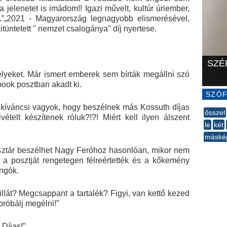
a jelenetet is imádom!! Igazi művelt, kultúr úriember,
..”„2021 - Magyarország legnagyobb elismerésével,
 kitüntetett " nemzet csalogánya" díj nyertese.
SZÉ
élyeket. Már ismert emberek sem bírták megállni szó
book posztban akadt ki.
SZÓF
kíváncsi vagyok, hogy beszélnek más Kossuth díjas
ősszel
ételt készítenek róluk?!?! Miért kell ilyen álszent
le
két
máské
--
k sztár beszélhet Nagy Feróhoz hasonlóan, mikor nem
, a posztját rengetegen félreértették és a kőkemény
ngók.
llát? Megcsappant a tartalék? Figyi, van kettő kezed
próbálj megélni!”
 Díjas!”