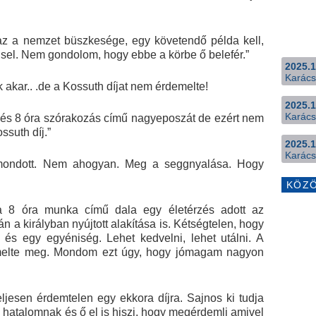
az a nemzet büszkesége, egy követendő példa kell,
visel. Nem gondolom, hogy ebbe a körbe ő belefér.”
2025.1
Karács
akar.. .de a Kossuth díjat nem érdemelte!
2025.1
Karács
nés 8 óra szórakozás című nagyeposzát de ezért nem
ssuth díj.”
2025.1
Karács
mondott. Nem ahogyan. Meg a seggnyalása. Hogy
KÖZ
 a 8 óra munka című dala egy életérzés adott az
n a királyban nyújtott alakítása is. Kétségtelen, hogy
és egy egyéniség. Lehet kedvelni, lehet utálni. A
melte meg. Mondom ezt úgy, hogy jómagam nagyon
ljesen érdemtelen egy ekkora díjra. Sajnos ki tudja
 hatalomnak és ő el is hiszi, hogy megérdemli amivel