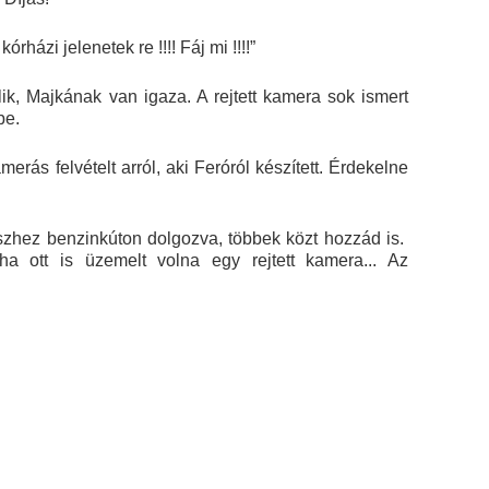
rházi jelenetek re !!!! Fáj mi !!!!”
k, Majkának van igaza. A rejtett kamera sok ismert
be.
merás felvételt arról, aki Feróról készített. Érdekelne
zhez benzinkúton dolgozva, többek közt hozzád is.
 ott is üzemelt volna egy rejtett kamera... Az