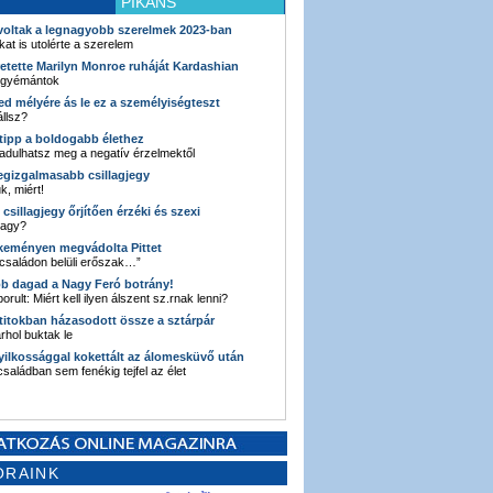
PIKÁNS
 voltak a legnagyobb szerelmek 2023-ban
kat is utolérte a szerelem
retette Marilyn Monroe ruháját Kardashian
 gyémántok
ked mélyére ás le ez a személyiségteszt
llsz?
i tipp a boldogabb élethez
adulhatsz meg a negatív érzelmektől
legizgalmasabb csillagjegy
k, miért!
3 csillagjegy őrjítően érzéki és szexi
vagy?
e keményen megvádolta Pittet
 családon belüli erőszak…”
bb dagad a Nagy Feró botrány!
orult: Miért kell ilyen álszent sz.rnak lenni?
 titokban házasodott össze a sztárpár
hol buktak le
yilkossággal kokettált az álomesküvő után
 családban sem fenékig tejfel az élet
ORAINK