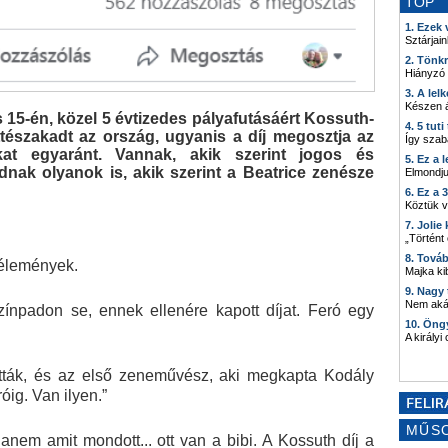
TOP
1. Ezek
Sztárjain
2. Tönk
Hiányzó
3. A lel
Készen á
15-én, közel 5 évtizedes pályafutásáért Kossuth-
4. 5 tut
ettészakadt az ország, ugyanis a díj megosztja az
Így szab
kat egyaránt. Vannak, akik szerint jogos és
5. Ez a 
nak olyanok is, akik szerint a Beatrice zenésze
Elmondju
6. Ez a 
Köztük 
7. Joli
„Történt
8. Tová
vélemények.
Majka kib
9. Nagy
Nem akár
npadon se, ennek ellenére kapott díjat. Feró egy
10. Öng
A királyi
ották, és az első zeneművész, aki megkapta Kodály
óig. Van ilyen.”
MŰS
nem amit mondott... ott van a bibi. A Kossuth díj a