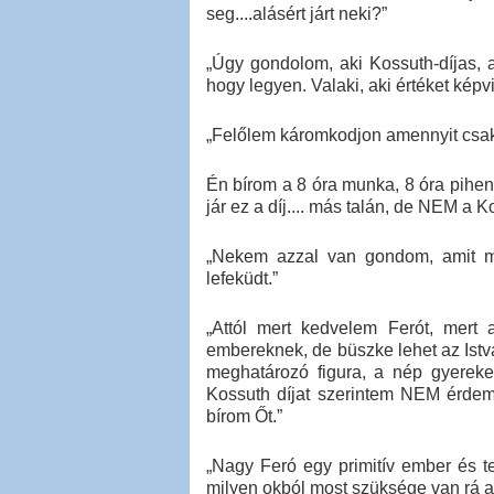
seg....alásért járt neki?”
„Úgy gondolom, aki Kossuth-díjas, 
hogy legyen. Valaki, aki értéket kép
„Felőlem káromkodjon amennyit csak 
Én bírom a 8 óra munka, 8 óra pihe
jár ez a díj.... más talán, de NEM a Ko
„Nekem azzal van gondom, amit 
lefeküdt.”
„Attól mert kedvelem Ferót, mert
embereknek, de büszke lehet az Istvá
meghatározó figura, a nép gyereke 
Kossuth díjat szerintem NEM érde
bírom Őt.”
„Nagy Feró egy primitív ember és te
milyen okból most szüksége van rá a