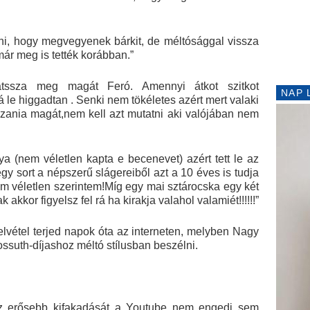
dni, hogy megvegyenek bárkit, de méltósággal vissza
 már meg is tették korábban.”
tssza meg magát Feró. Amennyi átkot szitkot
NAP 
le higgadtan . Senki nem tökéletes azért mert valaki
szania magát,nem kell azt mutatni aki valójában nem
 (nem véletlen kapta e becenevet) azért tett le az
gy sort a népszerű slágereiből azt a 10 éves is tudja
nem véletlen szerintem!Míg egy mai sztárocska egy két
akkor figyelsz fel rá ha kirakja valahol valamiét!!!!!!”
elvétel terjed napok óta az interneten, melyben Nagy
ossuth-díjashoz méltó stílusban beszélni.
s az erősebb kifakadását a Youtube nem engedi sem