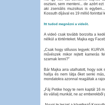
osztani, sem menteni... de azért ezt 
aki zseniális muzsikus is egyben..
Kossuth díjával es 19 millió forinttal
Itt tudod megnézni a videót.
A videó csak tovább borzolta a ked
nélkül a történteket. Majka egy Face
„Csak hogy stílusos legyek: KURVA 
művészek mikor rejtett kamerás felv
szarnak lenni?”
Bár Majka arra utalhatott, hogy so
hallja és nem látja őket senki más
mondatokra azonnal reagáltak a rajo
„Fáj Petike hogy te nem kaptál 16 mi
és vállalj munkát, ne az emberekből 
„Nyugi te leszel a következő Kossuth