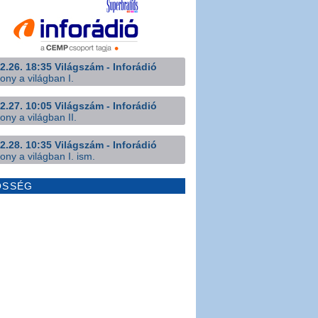
2.26. 18:35 Világszám - Inforádió
ony a világban I.
2.27. 10:05 Világszám - Inforádió
ony a világban II.
2.28. 10:35 Világszám - Inforádió
ony a világban I. ism.
ÖSSÉG