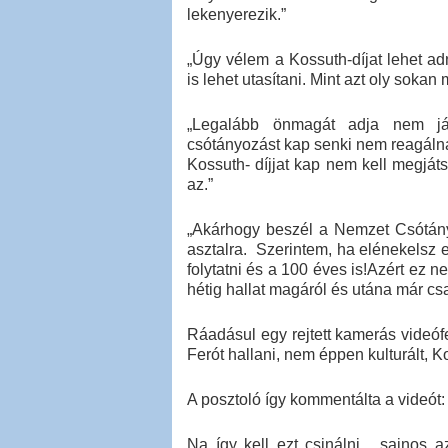
lekenyerezik.”
„Úgy vélem a Kossuth-díjat lehet a
is lehet utasítani. Mint azt oly sokan
„Legalább önmagát adja nem já
csótányozást kap senki nem reagálná 
Kossuth- díjjat kap nem kell megját
az.”
„Akárhogy beszél a Nemzet Csótánya
asztalra. Szerintem, ha elénekelsz e
folytatni és a 100 éves is!Azért ez 
hétig hallat magáról és utána már csak 
Ráadásul egy rejtett kamerás videóf
Ferót hallani, nem éppen kulturált, K
A posztoló így kommentálta a videót:
Na így kell ezt csinálni... sajno