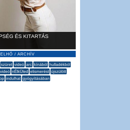
PSÉG ÉS KITARTÁS
ELHŐ / ARCHÍV
szüret
videó
arc
kínából
hulladékból
videó
nÉlkÜled
elismerést
újszülött
pp
indulhat
gyógyításában