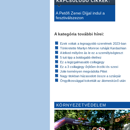
KAPCSOLÓDÓ CIKKEK:
A Petőfi Zenei Díjjal indul a
fesztiválszezon
A kategória további hírei:
Ezek voltak a legnagyobb szerelmek 2023-ban
Tönkretette Marilyn Monroe ruháját Kardashian
A lelked mélyére ás le ez a személyiségteszt
5 tuti tipp a boldogabb élethez
Ez a legizgalmasabb csillagjegy
Ez a 3 csillagjegy őrjítően érzéki és szexi
Jolie keményen megvádolta Pittet
Nagy titokban házasodott össze a sztárpár
Öngyilkossággal kokettált az álomesküvő után
KÖRNYEZETVÉDELEM