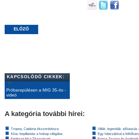
ELŐZŐ
KAPCSOLÓDÓ CIKKEK:
Próbarepülésen a MIG 35-ös -
videó
A kategória további hírei:
Tropea, Calabria ékszerdoboza
Villák, legendák: időutazás
Kína: bepillantás a holnap világába
Egy hátizsákkal a felhőkarc
Fedezze fel a Tisza-tavat!
Koncz Zsuzsa és Azahriah