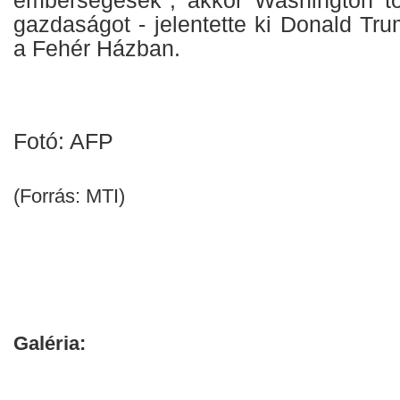
emberségesek", akkor Washington tö
gazdaságot - jelentette ki Donald Tr
a Fehér Házban.
Fotó: AFP
(Forrás: MTI)
Galéria: