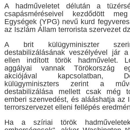
A hadműveletet délután a tüzérs
csapásméréseivel kezdődött me
Egységek (YPG) nevű kurd fegyveres 
az Iszlám Állam terrorista szervezet dz
A brit külügyminiszter sze
destabilizálásának veszélyével jár a
ellen indított török hadművelet. 
aggályai vannak Törökország eg
akciójával kapcsolatban, 
külügyminiszters zerint a mű
destabilizálása mellett csak még t
emberi szenvedést, és alááshatja az 
terrorszervezet elleni fellépés eredmén
Ha a szíriai török hadművelete