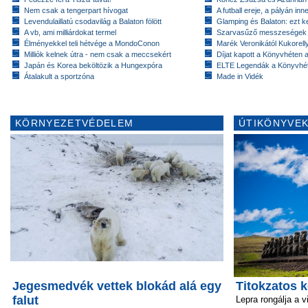
Nem csak a tengerpart hívogat
A futball ereje, a pályán inn
Levendulaillatú csodavilág a Balaton fölött
Glamping és Balaton: ezt ke
A vb, ami milliárdokat termel
Szarvasűző messzeségek
Élményekkel teli hétvége a MondoConon
Marék Veronikától Kukorell
Milliók kelnek útra - nem csak a meccsekért
Díjat kapott a Könyvhéten
Japán és Korea beköltözik a Hungexpóra
ELTE Legendák a Könyvhé
Átalakult a sportzóna
Made in Vidék
KÖRNYEZETVÉDELEM
ÚTIKÖNYVEK
Jegesmedvék vettek blokád alá egy
Titokzatos k
falut
Lepra rongálja a v