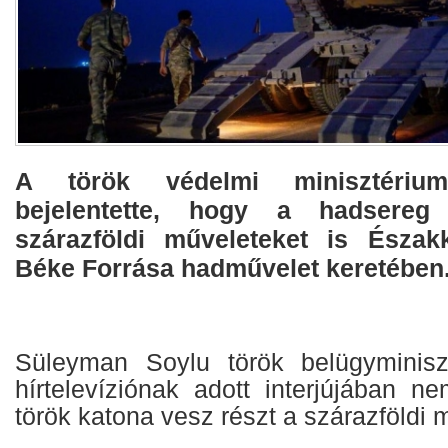
A török védelmi minisztériu
bejelentette, hogy a hadsereg 
szárazföldi műveleteket is Északk
Béke Forrása hadművelet keretében
Süleyman Soylu török belügyminis
hírtelevíziónak adott interjújában n
török katona vesz részt a szárazföldi