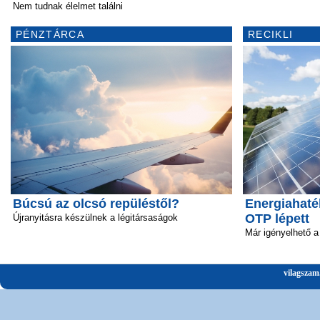
Nem tudnak élelmet találni
PÉNZTÁRCA
RECIKLI
Búcsú az olcsó repüléstől?
Energiahaté
OTP lépett
Újranyitásra készülnek a légitársaságok
Már igényelhető a 
vilagszam