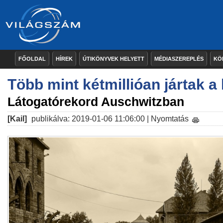
FŐOLDAL
HÍREK
ÚTIKÖNYVEK HELYETT
MÉDIASZEREPLÉS
KÖ
Több mint kétmillióan jártak a
Látogatórekord Auschwitzban
[Kail]
publikálva: 2019-01-06 11:06:00 |
Nyomtatás