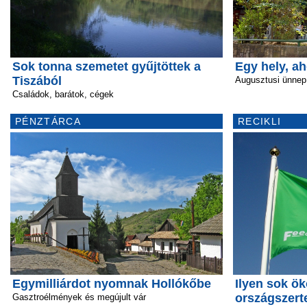
Sok tonna szemetet gyűjtöttek a
Egy hely, a
Tiszából
Augusztusi ünnep
Családok, barátok, cégek
PÉNZTÁRCA
RECIKLI
Egymilliárdot nyomnak Hollókőbe
Ilyen sok ök
országszert
Gasztroélmények és megújult vár