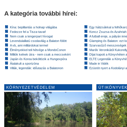
A kategória további hírei:
Kína: bepillantás a holnap világába
Egy hátizsákkal a felhőkarc
Fedezze fel a Tisza-tavat!
Koncz Zsuzsa és Azahriah
Nem csak a tengerpart hívogat
A futball ereje, a pályán inn
Levendulaillatú csodavilág a Balaton fölött
Glamping és Balaton: ezt ke
A vb, ami milliárdokat termel
Szarvasűző messzeségek
Élményekkel teli hétvége a MondoConon
Marék Veronikától Kukorell
Milliók kelnek útra - nem csak a meccsekért
Díjat kapott a Könyvhéten
Japán és Korea beköltözik a Hungexpóra
ELTE Legendák a Könyvhé
Átalakult a sportzóna
Made in Vidék
Villák, legendák: időutazás a Balatonon
Ezüstöt nyert a Kodolányi
KÖRNYEZETVÉDELEM
ÚTIKÖNYVEK