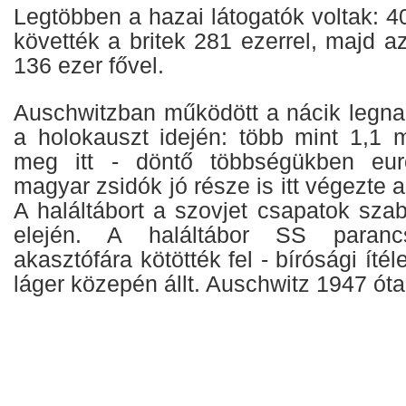
Legtöbben a hazai látogatók voltak: 40
követték a britek 281 ezerrel, majd 
136 ezer fővel.
Auschwitzban működött a nácik legna
a holokauszt idején: több mint 1,1 m
meg itt - döntő többségükben eur
magyar zsidók jó része is itt végezte 
A haláltábort a szovjet csapatok szab
elején. A haláltábor SS paranc
akasztófára kötötték fel - bírósági ítél
láger közepén állt. Auschwitz 1947 ó