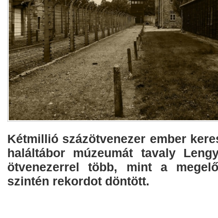
Kétmillió százötvenezer ember keres
haláltábor múzeumát tavaly Lengy
ötvenezerrel több, mint a megel
szintén rekordot döntött.