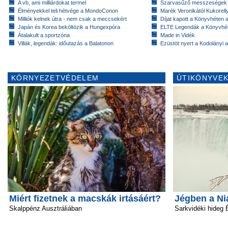
A vb, ami milliárdokat termel
Szarvasűző messzeségek
Élményekkel teli hétvége a MondoConon
Marék Veronikától Kukorell
Milliók kelnek útra - nem csak a meccsekért
Díjat kapott a Könyvhéten
Japán és Korea beköltözik a Hungexpóra
ELTE Legendák a Könyvhé
Átalakult a sportzóna
Made in Vidék
Villák, legendák: időutazás a Balatonon
Ezüstöt nyert a Kodolányi
KÖRNYEZETVÉDELEM
ÚTIKÖNYVEK
Miért fizetnek a macskák irtásáért?
Jégben a Ni
Skalppénz Ausztráliában
Sarkvidéki hideg