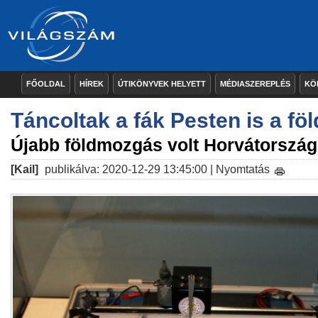
FŐOLDAL
HÍREK
ÚTIKÖNYVEK HELYETT
MÉDIASZEREPLÉS
KÖ
Táncoltak a fák Pesten is a fö
Újabb földmozgás volt Horvátorszá
[Kail]
publikálva: 2020-12-29 13:45:00 |
Nyomtatás