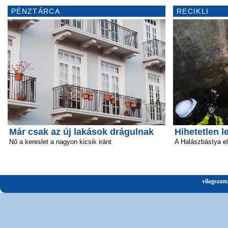
PÉNZTÁRCA
RECIKLI
Már csak az új lakások drágulnak
Hihetetlen l
Nő a kereslet a nagyon kicsik iránt
A Halászbástya el
vilagszam