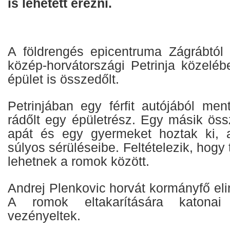
is lehetett érezni.
A földrengés epicentruma Zágrábtól 
közép-horvátországi Petrinja közeléb
épület is összedőlt.
Petrinjában egy férfit autójából men
rádőlt egy épületrész. Egy másik öss
apát és egy gyermeket hoztak ki, a
súlyos sérüléseibe. Feltételezik, hogy 
lehetnek a romok között.
Andrej Plenkovic horvát kormányfő elin
A romok eltakarítására katonai 
vezényeltek.