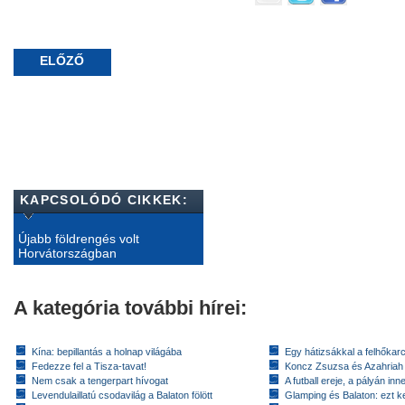
ELŐZŐ
KAPCSOLÓDÓ CIKKEK:
Újabb földrengés volt
Horvátországban
A kategória további hírei:
Kína: bepillantás a holnap világába
Egy hátizsákkal a felhőkarc
Fedezze fel a Tisza-tavat!
Koncz Zsuzsa és Azahriah
Nem csak a tengerpart hívogat
A futball ereje, a pályán inn
Levendulaillatú csodavilág a Balaton fölött
Glamping és Balaton: ezt ke