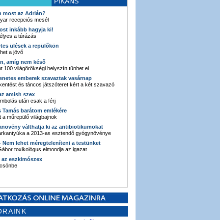
PIKÁNS
an most az Adrián?
yar recepciós mesél
ost inkább hagyja ki!
élyes a túrázás
etes ülések a repülőkön
ehet a jövő
en, amíg nem késő
t 100 világörökségi helyszín tűnhet el
enetes emberek szavaztak vasárnap
entést és táncos játszóteret kért a két szavazó
 az amish szex
ombolás után csak a férj
s Tamás barátom emlékére
 a műrepülő világbajnok
anövény válthatja ki az antibiotikumokat
sarkantyúka a 2013-as esztendő gyógynövénye
 - Nem lehet méregteleníteni a testünket
ábor toxikológus elmondja az igazat
n az eszkimószex
lcsönbe
ORAINK