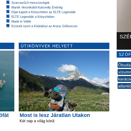
Szarvasűző messzeségek
Marék Veronikától Kukorelly Endréig
Díjat kapott a Könyvhéten az ELTE Legendák
ELTE Legendák a Könyvhéten
Made in Vidék
Ezüstöt nyert a Kodolányi az Arany Glóbuszon
SZÉ
ÚTIKÖNYVEK HELYETT
SZÓF
Óbudá
vízum
karács
atlant
--
ófát
Most is lesz Járatlan Utakon
Két nap a világ körül