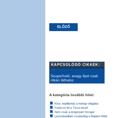
ELŐZŐ
KAPCSOLÓDÓ CIKKEK:
Szuperhold, avagy ilyet csak
ritkán láthatsz
A kategória további hírei:
Kína: bepillantás a holnap világába
Fedezze fel a Tisza-tavat!
Nem csak a tengerpart hívogat
Levendulaillatú csodavilág a Balaton fölött