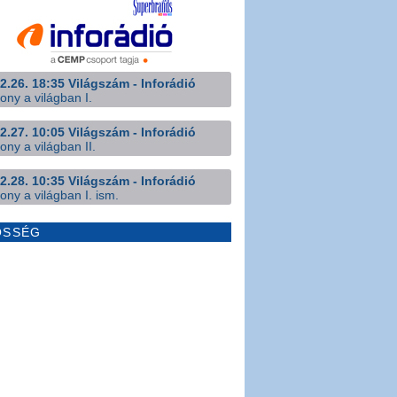
2.26. 18:35 Világszám - Inforádió
ony a világban I.
2.27. 10:05 Világszám - Inforádió
ony a világban II.
2.28. 10:35 Világszám - Inforádió
ony a világban I. ism.
ÖSSÉG