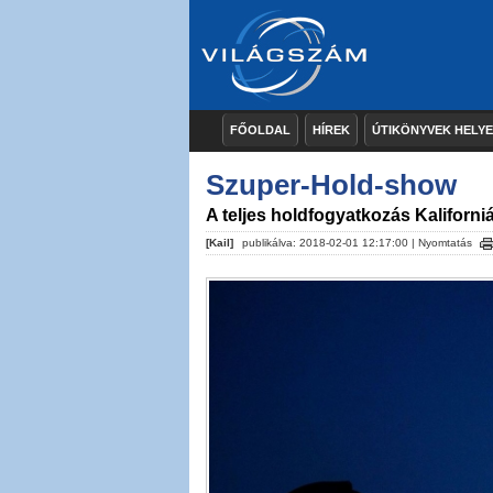
FŐOLDAL
HÍREK
ÚTIKÖNYVEK HELY
Szuper-Hold-show
A teljes holdfogyatkozás Kaliforni
[Kail]
publikálva: 2018-02-01 12:17:00 |
Nyomtatás