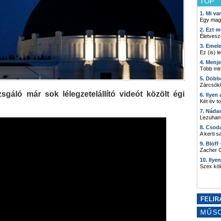
TOP
1. Mi v
Egy mag
2. Ezt m
Életvesz
3. Emel
Ez (is) l
4. Menj
Több min
5. Döbb
Zárcsökk
zsgáló már sok lélegzetelállító videót közölt égi
6. Ilyen
Két év t
7. Náda
Lezuhant
8. Csod
A kerti 
9. Blöff
Zacher G
10. Ilye
Szex kö
MŰS