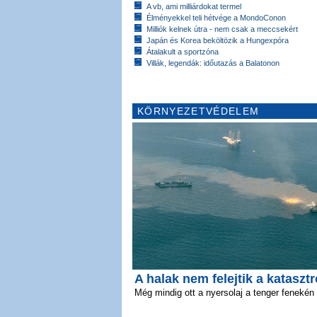
A vb, ami milliárdokat termel
Élményekkel teli hétvége a MondoConon
Milliók kelnek útra - nem csak a meccsekért
Japán és Korea beköltözik a Hungexpóra
Átalakult a sportzóna
Villák, legendák: időutazás a Balatonon
KÖRNYEZETVÉDELEM
A halak nem felejtik a katasztr
Még mindig ott a nyersolaj a tenger fenekén