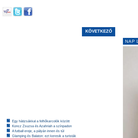
KÖVETKEZŐ
NAP 
Egy hátizsákkal a felhőkarcolók között
Koncz Zsuzsa és Azahriah a színpadon
A futball ereje, a pályán innen és túl
Glamping és Balaton: ezt keresik a turisták