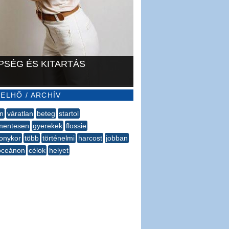
PSÉG ÉS KITARTÁS
ELHŐ / ARCHÍV
n
váratlan
beteg
startol
mentesen
gyerekek
flossie
onykor
több
történelmi
harcost
jobban
ióceánon
célok
helyet