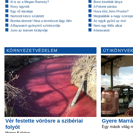
Ki is az a Megan Ramsey?
Bono kisebbik lánya
Roxy ügynök
A Fekete párduc
Egy nő darabjai
Hova tűnt Jenn Proske?
Nemzeti kincs született
Megtalálták a nagy szerep
Bomba idomok! Nina a természet lágy ölén
Az egyik gyűrű az övé
A Baywatch gyönyörű színésznője
Nem egy félős alkat
Juno az istenek királynője
A beavatott
KÖRNYEZETVÉDELEM
ÚTIKÖNYVEK
Vér festette vörösre a szibériai
Gyere Marrá
folyót
Egy másik világ n
Horror Keleten