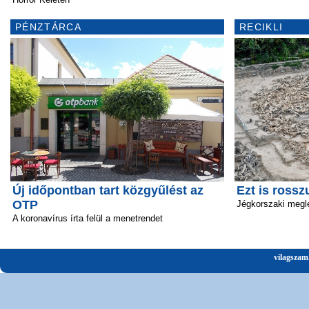
PÉNZTÁRCA
RECIKLI
Új időpontban tart közgyűlést az
Ezt is rossz
OTP
Jégkorszaki megl
A koronavírus írta felül a menetrendet
vilagszam