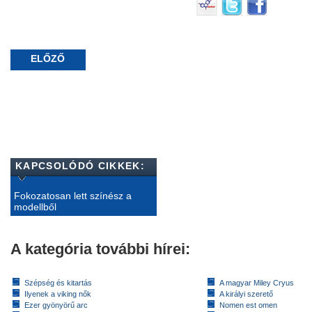
ELŐZŐ
KAPCSOLÓDÓ CIKKEK:
Fokozatosan lett színész a
modellből
A kategória további hírei:
Szépség és kitartás
A magyar Miley Cryus
Ilyenek a viking nők
A királyi szerető
Ezer gyönyörű arc
Nomen est omen