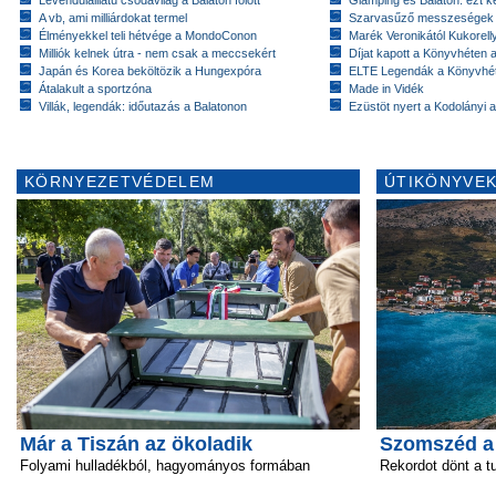
A vb, ami milliárdokat termel
Szarvasűző messzeségek
Élményekkel teli hétvége a MondoConon
Marék Veronikától Kukorell
Milliók kelnek útra - nem csak a meccsekért
Díjat kapott a Könyvhéten
Japán és Korea beköltözik a Hungexpóra
ELTE Legendák a Könyvhé
Átalakult a sportzóna
Made in Vidék
Villák, legendák: időutazás a Balatonon
Ezüstöt nyert a Kodolányi
KÖRNYEZETVÉDELEM
ÚTIKÖNYVEK
Már a Tiszán az ökoladik
Szomszéd a
Folyami hulladékból, hagyományos formában
Rekordot dönt a t