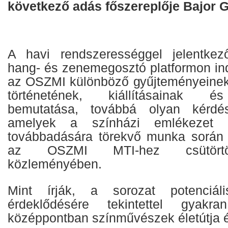
következő adás főszereplője Bajor Gi
A havi rendszerességgel jelentke
hang- és zenemegosztó platformon indí
az OSZMI különböző gyűjteményeinek
történetének, kiállításainak é
bemutatása, továbbá olyan kérdés
amelyek a színházi emlékezet 
továbbadására törekvő munka során m
az OSZMI MTI-hez csütörtökö
közleményében.
Mint írják, a sorozat potenciál
érdeklődésére tekintettel gyak
középpontban színművészek életútja é