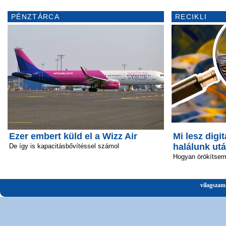
PÉNZTÁRCA
RECIKLI
Ezer embert küld el a Wizz Air
Mi lesz digit
halálunk ut
De így is kapacitásbővítéssel számol
Hogyan örökítsem 
vilagszam