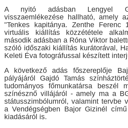
A nyitó adásban Lengyel G
visszaemlékezése hallható, amely a
"Tenkes kapitánya. Zenthe Ferenc 1
virtuális kiállítás közzététele alka
második adásban a Róna Viktor balett
szóló időszaki kiállítás kurátorával, 
Keleti Éva fotográfussal készített interj
A következő adás főszereplője Bajo
pályájáról Gajdó Tamás színháztör
tudományos főmunkatársa beszél m
színésznő villájáról - amely ma a B
státusszimbólumról, valamint tervbe v
a Vendégségben Bajor Gizinél című 
kiadásáról is.