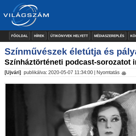
FŐOLDAL
HÍREK
ÚTIKÖNYVEK HELYETT
MÉDIASZEREPLÉS
KÖ
Színművészek életútja és pál
Színháztörténeti podcast-sorozatot i
[Ujvári]
publikálva: 2020-05-07 11:34:00 |
Nyomtatás