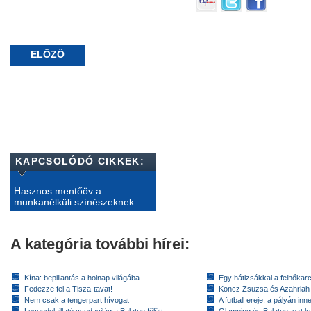
ELŐZŐ
KAPCSOLÓDÓ CIKKEK:
Hasznos mentőöv a
munkanélküli színészeknek
A kategória további hírei:
Kína: bepillantás a holnap világába
Egy hátizsákkal a felhőkarc
Fedezze fel a Tisza-tavat!
Koncz Zsuzsa és Azahriah
Nem csak a tengerpart hívogat
A futball ereje, a pályán inn
Levendulaillatú csodavilág a Balaton fölött
Glamping és Balaton: ezt ke