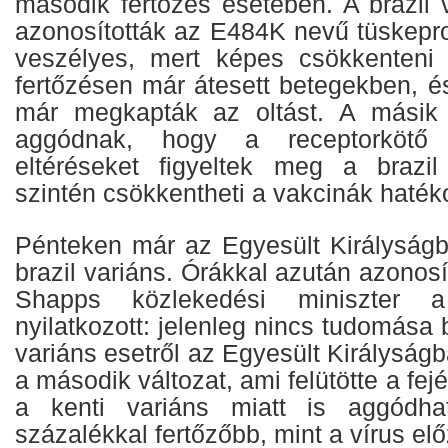
második fertőzés esetében. A brazil 
azonosították az E484K nevű tüskepro
veszélyes, mert képes csökkenteni 
fertőzésen már átesett betegekben, é
már megkapták az oltást. A másik f
aggódnak, hogy a receptorkötő
eltéréseket figyeltek meg a brazil
szintén csökkentheti a vakcinák haték
Pénteken már az Egyesült Királyságb
brazil variáns. Órákkal azután azonosí
Shapps közlekedési miniszter
nyilatkozott: jelenleg nincs tudomása 
variáns esetről az Egyesült Királyságb
a második változat, ami felütötte a fej
a kenti variáns miatt is aggódha
százalékkal fertőzőbb, mint a vírus elő