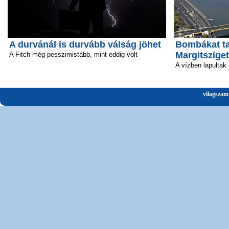
A durvánál is durvább válság jöhet
Bombákat ta
Margitsziget
A Fitch még pesszimistább, mint eddig volt
A vízben lapultak
vilagszam