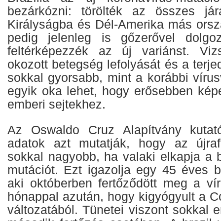
bezárkózni: törölték az összes jár
Királyságba és Dél-Amerika más orsz
pedig jelenleg is gőzerővel dolg
feltérképezzék az új variánst. Viz
okozott betegség lefolyását és a terje
sokkal gyorsabb, mint a korábbi víru
egyik oka lehet, hogy erősebben kép
emberi sejtekhez.
Az Oswaldo Cruz Alapítvány kutatói
adatok azt mutatják, hogy az újraf
sokkal nagyobb, ha valaki elkapja a b
mutációt. Ezt igazolja egy 45 éves b
aki októberben fertőződött meg a vír
hónappal azután, hogy kigyógyult a C
változatából. Tünetei viszont sokkal 