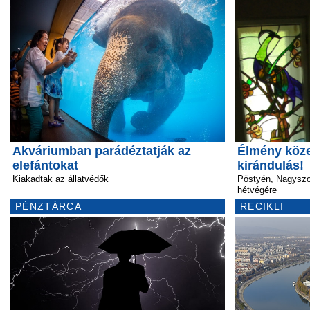
Akváriumban parádéztatják az
Élmény köze
elefántokat
kirándulás!
Kiakadtak az állatvédők
Pöstyén, Nagyszo
hétvégére
PÉNZTÁRCA
RECIKLI