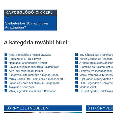
KAPCSOLÓDÓ CIKKEK:
Síelhetünk-e 10 nap múlva
Ausztriában?
A kategória további hírei:
Kína: bepillantás a holnap világába
Egy hátizsákkal a felhőkarc
Fedezze fel a Tisza-tavat!
Koncz Zsuzsa és Azahriah
Nem csak a tengerpart hívogat
A futball ereje, a pályán inn
Levendulaillatú csodavilág a Balaton fölött
Glamping és Balaton: ezt ke
A vb, ami milliárdokat termel
Szarvasűző messzeségek
Élményekkel teli hétvége a MondoConon
Marék Veronikától Kukorell
Milliók kelnek útra - nem csak a meccsekért
Díjat kapott a Könyvhéten
Japán és Korea beköltözik a Hungexpóra
ELTE Legendák a Könyvhé
Átalakult a sportzóna
Made in Vidék
Villák, legendák: időutazás a Balatonon
Ezüstöt nyert a Kodolányi
KÖRNYEZETVÉDELEM
ÚTIKÖNYVEK