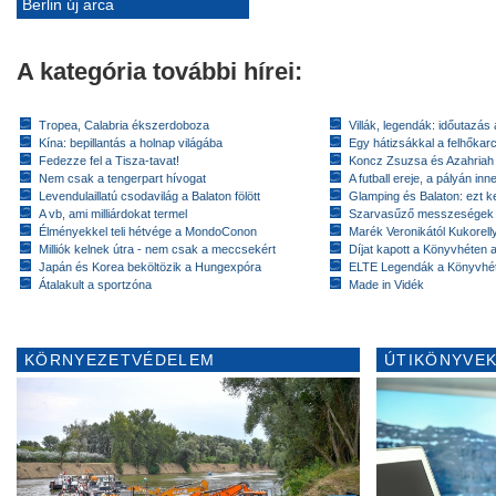
Berlin új arca
A kategória további hírei:
Tropea, Calabria ékszerdoboza
Villák, legendák: időutazás
Kína: bepillantás a holnap világába
Egy hátizsákkal a felhőkarc
Fedezze fel a Tisza-tavat!
Koncz Zsuzsa és Azahriah
Nem csak a tengerpart hívogat
A futball ereje, a pályán inn
Levendulaillatú csodavilág a Balaton fölött
Glamping és Balaton: ezt ke
A vb, ami milliárdokat termel
Szarvasűző messzeségek
Élményekkel teli hétvége a MondoConon
Marék Veronikától Kukorell
Milliók kelnek útra - nem csak a meccsekért
Díjat kapott a Könyvhéten
Japán és Korea beköltözik a Hungexpóra
ELTE Legendák a Könyvhé
Átalakult a sportzóna
Made in Vidék
KÖRNYEZETVÉDELEM
ÚTIKÖNYVEK