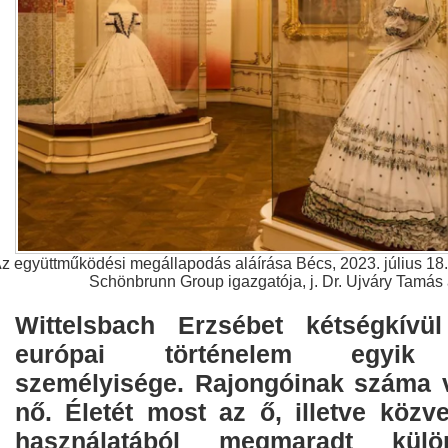
z együttműködési megállapodás aláírása Bécs, 2023. július 18.
Schönbrunn Group igazgatója, j. Dr. Ujváry Tamás 
Wittelsbach Erzsébet kétségkívü
európai történelem egyik 
személyisége. Rajongóinak száma v
nő. Életét most az ő, illetve közve
használatából megmaradt külö