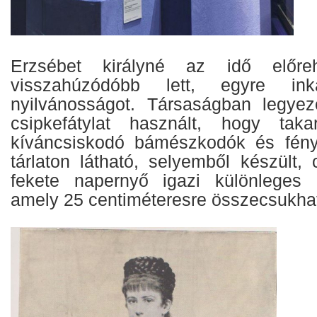
Erzsébet királyné az idő előreh
visszahúzódóbb lett, egyre in
nyilvánosságot. Társaságban legyezőt
csipkefátylat használt, hogy tak
kíváncsiskodó bámészkodók és fény
tárlaton látható, selyemből készült, c
fekete napernyő igazi különleges ö
amely 25 centiméteresre összecsukha