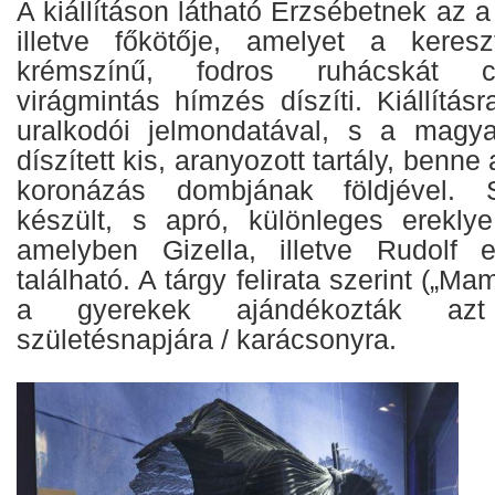
A kiállításon látható Erzsébetnek az a
illetve főkötője, amelyet a keresz
krémszínű, fodros ruhácskát cs
virágmintás hímzés díszíti. Kiállítás
uralkodói jelmondatával, s a magya
díszített kis, aranyozott tartály, benne
koronázás dombjának földjével. S
készült, s apró, különleges erekly
amelyben Gizella, illetve Rudolf 
található. A tárgy felirata szerint („M
a gyerekek ajándékozták azt
születésnapjára / karácsonyra.