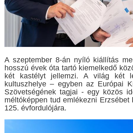
A szeptember 8-án nyíló kiállítás m
hosszú évek óta tartó kiemelkedő köz
két kastélyt jellemzi. A világ két l
kultuszhelye – egyben az Európai Ki
Szövetségének tagjai - egy közös idő
méltóképpen tud emlékezni Erzsébet k
125. évfordulójára.