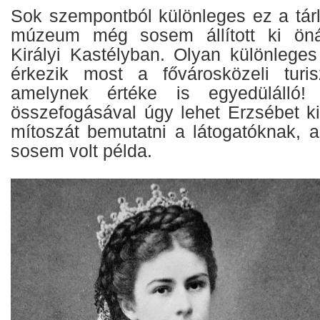
Sok szempontból különleges ez a tárla
múzeum még sosem állított ki öná
Királyi Kastélyban. Olyan különlege
érkezik most a fővárosközeli turis
amelynek értéke is egyedülálló! 
összefogásával úgy lehet Erzsébet ki
mítoszát bemutatni a látogatóknak, 
sosem volt példa.