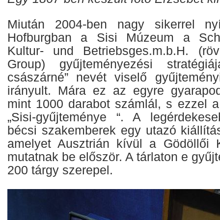
Miután 2004-ben nagy sikerrel ny
Hofburgban a Sisi Múzeum a Sch
Kultur- und Betriebsges.m.b.H. (rö
Group) gyűjteményezési stratégiá
császárné” nevét viselő gyűjtemény
irányult. Mára ez az egyre gyarapod
mint 1000 darabot számlál, s ezzel a
„Sisi-gyűjteménye “. A legérdekes
bécsi szakemberek egy utazó kiállítást
amelyet Ausztrián kívül a Gödöllői K
mutatnak be először. A tárlaton e gyű
200 tárgy szerepel.