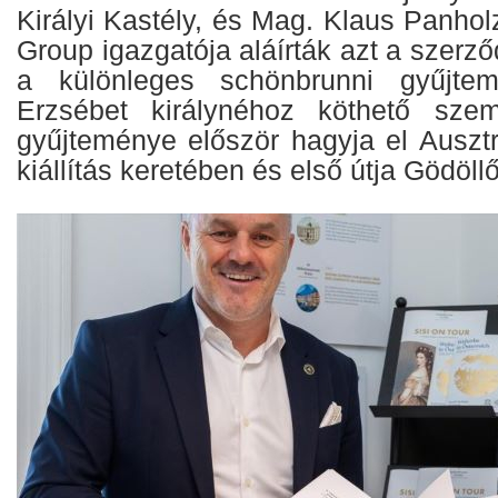
Királyi Kastély, és Mag. Klaus Panho
Group igazgatója aláírták azt a szerző
a különleges schönbrunni gyűjtem
Erzsébet királynéhoz köthető szem
gyűjteménye először hagyja el Ausztr
kiállítás keretében és első útja Gödöll