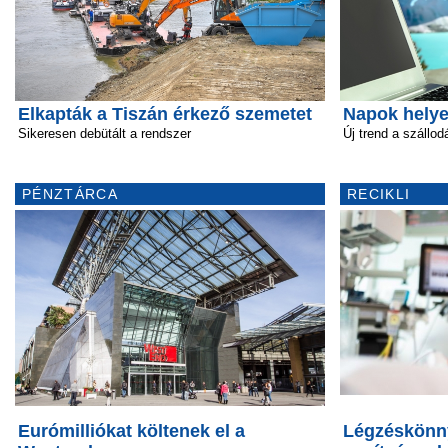
Elkapták a Tiszán érkező szemetet
Napok helye
Sikeresen debütált a rendszer
Új trend a szállo
PÉNZTÁRCA
RECIKLI
Eurómilliókat költenek el a
Légzéskönny