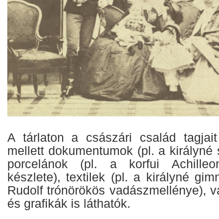
A tárlaton a császári család tagjait
mellett dokumentumok (pl. a királyné 
porcelánok (pl. a korfui Achilleon
készlete), textilek (pl. a királyné gi
Rudolf trónörökös vadászmellénye), v
és grafikák is láthatók.