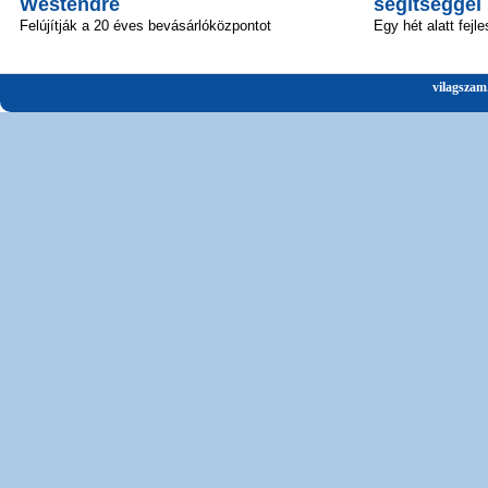
Westendre
segítséggel
Felújítják a 20 éves bevásárlóközpontot
Egy hét alatt fejle
vilagszam