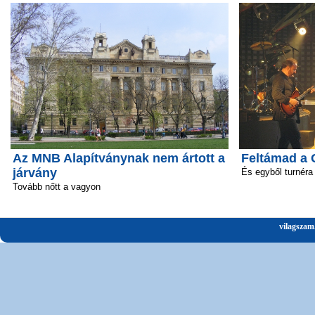
Az MNB Alapítványnak nem ártott a
Feltámad a 
járvány
És egyből turnéra 
Tovább nőtt a vagyon
vilagszam