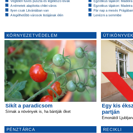
Végtelen füves puszta és legelésző lovak
Egzotikus tájakon: Madeira 
A németek alapította chilei város
Egzotikus tájakon: Madeira 
Ilyen csak Litvániában van
Pár nap a mesés Prágában
A legélhetőbb városok listájának élén
Lenézni a semmibe
KÖRNYEZETVÉDELEM
ÚTIKÖNYVEK
Sikít a paradicsom
Egy kis éks
partján
Sírnak a növények is, ha bántják őket
Emonától Ljubljan
PÉNZTÁRCA
RECIKLI