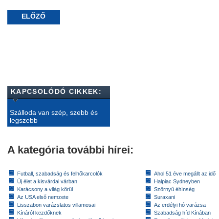
ELŐZŐ
KAPCSOLÓDÓ CIKKEK:
Szálloda van szép, szebb és
legszebb
A kategória további hírei:
Futball, szabadság és felhőkarcolók
Ahol 51 éve megállt az idő
Új élet a kisvárdai várban
Halpiac Sydneyben
Karácsony a világ körül
Szörnyű éhínség
Az USA első nemzete
Suraxani
Lisszabon varázslatos villamosai
Az erdélyi hó varázsa
Kínáról kezdőknek
Szabadság híd Kínában