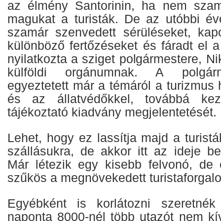
az élmény Santorinin, ha nem szama
magukat a turisták. De az utóbbi é
szamár szenvedett sérüléseket, kap
különböző fertőzéseket és fáradt el 
nyilatkozta a sziget polgármestere, N
külföldi orgánumnak. A polgárm
egyeztetett már a témáról a turizmus h
és az állatvédőkkel, továbbá ke
tájékoztató kiadvány megjelentetését.
Lehet, hogy ez lassítja majd a turis
szállásukra, de akkor itt az ideje bev
Már létezik egy kisebb felvonó, de
szűkös a megnövekedett turistaforgalo
Egyébként is korlátozni szeretnék
naponta 8000-nél több utazót nem kí