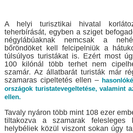
A helyi turisztikai hivatal korlá
teherbírását, egyben a sziget befoga
négylábúaknak nemcsak a neh
bőröndöket kell felcipelniük a hátu
túlsúlyos turistákat is. Ezért most ú
100 kilónál több terhet nem cipelh
szamár. Az állatbarát turisták már ré
szamaras cipeltetés ellen –
hasonlóké
országok turistatevegeltetése, valamint az
ellen.
Tavaly nyáron több mint 108 ezer ember 
tiltakozva a szamarak felesleges 
helybéliek közül viszont sokan úgy tar