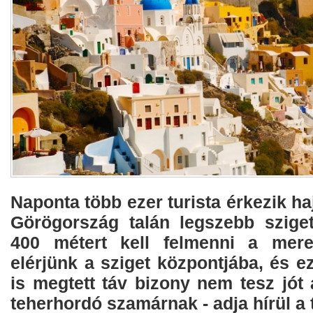
Naponta több ezer turista érkezik ha
Görögország talán legszebb sziget
400 métert kell felmenni a mer
elérjünk a sziget központjába, és e
is megtett táv bizony nem tesz jót
teherhordó szamárnak - adja hírül a