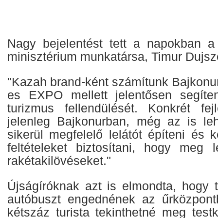
Nagy bejelentést tett a napokban a 
minisztérium munkatársa, Timur Dujsze
"Kazah brand-ként számítunk Bajkonur
es EXPO mellett jelentősen segíte
turizmus fellendülését. Konkrét fej
jelenleg Bajkonurban, még az is le
sikerül megfelelő lelátót építeni és
feltételeket biztosítani, hogy meg
rakétakilövéseket."
Újságíróknak azt is elmondta, hogy t
autóbuszt engednének az űrközpontb
kétszáz turista tekinthetné meg test