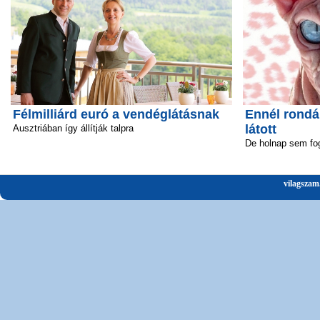
Félmilliárd euró a vendéglátásnak
Ennél rond
látott
Ausztriában így állítják talpra
De holnap sem fo
vilagszam