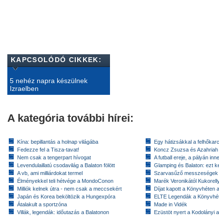
KAPCSOLÓDÓ CIKKEK:
5 nehéz napra készülnek
Izraelben
A kategória további hírei:
Kína: bepillantás a holnap világába
Egy hátizsákkal a felhőkarc
Fedezze fel a Tisza-tavat!
Koncz Zsuzsa és Azahriah
Nem csak a tengerpart hívogat
A futball ereje, a pályán inn
Levendulaillatú csodavilág a Balaton fölött
Glamping és Balaton: ezt ke
A vb, ami milliárdokat termel
Szarvasűző messzeségek
Élményekkel teli hétvége a MondoConon
Marék Veronikától Kukorell
Milliók kelnek útra - nem csak a meccsekért
Díjat kapott a Könyvhéten
Japán és Korea beköltözik a Hungexpóra
ELTE Legendák a Könyvhé
Átalakult a sportzóna
Made in Vidék
Villák, legendák: időutazás a Balatonon
Ezüstöt nyert a Kodolányi