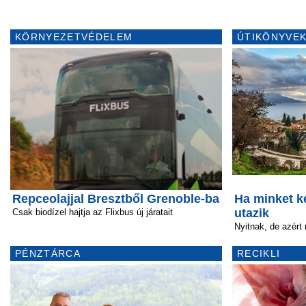
KÖRNYEZETVÉDELEM
ÚTIKÖNYVEK
Repceolajjal Bresztből Grenoble-ba
Ha minket k
utazik
Csak biodízel hajtja az Flixbus új járatait
Nyitnak, de azér
PÉNZTÁRCA
RECIKLI