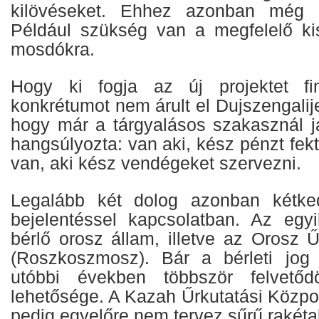
kilövéseket. Ehhez azonban még s
Például szükség van a megfelelő kis
mosdókra.
Hogy ki fogja az új projektet fina
konkrétumot nem árult el Dujszengalij
hogy már a tárgyalásos szakasznál já
hangsúlyozta: van aki, kész pénzt fekt
van, aki kész vendégeket szervezni.
Legalább két dolog azonban kétke
bejelentéssel kapcsolatban. Az egy
bérlő orosz állam, illetve az Orosz 
(Roszkoszmosz). Bár a bérleti jog 
utóbbi években többször felvetőd
lehetősége. A Kazah Űrkutatási Közp
pedig egyelőre nem tervez sűrű rakéta