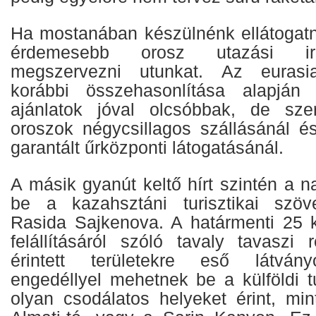
Ha mostanában készülnénk ellátogatn
érdemesebb orosz utazási ir
megszervezni utunkat. Az eurasian
korábbi összehasonlítása alapjá
ajánlatok jóval olcsóbbak, de sz
oroszok négycsillagos szállásánál é
garantált űrközponti látogatásánál.
A másik gyanút keltő hírt szintén a n
be a kazahsztáni turisztikai szöve
Rasida Sajkenova. A határmenti 25 
felállításáról szóló tavaly tavaszi 
érintett területekre eső látván
engedéllyel mehetnek be a külföldi t
olyan csodálatos helyeket érint, mi