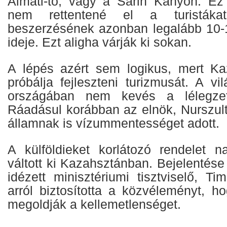
Almati-tó, vagy a Sarin Kanyon. 
nem rettentené el a turistáka
beszerzésének azonban legalább 10-1
ideje. Ezt aligha várják ki sokan.
A lépés azért sem logikus, mert Ka
próbálja fejleszteni turizmusát. A v
országában nem kevés a lélegzetelá
Ráadásul korábban az elnök, Nurszult
államnak is vízummentességet adott.
A külföldieket korlátozó rendelet n
váltott ki Kazahsztánban. Bejelentés
idézett minisztériumi tisztviselő, Ti
arról biztosította a közvéleményt, h
megoldják a kellemetlenséget.