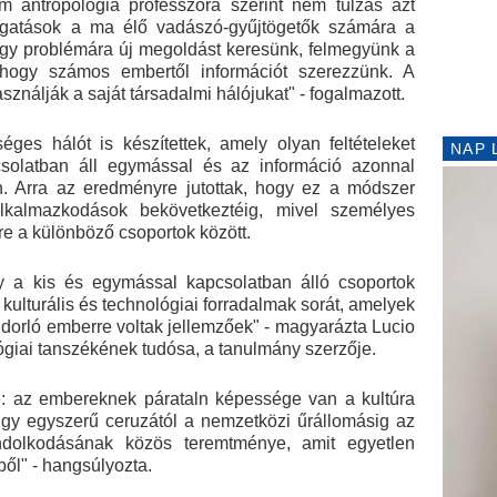
m antropológia professzora szerint nem túlzás azt
átogatások a ma élő vadászó-gyűjtögetők számára a
 egy problémára új megoldást keresünk, felmegyünk a
hogy számos embertől információt szerezzünk. A
ználják a saját társadalmi hálójukat" - fogalmazott.
es hálót is készítettek, amely olyan feltételeket
NAP 
csolatban áll egymással és az információ azonnal
en. Arra az eredményre jutottak, hogy ez a módszer
lkalmazkodások bekövetkeztéig, mivel személyes
e a különböző csoportok között.
y a kis és egymással kapcsolatban álló csoportok
a kulturális és technológiai forradalmak sorát, amelyek
ndorló emberre voltak jellemzőek" - magyarázta Lucio
ógiai tanszékének tudósa, a tanulmány szerzője.
e: az embereknek párataln képessége van a kultúra
Egy egyszerű ceruzától a nemzetközi űrállomásig az
ndolkodásának közös teremtménye, amit egyetlen
ől" - hangsúlyozta.