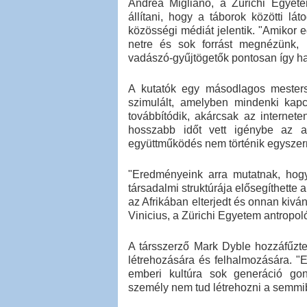
Andrea Migliano, a Zürichi Egyete
állítani, hogy a táborok közötti l
közösségi médiát jelentik. "Amikor
netre és sok forrást megnézünk, 
vadászó-gyűjtögetők pontosan így has
A kutatók egy másodlagos mesterség
szimulált, amelyben mindenki kap
továbbítódik, akárcsak az internet
hosszabb időt vett igénybe az a
együttműködés nem történik egyszerr
"Eredményeink arra mutatnak, hog
társadalmi struktúrája elősegíthette 
az Afrikában elterjedt és onnan kivá
Vinicius, a Zürichi Egyetem antropol
A társszerző Mark Dyble hozzáfűzt
létrehozására és felhalmozására. "
emberi kultúra sok generáció go
személy nem tud létrehozni a semmib