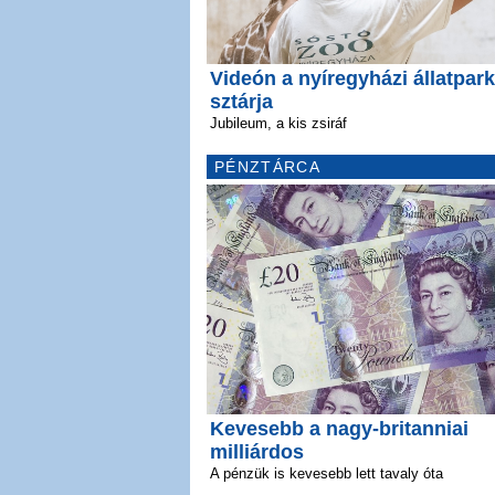
Videón a nyíregyházi állatpark
sztárja
Jubileum, a kis zsiráf
PÉNZTÁRCA
Kevesebb a nagy-britanniai
milliárdos
A pénzük is kevesebb lett tavaly óta