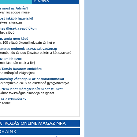
PIKÁNS
an most az Adrián?
yar recepciós mesél
ost inkább hagyja ki!
élyes a túrázás
etes ülések a repülőkön
ehet a jövő
en, amíg nem késő
t 100 világörökségi helyszín tűnhet el
enetes emberek szavaztak vasárnap
entést és táncos játszóteret kért a két szavazó
 az amish szex
ombolás után csak a férj
s Tamás barátom emlékére
 a műrepülő világbajnok
anövény válthatja ki az antibiotikumokat
sarkantyúka a 2013-as esztendő gyógynövénye
 - Nem lehet méregteleníteni a testünket
ábor toxikológus elmondja az igazat
n az eszkimószex
lcsönbe
ORAINK