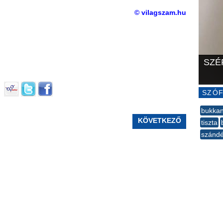
© vilagszam.hu
SZÉ
SZÓF
bukkan
KÖVETKEZŐ
tiszta
szánd
--