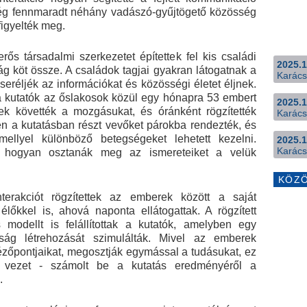
ég fennmaradt néhány vadászó-gyűjtögető közösség
figyelték meg.
ős társadalmi szerkezetet építettek fel kis családi
2025.1
g köt össze. A családok tagjai gyakran látogatnak a
Karács
eréljék az információkat és közösségi életet éljnek.
 kutatók az őslakosok közül egy hónapra 53 embert
2025.1
ek követték a mozgásukat, és óránként rögzítették
Karács
ően a kutatásban részt vevőket párokba rendezték, és
ellyel különböző betegségeket lehetett kezelni.
2025.1
Karács
i, hogyan osztanák meg az ismereteiket a velük
KÖZ
erakciót rögzítettek az emberek között a saját
őkkel is, ahová naponta ellátogattak. A rögzített
 modellt is felállítottak a kutatók, amelyben egy
ság létrehozását szimulálták. Mivel az emberek
ézőpontjaikat, megosztják egymással a tudásukat, ez
 vezet - számolt be a kutatás eredményéről a
.