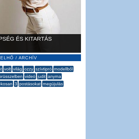
PSÉG ÉS KITARTÁS
ELHŐ / ARCHÍV
t
volt
világ
ozzy
szívtipró
modellből
brüsszelben
videó
judit
anyma
ékosan
3
postásokat
megújulás