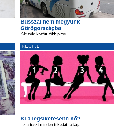
Busszal nem megyünk
Görögországba
Két zöld között több piros
RECIKLI
Ki a legsikeresebb nő?
Ez a teszt minden titkodat feltárja