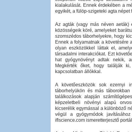
kialakulását. Ennek érdekében a m
egyikét, a fülöp-szigeteki agta népet 
Az agták (vagy más néven aeták) er
közösségeik köré, amelyeket barátsá
szomszédos táborhelyekre, hogy kics
Ennek a folyamatnak a követésére a
olyan eszközökkel láttak el, amely
társadalmi interakciókat. Ezt követ
hat gyógynövényt adtak nekik, am
Megkérték őket, hogy találják k
kapcsolatban állókkal.
A követőeszközök sok ezernyi int
táborhelyükön és más táborokban él
találkozások alapján számítógépes
képzeletbeli növényi alapú orvos
kicserélik egymással a különböző n
végül a gyógymódok javításához
iflscience.com ismeretterjesztő portál