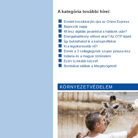
A kategória további hírei:
Eredeti kocsikkal jön újra az Orient Express
Beporzók napja
Mi lesz digitális javainkkal a halálunk után?
Energiahatékony otthont akar? Az OTP lépett
Így buktathatod le a kamuprofilokat
Ki a legsikeresebb nő?
Ennek a 3 csillagjegynek szuper júniusa lesz
Indiana és a magyar történelem
Ezért írj inkább kézzel!
Bombákat találtak a Margitszigetnél
KÖRNYEZETVÉDELEM