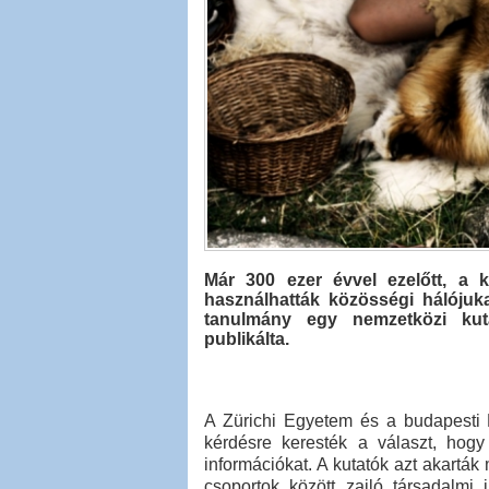
Már 300 ezer évvel ezelőtt, a 
használhatták közösségi hálójuk
tanulmány egy nemzetközi kut
publikálta.
A Zürichi Egyetem és a budapesti
kérdésre keresték a választ, hog
információkat. A kutatók azt akartá
csoportok között zajló társadalmi 