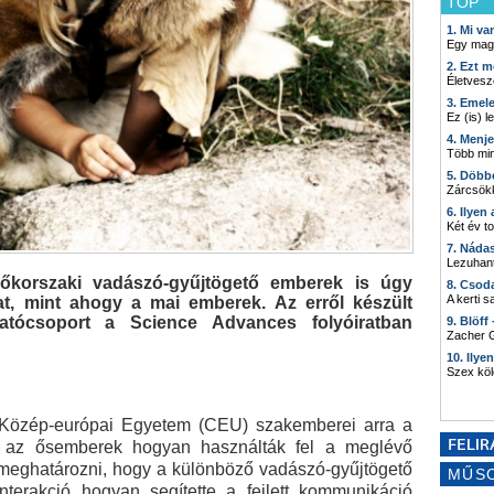
TOP
1. Mi v
Egy mag
2. Ezt m
Életvesz
3. Emel
Ez (is) l
4. Menj
Több min
5. Döbb
Zárcsökk
6. Ilyen
Két év t
7. Náda
Lezuhant
kőkorszaki vadászó-gyűjtögető emberek is úgy
8. Csod
A kerti 
at, mint ahogy a mai emberek. Az erről készült
atócsoport a Science Advances folyóiratban
9. Blöff
Zacher G
10. Ilye
Szex kö
 Közép-európai Egyetem (CEU) szakemberei arra a
y az ősemberek hogyan használták fel a meglévő
k meghatározni, hogy a különböző vadászó-gyűjtögető
MŰS
interakció hogyan segítette a fejlett kommunikáció