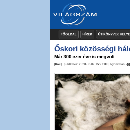
FŐOLDAL
HÍREK
ÚTIKÖNYVEK HELY
Őskori közösségi hál
Már 300 ezer éve is megvolt
[Kail]
publikálva: 2020-03-02 15:27:00 |
Nyomtatás