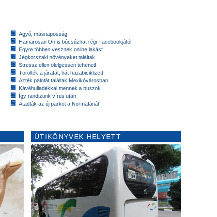
Agyő, másnaposság!
Hamarosan Ön is búcsúzhat régi Facebookjától
Egyre többen vesznek online lakást
Jégkorszaki növényeket találtak
Stressz ellen ölelgessen tehenet!
Törölték a járatát, hát hazabiciklizett
Azték palotát találtak Mexikóvárosban
Kávéhulladékkal mennek a buszok
Így randizunk vírus után
Átadták az új parkot a Normafánál
ÚTIKÖNYVEK HELYETT