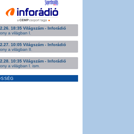
2.26. 18:35 Világszám - Inforádió
ony a világban I.
2.27. 10:05 Világszám - Inforádió
ony a világban II.
2.28. 10:35 Világszám - Inforádió
ony a világban I. ism.
ÖSSÉG